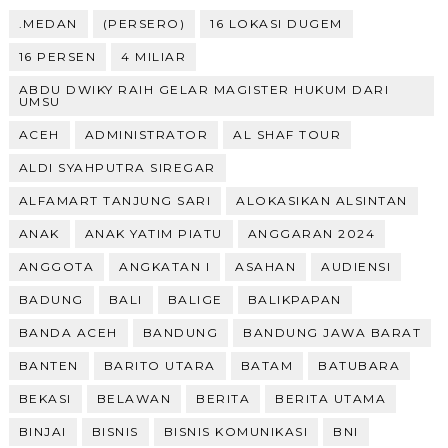
.MEDAN
(PERSERO)
16 LOKASI DUGEM
16 PERSEN
4 MILIAR
ABDU DWIKY RAIH GELAR MAGISTER HUKUM DARI
UMSU
ACEH
ADMINISTRATOR
AL SHAF TOUR
ALDI SYAHPUTRA SIREGAR
ALFAMART TANJUNG SARI
ALOKASIKAN ALSINTAN
ANAK
ANAK YATIM PIATU
ANGGARAN 2024
ANGGOTA
ANGKATAN I
ASAHAN
AUDIENSI
BADUNG
BALI
BALIGE
BALIKPAPAN
BANDA ACEH
BANDUNG
BANDUNG JAWA BARAT
BANTEN
BARITO UTARA
BATAM
BATUBARA
BEKASI
BELAWAN
BERITA
BERITA UTAMA
BINJAI
BISNIS
BISNIS KOMUNIKASI
BNI