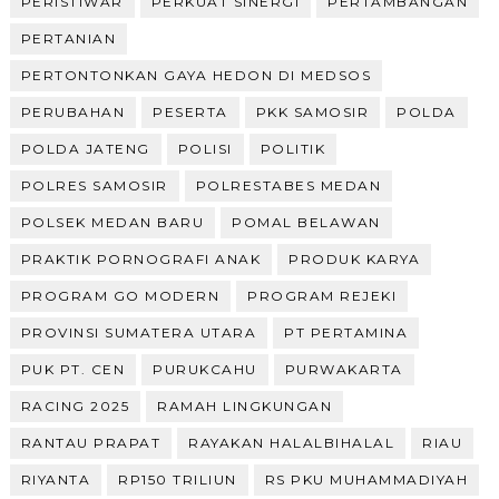
PERISTIWAR
PERKUAT SINERGI
PERTAMBANGAN
PERTANIAN
PERTONTONKAN GAYA HEDON DI MEDSOS
PERUBAHAN
PESERTA
PKK SAMOSIR
POLDA
POLDA JATENG
POLISI
POLITIK
POLRES SAMOSIR
POLRESTABES MEDAN
POLSEK MEDAN BARU
POMAL BELAWAN
PRAKTIK PORNOGRAFI ANAK
PRODUK KARYA
PROGRAM GO MODERN
PROGRAM REJEKI
PROVINSI SUMATERA UTARA
PT PERTAMINA
PUK PT. CEN
PURUKCAHU
PURWAKARTA
RACING 2025
RAMAH LINGKUNGAN
RANTAU PRAPAT
RAYAKAN HALALBIHALAL
RIAU
RIYANTA
RP150 TRILIUN
RS PKU MUHAMMADIYAH