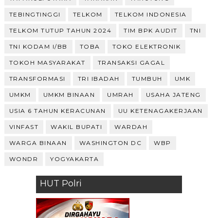
TEBINGTINGGI
TELKOM
TELKOM INDONESIA
TELKOM TUTUP TAHUN 2024
TIM BPK AUDIT
TNI
TNI KODAM I/BB
TOBA
TOKO ELEKTRONIK
TOKOH MASYARAKAT
TRANSAKSI GAGAL
TRANSFORMASI
TRI IBADAH
TUMBUH
UMK
UMKM
UMKM BINAAN
UMRAH
USAHA JATENG
USIA 6 TAHUN KERACUNAN
UU KETENAGAKERJAAN
VINFAST
WAKIL BUPATI
WARDAH
WARGA BINAAN
WASHINGTON DC
WBP
WONDR
YOGYAKARTA
HUT Polri