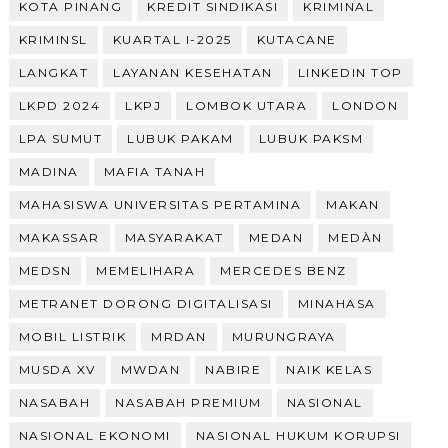
KOTA PINANG
KREDIT SINDIKASI
KRIMINAL
KRIMINSL
KUARTAL I-2025
KUTACANE
LANGKAT
LAYANAN KESEHATAN
LINKEDIN TOP
LKPD 2024
LKPJ
LOMBOK UTARA
LONDON
LPA SUMUT
LUBUK PAKAM
LUBUK PAKSM
MADINA
MAFIA TANAH
MAHASISWA UNIVERSITAS PERTAMINA
MAKAN
MAKASSAR
MASYARAKAT
MEDAN
MEDÀN
MEDSN
MEMELIHARA
MERCEDES BENZ
METRANET DORONG DIGITALISASI
MINAHASA
MOBIL LISTRIK
MRDAN
MURUNGRAYA
MUSDA XV
MWDAN
NABIRE
NAIK KELAS
NASABAH
NASABAH PREMIUM
NASIONAL
NASIONAL EKONOMI
NASIONAL HUKUM KORUPSI