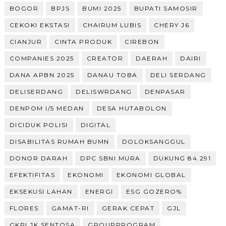
BOGOR
BPJS
BUMI 2025
BUPATI SAMOSIR
CEKOKI EKSTASI
CHAIRUM LUBIS
CHERY J6
CIANJUR
CINTA PRODUK
CIREBON
COMPANIES 2025
CREATOR
DAERAH
DAIRI
DANA APBN 2025
DANAU TOBA
DELI SERDANG
DELISERDANG
DELISWRDANG
DENPASAR
DENPOM I/5 MEDAN
DESA HUTABOLON
DICIDUK POLISI
DIGITAL
DISABILITAS RUMAH BUMN
DOLOKSANGGUL
DONOR DARAH
DPC SBNI MURA
DUKUNG 84.291
EFEKTIFITAS
EKONOMI
EKONOMI GLOBAL
EKSEKUSI LAHAN
ENERGI
ESG GOZERO%
FLORES
GAMAT-RI
GERAK CEPAT
GJL
GKPI JK SENTOSA
GROUPPROGRAM