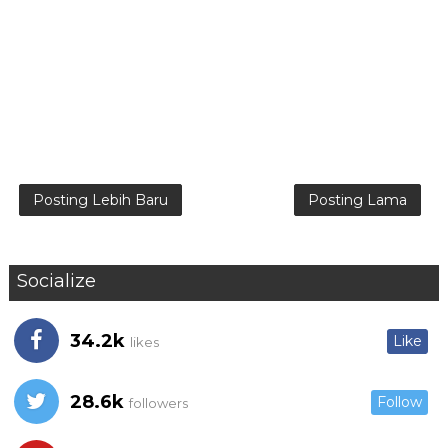
Posting Lebih Baru
Posting Lama
Socialize
34.2k
Like
likes
28.6k
Follow
followers