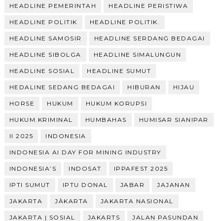
HEADLINE PEMERINTAH
HEADLINE PERISTIWA
HEADLINE POLITIK
HEADLINE POLITIK.
HEADLINE SAMOSIR
HEADLINE SERDANG BEDAGAI
HEADLINE SIBOLGA
HEADLINE SIMALUNGUN
HEADLINE SOSIAL
HEADLINE SUMUT
HEDALINE SEDANG BEDAGAI
HIBURAN
HIJAU
HORSE
HUKUM
HUKUM KORUPSI
HUKUM.KRIMINAL
HUMBAHAS
HUMISAR SIANIPAR
II 2025
INDONESIA
INDONESIA AI DAY FOR MINING INDUSTRY
INDONESIA’S
INDOSAT
IPPAFEST 2025
IPTI SUMUT
IPTU DONAL
JABAR
JAJANAN
JAKARTA
JÀKARTA
JAKARTA NASIONAL
JAKARTA | SOSIAL
JAKARTS
JALAN PASUNDAN