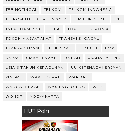
TEBINGTINGGI
TELKOM
TELKOM INDONESIA
TELKOM TUTUP TAHUN 2024
TIM BPK AUDIT
TNI
TNI KODAM I/BB
TOBA
TOKO ELEKTRONIK
TOKOH MASYARAKAT
TRANSAKSI GAGAL
TRANSFORMASI
TRI IBADAH
TUMBUH
UMK
UMKM
UMKM BINAAN
UMRAH
USAHA JATENG
USIA 6 TAHUN KERACUNAN
UU KETENAGAKERJAAN
VINFAST
WAKIL BUPATI
WARDAH
WARGA BINAAN
WASHINGTON DC
WBP
WONDR
YOGYAKARTA
HUT Polri