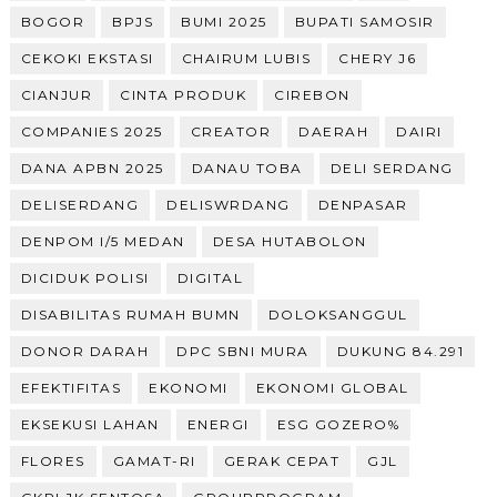
BOGOR
BPJS
BUMI 2025
BUPATI SAMOSIR
CEKOKI EKSTASI
CHAIRUM LUBIS
CHERY J6
CIANJUR
CINTA PRODUK
CIREBON
COMPANIES 2025
CREATOR
DAERAH
DAIRI
DANA APBN 2025
DANAU TOBA
DELI SERDANG
DELISERDANG
DELISWRDANG
DENPASAR
DENPOM I/5 MEDAN
DESA HUTABOLON
DICIDUK POLISI
DIGITAL
DISABILITAS RUMAH BUMN
DOLOKSANGGUL
DONOR DARAH
DPC SBNI MURA
DUKUNG 84.291
EFEKTIFITAS
EKONOMI
EKONOMI GLOBAL
EKSEKUSI LAHAN
ENERGI
ESG GOZERO%
FLORES
GAMAT-RI
GERAK CEPAT
GJL