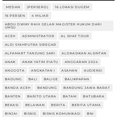
.MEDAN
(PERSERO)
16 LOKASI DUGEM
16 PERSEN
4 MILIAR
ABDU DWIKY RAIH GELAR MAGISTER HUKUM DARI
UMSU
ACEH
ADMINISTRATOR
AL SHAF TOUR
ALDI SYAHPUTRA SIREGAR
ALFAMART TANJUNG SARI
ALOKASIKAN ALSINTAN
ANAK
ANAK YATIM PIATU
ANGGARAN 2024
ANGGOTA
ANGKATAN I
ASAHAN
AUDIENSI
BADUNG
BALI
BALIGE
BALIKPAPAN
BANDA ACEH
BANDUNG
BANDUNG JAWA BARAT
BANTEN
BARITO UTARA
BATAM
BATUBARA
BEKASI
BELAWAN
BERITA
BERITA UTAMA
BINJAI
BISNIS
BISNIS KOMUNIKASI
BNI