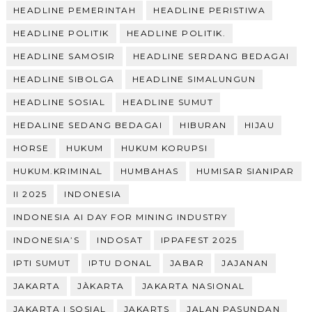
HEADLINE PEMERINTAH
HEADLINE PERISTIWA
HEADLINE POLITIK
HEADLINE POLITIK.
HEADLINE SAMOSIR
HEADLINE SERDANG BEDAGAI
HEADLINE SIBOLGA
HEADLINE SIMALUNGUN
HEADLINE SOSIAL
HEADLINE SUMUT
HEDALINE SEDANG BEDAGAI
HIBURAN
HIJAU
HORSE
HUKUM
HUKUM KORUPSI
HUKUM.KRIMINAL
HUMBAHAS
HUMISAR SIANIPAR
II 2025
INDONESIA
INDONESIA AI DAY FOR MINING INDUSTRY
INDONESIA’S
INDOSAT
IPPAFEST 2025
IPTI SUMUT
IPTU DONAL
JABAR
JAJANAN
JAKARTA
JÀKARTA
JAKARTA NASIONAL
JAKARTA | SOSIAL
JAKARTS
JALAN PASUNDAN