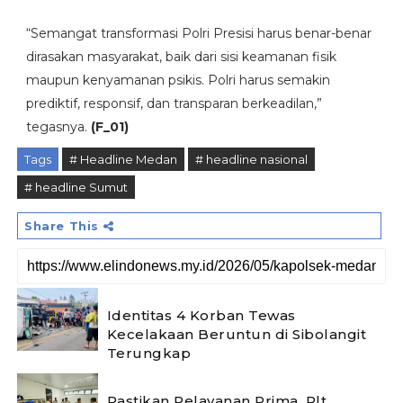
‎“Semangat transformasi Polri Presisi harus benar-benar
dirasakan masyarakat, baik dari sisi keamanan fisik
maupun kenyamanan psikis. Polri harus semakin
prediktif, responsif, dan transparan berkeadilan,”
tegasnya.
(F_01)
Tags
# Headline Medan
# headline nasional
# headline Sumut
Share This
Identitas 4 Korban Tewas
Kecelakaan Beruntun di Sibolangit
Terungkap
Pastikan Pelayanan Prima, Plt