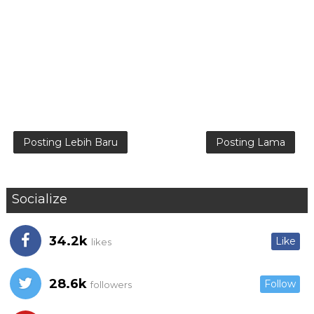
Posting Lebih Baru
Posting Lama
Socialize
34.2k
Like
likes
28.6k
Follow
followers