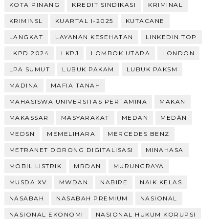
KOTA PINANG
KREDIT SINDIKASI
KRIMINAL
KRIMINSL
KUARTAL I-2025
KUTACANE
LANGKAT
LAYANAN KESEHATAN
LINKEDIN TOP
LKPD 2024
LKPJ
LOMBOK UTARA
LONDON
LPA SUMUT
LUBUK PAKAM
LUBUK PAKSM
MADINA
MAFIA TANAH
MAHASISWA UNIVERSITAS PERTAMINA
MAKAN
MAKASSAR
MASYARAKAT
MEDAN
MEDÀN
MEDSN
MEMELIHARA
MERCEDES BENZ
METRANET DORONG DIGITALISASI
MINAHASA
MOBIL LISTRIK
MRDAN
MURUNGRAYA
MUSDA XV
MWDAN
NABIRE
NAIK KELAS
NASABAH
NASABAH PREMIUM
NASIONAL
NASIONAL EKONOMI
NASIONAL HUKUM KORUPSI