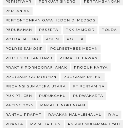
PERISTIWAR
PERKUAT SINERGI
PERTAMBANGAN
PERTANIAN
PERTONTONKAN GAYA HEDON DI MEDSOS
PERUBAHAN
PESERTA
PKK SAMOSIR
POLDA
POLDA JATENG
POLISI
POLITIK
POLRES SAMOSIR
POLRESTABES MEDAN
POLSEK MEDAN BARU
POMAL BELAWAN
PRAKTIK PORNOGRAFI ANAK
PRODUK KARYA
PROGRAM GO MODERN
PROGRAM REJEKI
PROVINSI SUMATERA UTARA
PT PERTAMINA
PUK PT. CEN
PURUKCAHU
PURWAKARTA
RACING 2025
RAMAH LINGKUNGAN
RANTAU PRAPAT
RAYAKAN HALALBIHALAL
RIAU
RIYANTA
RP150 TRILIUN
RS PKU MUHAMMADIYAH