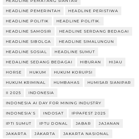
HEADLINE PEMATANG SIANTAR
HEADLINE PEMERINTAH
HEADLINE PERISTIWA
HEADLINE POLITIK
HEADLINE POLITIK.
HEADLINE SAMOSIR
HEADLINE SERDANG BEDAGAI
HEADLINE SIBOLGA
HEADLINE SIMALUNGUN
HEADLINE SOSIAL
HEADLINE SUMUT
HEDALINE SEDANG BEDAGAI
HIBURAN
HIJAU
HORSE
HUKUM
HUKUM KORUPSI
HUKUM.KRIMINAL
HUMBAHAS
HUMISAR SIANIPAR
II 2025
INDONESIA
INDONESIA AI DAY FOR MINING INDUSTRY
INDONESIA’S
INDOSAT
IPPAFEST 2025
IPTI SUMUT
IPTU DONAL
JABAR
JAJANAN
JAKARTA
JÀKARTA
JAKARTA NASIONAL