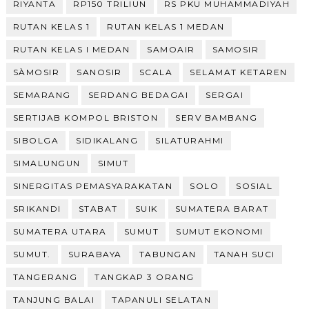
RIYANTA
RP150 TRILIUN
RS PKU MUHAMMADIYAH
RUTAN KELAS 1
RUTAN KELAS 1 MEDAN
RUTAN KELAS I MEDAN
SAMOAIR
SAMOSIR
SÀMOSIR
SANOSIR
SCALA
SELAMAT KETAREN
SEMARANG
SERDANG BEDAGAI
SERGAI
SERTIJAB KOMPOL BRISTON
SERV BAMBANG
SIBOLGA
SIDIKALANG
SILATURAHMI
SIMALUNGUN
SIMUT
SINERGITAS PEMASYARAKATAN
SOLO
SOSIAL
SRIKANDI
STABAT
SUIK
SUMATERA BARAT
SUMATERA UTARA
SUMUT
SUMUT EKONOMI
SUMUT.
SURABAYA
TABUNGAN
TANAH SUCI
TANGERANG
TANGKAP 3 ORANG
TANJUNG BALAI
TAPANULI SELATAN