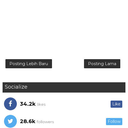
Posting Lebih Baru
Posting Lama
Socialize
34.2k
Like
likes
28.6k
Follow
followers