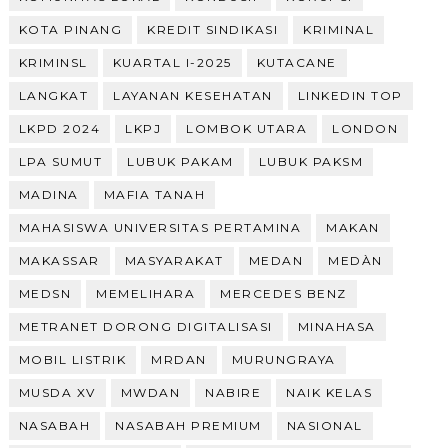
KOTA PINANG
KREDIT SINDIKASI
KRIMINAL
KRIMINSL
KUARTAL I-2025
KUTACANE
LANGKAT
LAYANAN KESEHATAN
LINKEDIN TOP
LKPD 2024
LKPJ
LOMBOK UTARA
LONDON
LPA SUMUT
LUBUK PAKAM
LUBUK PAKSM
MADINA
MAFIA TANAH
MAHASISWA UNIVERSITAS PERTAMINA
MAKAN
MAKASSAR
MASYARAKAT
MEDAN
MEDÀN
MEDSN
MEMELIHARA
MERCEDES BENZ
METRANET DORONG DIGITALISASI
MINAHASA
MOBIL LISTRIK
MRDAN
MURUNGRAYA
MUSDA XV
MWDAN
NABIRE
NAIK KELAS
NASABAH
NASABAH PREMIUM
NASIONAL