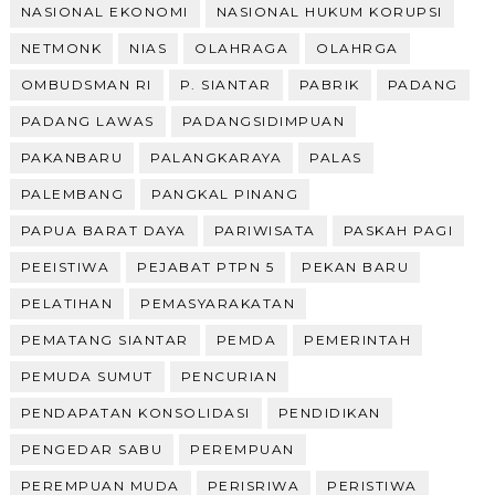
NASIONAL EKONOMI
NASIONAL HUKUM KORUPSI
NETMONK
NIAS
OLAHRAGA
OLAHRGA
OMBUDSMAN RI
P. SIANTAR
PABRIK
PADANG
PADANG LAWAS
PADANGSIDIMPUAN
PAKANBARU
PALANGKARAYA
PALAS
PALEMBANG
PANGKAL PINANG
PAPUA BARAT DAYA
PARIWISATA
PASKAH PAGI
PEEISTIWA
PEJABAT PTPN 5
PEKAN BARU
PELATIHAN
PEMASYARAKATAN
PEMATANG SIANTAR
PEMDA
PEMERINTAH
PEMUDA SUMUT
PENCURIAN
PENDAPATAN KONSOLIDASI
PENDIDIKAN
PENGEDAR SABU
PEREMPUAN
PEREMPUAN MUDA
PERISRIWA
PERISTIWA