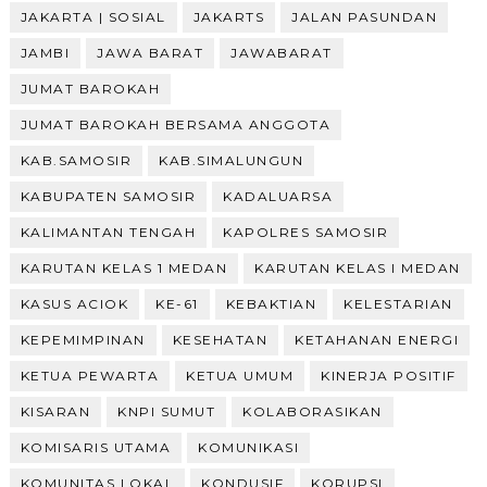
JAKARTA | SOSIAL
JAKARTS
JALAN PASUNDAN
JAMBI
JAWA BARAT
JAWABARAT
JUMAT BAROKAH
JUMAT BAROKAH BERSAMA ANGGOTA
KAB.SAMOSIR
KAB.SIMALUNGUN
KABUPATEN SAMOSIR
KADALUARSA
KALIMANTAN TENGAH
KAPOLRES SAMOSIR
KARUTAN KELAS 1 MEDAN
KARUTAN KELAS I MEDAN
KASUS ACIOK
KE-61
KEBAKTIAN
KELESTARIAN
KEPEMIMPINAN
KESEHATAN
KETAHANAN ENERGI
KETUA PEWARTA
KETUA UMUM
KINERJA POSITIF
KISARAN
KNPI SUMUT
KOLABORASIKAN
KOMISARIS UTAMA
KOMUNIKASI
KOMUNITAS LOKAL
KONDUSIF
KORUPSI