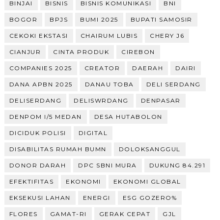
BINJAI
BISNIS
BISNIS KOMUNIKASI
BNI
BOGOR
BPJS
BUMI 2025
BUPATI SAMOSIR
CEKOKI EKSTASI
CHAIRUM LUBIS
CHERY J6
CIANJUR
CINTA PRODUK
CIREBON
COMPANIES 2025
CREATOR
DAERAH
DAIRI
DANA APBN 2025
DANAU TOBA
DELI SERDANG
DELISERDANG
DELISWRDANG
DENPASAR
DENPOM I/5 MEDAN
DESA HUTABOLON
DICIDUK POLISI
DIGITAL
DISABILITAS RUMAH BUMN
DOLOKSANGGUL
DONOR DARAH
DPC SBNI MURA
DUKUNG 84.291
EFEKTIFITAS
EKONOMI
EKONOMI GLOBAL
EKSEKUSI LAHAN
ENERGI
ESG GOZERO%
FLORES
GAMAT-RI
GERAK CEPAT
GJL