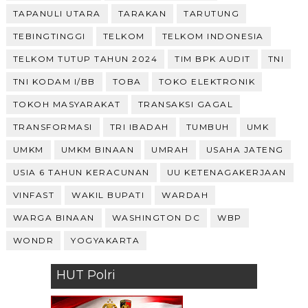
TAPANULI UTARA
TARAKAN
TARUTUNG
TEBINGTINGGI
TELKOM
TELKOM INDONESIA
TELKOM TUTUP TAHUN 2024
TIM BPK AUDIT
TNI
TNI KODAM I/BB
TOBA
TOKO ELEKTRONIK
TOKOH MASYARAKAT
TRANSAKSI GAGAL
TRANSFORMASI
TRI IBADAH
TUMBUH
UMK
UMKM
UMKM BINAAN
UMRAH
USAHA JATENG
USIA 6 TAHUN KERACUNAN
UU KETENAGAKERJAAN
VINFAST
WAKIL BUPATI
WARDAH
WARGA BINAAN
WASHINGTON DC
WBP
WONDR
YOGYAKARTA
HUT Polri