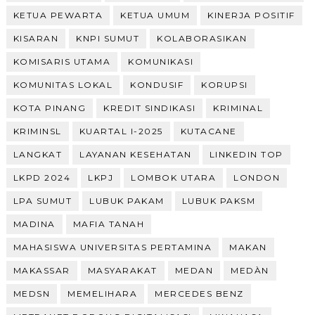
KETUA PEWARTA
KETUA UMUM
KINERJA POSITIF
KISARAN
KNPI SUMUT
KOLABORASIKAN
KOMISARIS UTAMA
KOMUNIKASI
KOMUNITAS LOKAL
KONDUSIF
KORUPSI
KOTA PINANG
KREDIT SINDIKASI
KRIMINAL
KRIMINSL
KUARTAL I-2025
KUTACANE
LANGKAT
LAYANAN KESEHATAN
LINKEDIN TOP
LKPD 2024
LKPJ
LOMBOK UTARA
LONDON
LPA SUMUT
LUBUK PAKAM
LUBUK PAKSM
MADINA
MAFIA TANAH
MAHASISWA UNIVERSITAS PERTAMINA
MAKAN
MAKASSAR
MASYARAKAT
MEDAN
MEDÀN
MEDSN
MEMELIHARA
MERCEDES BENZ