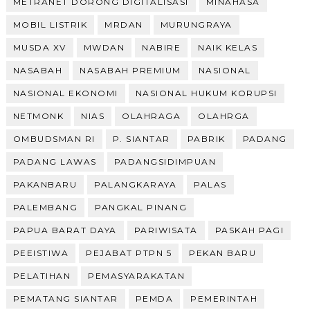
METRANET DORONG DIGITALISASI
MINAHASA
MOBIL LISTRIK
MRDAN
MURUNGRAYA
MUSDA XV
MWDAN
NABIRE
NAIK KELAS
NASABAH
NASABAH PREMIUM
NASIONAL
NASIONAL EKONOMI
NASIONAL HUKUM KORUPSI
NETMONK
NIAS
OLAHRAGA
OLAHRGA
OMBUDSMAN RI
P. SIANTAR
PABRIK
PADANG
PADANG LAWAS
PADANGSIDIMPUAN
PAKANBARU
PALANGKARAYA
PALAS
PALEMBANG
PANGKAL PINANG
PAPUA BARAT DAYA
PARIWISATA
PASKAH PAGI
PEEISTIWA
PEJABAT PTPN 5
PEKAN BARU
PELATIHAN
PEMASYARAKATAN
PEMATANG SIANTAR
PEMDA
PEMERINTAH