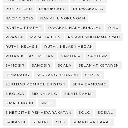
PUK PT. CEN
PURUKCAHU
PURWAKARTA
RACING 2025
RAMAH LINGKUNGAN
RANTAU PRAPAT
RAYAKAN HALALBIHALAL
RIAU
RIYANTA
RP150 TRILIUN
RS PKU MUHAMMADIYAH
RUTAN KELAS 1
RUTAN KELAS 1 MEDAN
RUTAN KELAS I MEDAN
SAMOAIR
SAMOSIR
SÀMOSIR
SANOSIR
SCALA
SELAMAT KETAREN
SEMARANG
SERDANG BEDAGAI
SERGAI
SERTIJAB KOMPOL BRISTON
SERV BAMBANG
SIBOLGA
SIDIKALANG
SILATURAHMI
SIMALUNGUN
SIMUT
SINERGITAS PEMASYARAKATAN
SOLO
SOSIAL
SRIKANDI
STABAT
SUIK
SUMATERA BARAT