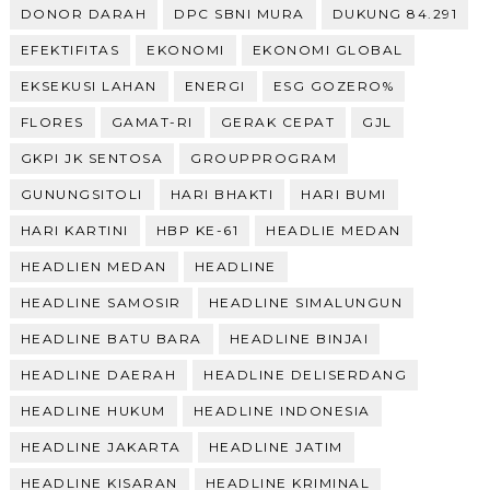
DONOR DARAH
DPC SBNI MURA
DUKUNG 84.291
EFEKTIFITAS
EKONOMI
EKONOMI GLOBAL
EKSEKUSI LAHAN
ENERGI
ESG GOZERO%
FLORES
GAMAT-RI
GERAK CEPAT
GJL
GKPI JK SENTOSA
GROUPPROGRAM
GUNUNGSITOLI
HARI BHAKTI
HARI BUMI
HARI KARTINI
HBP KE-61
HEADLIE MEDAN
HEADLIEN MEDAN
HEADLINE
HEADLINE SAMOSIR
HEADLINE SIMALUNGUN
HEADLINE BATU BARA
HEADLINE BINJAI
HEADLINE DAERAH
HEADLINE DELISERDANG
HEADLINE HUKUM
HEADLINE INDONESIA
HEADLINE JAKARTA
HEADLINE JATIM
HEADLINE KISARAN
HEADLINE KRIMINAL