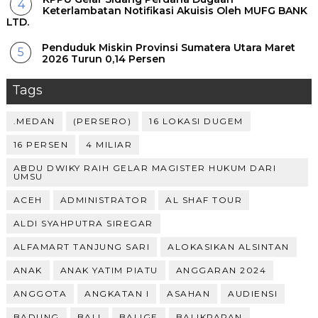
Keterlambatan Notifikasi Akuisis Oleh MUFG BANK
LTD.
Penduduk Miskin Provinsi Sumatera Utara Maret
2026 Turun 0,14 Persen
Tags
.MEDAN
(PERSERO)
16 LOKASI DUGEM
16 PERSEN
4 MILIAR
ABDU DWIKY RAIH GELAR MAGISTER HUKUM DARI
UMSU
ACEH
ADMINISTRATOR
AL SHAF TOUR
ALDI SYAHPUTRA SIREGAR
ALFAMART TANJUNG SARI
ALOKASIKAN ALSINTAN
ANAK
ANAK YATIM PIATU
ANGGARAN 2024
ANGGOTA
ANGKATAN I
ASAHAN
AUDIENSI
BADUNG
BALI
BALIGE
BALIKPAPAN