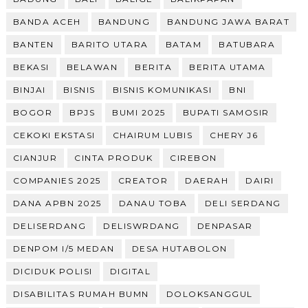
BANDA ACEH
BANDUNG
BANDUNG JAWA BARAT
BANTEN
BARITO UTARA
BATAM
BATUBARA
BEKASI
BELAWAN
BERITA
BERITA UTAMA
BINJAI
BISNIS
BISNIS KOMUNIKASI
BNI
BOGOR
BPJS
BUMI 2025
BUPATI SAMOSIR
CEKOKI EKSTASI
CHAIRUM LUBIS
CHERY J6
CIANJUR
CINTA PRODUK
CIREBON
COMPANIES 2025
CREATOR
DAERAH
DAIRI
DANA APBN 2025
DANAU TOBA
DELI SERDANG
DELISERDANG
DELISWRDANG
DENPASAR
DENPOM I/5 MEDAN
DESA HUTABOLON
DICIDUK POLISI
DIGITAL
DISABILITAS RUMAH BUMN
DOLOKSANGGUL