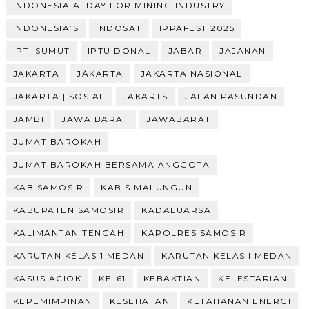
INDONESIA AI DAY FOR MINING INDUSTRY
INDONESIA’S
INDOSAT
IPPAFEST 2025
IPTI SUMUT
IPTU DONAL
JABAR
JAJANAN
JAKARTA
JÀKARTA
JAKARTA NASIONAL
JAKARTA | SOSIAL
JAKARTS
JALAN PASUNDAN
JAMBI
JAWA BARAT
JAWABARAT
JUMAT BAROKAH
JUMAT BAROKAH BERSAMA ANGGOTA
KAB.SAMOSIR
KAB.SIMALUNGUN
KABUPATEN SAMOSIR
KADALUARSA
KALIMANTAN TENGAH
KAPOLRES SAMOSIR
KARUTAN KELAS 1 MEDAN
KARUTAN KELAS I MEDAN
KASUS ACIOK
KE-61
KEBAKTIAN
KELESTARIAN
KEPEMIMPINAN
KESEHATAN
KETAHANAN ENERGI