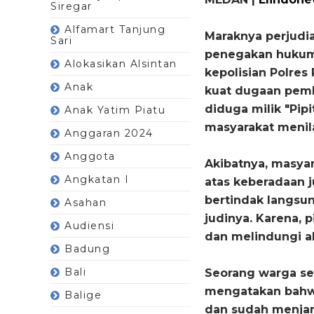
Siregar
Alfamart Tanjung
Maraknya perjudi
Sari
penegakan hukum 
Alokasikan Alsintan
kepolisian Polres
Anak
kuat dugaan pemb
diduga milik "Pipi
Anak Yatim Piatu
masyarakat menil
Anggaran 2024
Anggota
Akibatnya, masya
Angkatan I
atas keberadaan 
bertindak langs
Asahan
judinya.
Karena, 
Audiensi
dan melindungi ak
Badung
Bali
Seorang warga s
mengatakan bahwa 
Balige
dan sudah menjam