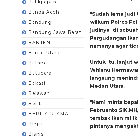
Balikpapan
Banda Aceh
"Sudah lama judi 
wilkum Polres Pe
Bandung
judinya di sebuah
Bandung Jawa Barat
Pergudangan ikan 
BANTEN
namanya agar tida
Barito Utara
Untuk itu, lanjut 
Batam
Whisnu Hermawan 
Batubara
langsung meninda
Bekasi
Medan Utara.
Belawan
"Kami minta bapa
Berita
Februanto SIK,MH
BERITA UTAMA
tembak ikan milik
Binjai
pintanya mengakh
Bisnis