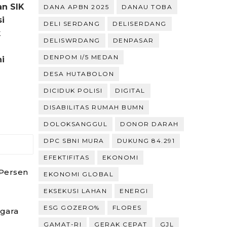
an SIK
DANA APBN 2025
DANAU TOBA
i
DELI SERDANG
DELISERDANG
k
DELISWRDANG
DENPASAR
DENPOM I/5 MEDAN
i
DESA HUTABOLON
DICIDUK POLISI
DIGITAL
DISABILITAS RUMAH BUMN
DOLOKSANGGUL
DONOR DARAH
DPC SBNI MURA
DUKUNG 84.291
EFEKTIFITAS
EKONOMI
Persen
EKONOMI GLOBAL
EKSEKUSI LAHAN
ENERGI
ESG GOZERO%
FLORES
gara
GAMAT-RI
GERAK CEPAT
GJL