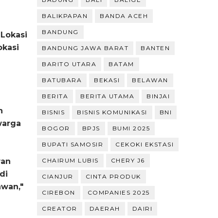
BALIKPAPAN
BANDA ACEH
BANDUNG
 Lokasi
okasi
BANDUNG JAWA BARAT
BANTEN
BARITO UTARA
BATAM
BATUBARA
BEKASI
BELAWAN
BERITA
BERITA UTAMA
BINJAI
n
BISNIS
BISNIS KOMUNIKASI
BNI
warga
BOGOR
BPJS
BUMI 2025
BUPATI SAMOSIR
CEKOKI EKSTASI
wan
CHAIRUM LUBIS
CHERY J6
di
CIANJUR
CINTA PRODUK
awan,"
CIREBON
COMPANIES 2025
CREATOR
DAERAH
DAIRI