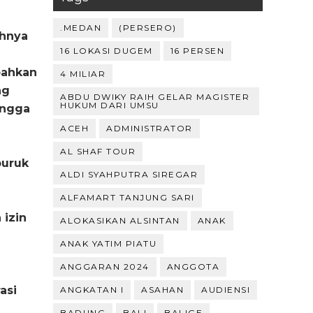
.MEDAN
(PERSERO)
ahnya
16 LOKASI DUGEM
16 PERSEN
bahkan
4 MILIAR
ng
ABDU DWIKY RAIH GELAR MAGISTER
HUKUM DARI UMSU
hingga
ACEH
ADMINISTRATOR
AL SHAF TOUR
buruk
ALDI SYAHPUTRA SIREGAR
ALFAMART TANJUNG SARI
 izin
ALOKASIKAN ALSINTAN
ANAK
ANAK YATIM PIATU
ANGGARAN 2024
ANGGOTA
asi
ANGKATAN I
ASAHAN
AUDIENSI
BADUNG
BALI
BALIGE