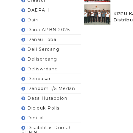
Creator
DAERAH
KPPU Ka
Distrib
Dairi
Dana APBN 2025
Danau Toba
Deli Serdang
Deliserdang
Deliswrdang
Denpasar
Denpom I/5 Medan
Desa Hutabolon
Diciduk Polisi
Digital
Disabilitas Rumah
BUMN