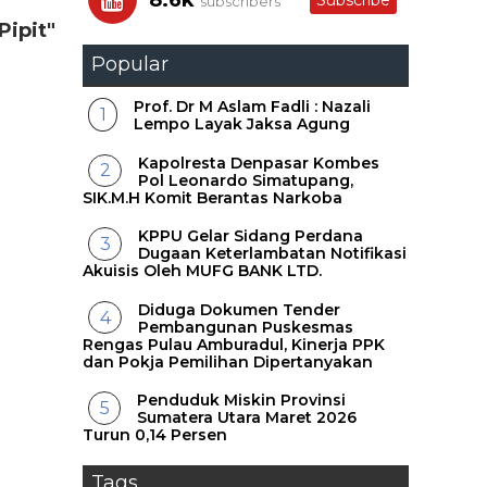
8.6k
Subscribe
subscribers
Pipit"
Popular
Prof. Dr M Aslam Fadli : Nazali
Lempo Layak Jaksa Agung
Kapolresta Denpasar Kombes
Pol Leonardo Simatupang,
SIK.M.H Komit Berantas Narkoba
KPPU Gelar Sidang Perdana
Dugaan Keterlambatan Notifikasi
Akuisis Oleh MUFG BANK LTD.
Diduga Dokumen Tender
Pembangunan Puskesmas
Rengas Pulau Amburadul, Kinerja PPK
dan Pokja Pemilihan Dipertanyakan
Penduduk Miskin Provinsi
Sumatera Utara Maret 2026
Turun 0,14 Persen
Tags