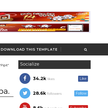
DOWNLOAD THIS TEMPLATE
Socialize
Pipit"
34.2k
Like
likes
pa.
28.6k
Follow
followers