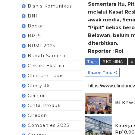
Sementara itu, P
Bisnis Komunikasi
melalui Kasat Res
BNI
awak media, Senin 
Bogor
"Pipit" bebas ber
Belawan, belum m
BPJS
diterbitkan.
BUMI 2025
Reporter : Roi
Bupati Samosir
Tags
# KRIMINAL
#
Cekoki Ekstasi
Share This
Chairum Lubis
Chery J6
Cianjur
BI KPw 
Cinta Produk
Cirebon
Kinerja
Companies 2025
Rp18,96 