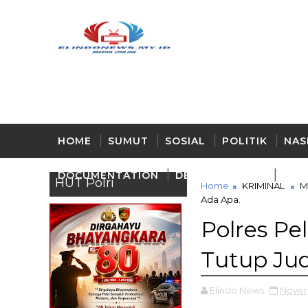
HOME
SUMUT
SOSIAL
POLITIK
NAS
DOCUMENTATION
DELI - SERDANG
BUD
HUT Polri
Home
KRIMINAL
M
Ada Apa.
Polres Pe
Tutup Jud
Elindo News
Novem