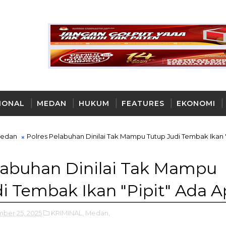
IONAL
MEDAN
HUKUM
FEATURES
EKONOMI
AYA
edan
Polres Pelabuhan Dinilai Tak Mampu Tutup Judi Tembak Ikan "
labuhan Dinilai Tak Mampu
i Tembak Ikan "Pipit" Ada A
ber 25, 2025
KRIMINAL,
Medan,