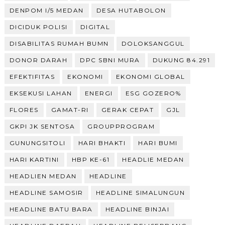
DENPOM I/5 MEDAN
DESA HUTABOLON
DICIDUK POLISI
DIGITAL
DISABILITAS RUMAH BUMN
DOLOKSANGGUL
DONOR DARAH
DPC SBNI MURA
DUKUNG 84.291
EFEKTIFITAS
EKONOMI
EKONOMI GLOBAL
EKSEKUSI LAHAN
ENERGI
ESG GOZERO%
FLORES
GAMAT-RI
GERAK CEPAT
GJL
GKPI JK SENTOSA
GROUPPROGRAM
GUNUNGSITOLI
HARI BHAKTI
HARI BUMI
HARI KARTINI
HBP KE-61
HEADLIE MEDAN
HEADLIEN MEDAN
HEADLINE
HEADLINE SAMOSIR
HEADLINE SIMALUNGUN
HEADLINE BATU BARA
HEADLINE BINJAI