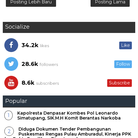
Posting Lebih Baru
Posting Lama
Socialize
34.2k
Like
likes
28.6k
Follow
followers
8.6k
Subscribe
subscribers
Popular
Kapolresta Denpasar Kombes Pol Leonardo
Simatupang, SIK.M.H Komit Berantas Narkoba
Diduga Dokumen Tender Pembangunan
Puskesmas Rengas Pulau Amburadul, Kinerja PPK