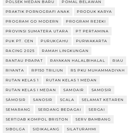
POLSEK MEDAN BARU
POMAL BELAWAN
PRAKTIK PORNOGRAFI ANAK
PRODUK KARYA
PROGRAM GO MODERN
PROGRAM REJEKI
PROVINSI SUMATERA UTARA
PT PERTAMINA
PUK PT. CEN
PURUKCAHU
PURWAKARTA
RACING 2025
RAMAH LINGKUNGAN
RANTAU PRAPAT
RAYAKAN HALALBIHALAL
RIAU
RIYANTA
RP150 TRILIUN
RS PKU MUHAMMADIYAH
RUTAN KELAS 1
RUTAN KELAS 1 MEDAN
RUTAN KELAS I MEDAN
SAMOAIR
SAMOSIR
SÀMOSIR
SANOSIR
SCALA
SELAMAT KETAREN
SEMARANG
SERDANG BEDAGAI
SERGAI
SERTIJAB KOMPOL BRISTON
SERV BAMBANG
SIBOLGA
SIDIKALANG
SILATURAHMI