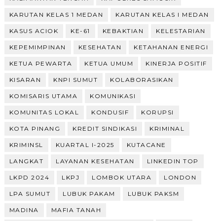
KARUTAN KELAS 1 MEDAN
KARUTAN KELAS I MEDAN
KASUS ACIOK
KE-61
KEBAKTIAN
KELESTARIAN
KEPEMIMPINAN
KESEHATAN
KETAHANAN ENERGI
KETUA PEWARTA
KETUA UMUM
KINERJA POSITIF
KISARAN
KNPI SUMUT
KOLABORASIKAN
KOMISARIS UTAMA
KOMUNIKASI
KOMUNITAS LOKAL
KONDUSIF
KORUPSI
KOTA PINANG
KREDIT SINDIKASI
KRIMINAL
KRIMINSL
KUARTAL I-2025
KUTACANE
LANGKAT
LAYANAN KESEHATAN
LINKEDIN TOP
LKPD 2024
LKPJ
LOMBOK UTARA
LONDON
LPA SUMUT
LUBUK PAKAM
LUBUK PAKSM
MADINA
MAFIA TANAH