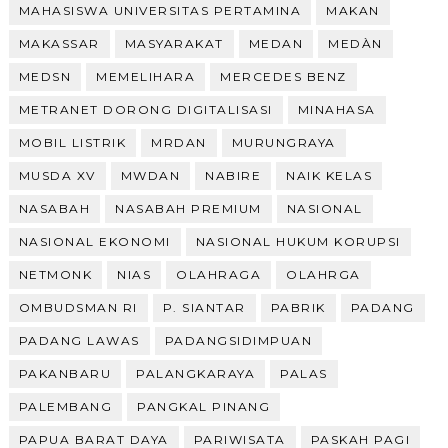
MAHASISWA UNIVERSITAS PERTAMINA
MAKAN
MAKASSAR
MASYARAKAT
MEDAN
MEDÀN
MEDSN
MEMELIHARA
MERCEDES BENZ
METRANET DORONG DIGITALISASI
MINAHASA
MOBIL LISTRIK
MRDAN
MURUNGRAYA
MUSDA XV
MWDAN
NABIRE
NAIK KELAS
NASABAH
NASABAH PREMIUM
NASIONAL
NASIONAL EKONOMI
NASIONAL HUKUM KORUPSI
NETMONK
NIAS
OLAHRAGA
OLAHRGA
OMBUDSMAN RI
P. SIANTAR
PABRIK
PADANG
PADANG LAWAS
PADANGSIDIMPUAN
PAKANBARU
PALANGKARAYA
PALAS
PALEMBANG
PANGKAL PINANG
PAPUA BARAT DAYA
PARIWISATA
PASKAH PAGI