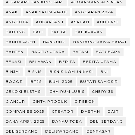
ALFAMART TANJUNG SARI
ALOKASIKAN ALSINTAN
ANAK
ANAK YATIM PIATU
ANGGARAN 2024
ANGGOTA
ANGKATAN I
ASAHAN
AUDIENSI
BADUNG
BALI
BALIGE
BALIKPAPAN
BANDA ACEH
BANDUNG
BANDUNG JAWA BARAT
BANTEN
BARITO UTARA
BATAM
BATUBARA
BEKASI
BELAWAN
BERITA
BERITA UTAMA
BINJAI
BISNIS
BISNIS KOMUNIKASI
BNI
BOGOR
BPJS
BUMI 2025
BUPATI SAMOSIR
CEKOKI EKSTASI
CHAIRUM LUBIS
CHERY J6
CIANJUR
CINTA PRODUK
CIREBON
COMPANIES 2025
CREATOR
DAERAH
DAIRI
DANA APBN 2025
DANAU TOBA
DELI SERDANG
DELISERDANG
DELISWRDANG
DENPASAR