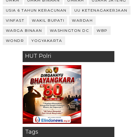
UMKM
UMKM BINAAN
UMRAH
USAHA JATENG
USIA 6 TAHUN KERACUNAN
UU KETENAGAKERJAAN
VINFAST
WAKIL BUPATI
WARDAH
WARGA BINAAN
WASHINGTON DC
WBP
WONDR
YOGYAKARTA
HUT Polri
Tags