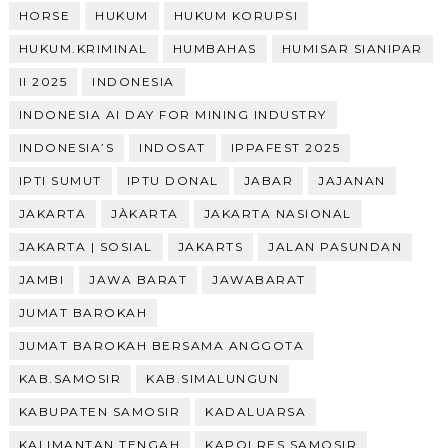
HORSE
HUKUM
HUKUM KORUPSI
HUKUM.KRIMINAL
HUMBAHAS
HUMISAR SIANIPAR
II 2025
INDONESIA
INDONESIA AI DAY FOR MINING INDUSTRY
INDONESIA’S
INDOSAT
IPPAFEST 2025
IPTI SUMUT
IPTU DONAL
JABAR
JAJANAN
JAKARTA
JÀKARTA
JAKARTA NASIONAL
JAKARTA | SOSIAL
JAKARTS
JALAN PASUNDAN
JAMBI
JAWA BARAT
JAWABARAT
JUMAT BAROKAH
JUMAT BAROKAH BERSAMA ANGGOTA
KAB.SAMOSIR
KAB.SIMALUNGUN
KABUPATEN SAMOSIR
KADALUARSA
KALIMANTAN TENGAH
KAPOLRES SAMOSIR