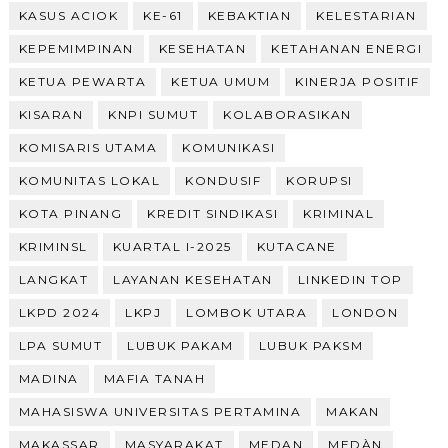
KASUS ACIOK
KE-61
KEBAKTIAN
KELESTARIAN
KEPEMIMPINAN
KESEHATAN
KETAHANAN ENERGI
KETUA PEWARTA
KETUA UMUM
KINERJA POSITIF
KISARAN
KNPI SUMUT
KOLABORASIKAN
KOMISARIS UTAMA
KOMUNIKASI
KOMUNITAS LOKAL
KONDUSIF
KORUPSI
KOTA PINANG
KREDIT SINDIKASI
KRIMINAL
KRIMINSL
KUARTAL I-2025
KUTACANE
LANGKAT
LAYANAN KESEHATAN
LINKEDIN TOP
LKPD 2024
LKPJ
LOMBOK UTARA
LONDON
LPA SUMUT
LUBUK PAKAM
LUBUK PAKSM
MADINA
MAFIA TANAH
MAHASISWA UNIVERSITAS PERTAMINA
MAKAN
MAKASSAR
MASYARAKAT
MEDAN
MEDÀN