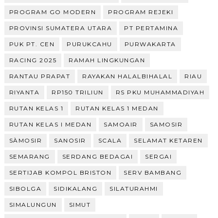
PROGRAM GO MODERN
PROGRAM REJEKI
PROVINSI SUMATERA UTARA
PT PERTAMINA
PUK PT. CEN
PURUKCAHU
PURWAKARTA
RACING 2025
RAMAH LINGKUNGAN
RANTAU PRAPAT
RAYAKAN HALALBIHALAL
RIAU
RIYANTA
RP150 TRILIUN
RS PKU MUHAMMADIYAH
RUTAN KELAS 1
RUTAN KELAS 1 MEDAN
RUTAN KELAS I MEDAN
SAMOAIR
SAMOSIR
SÀMOSIR
SANOSIR
SCALA
SELAMAT KETAREN
SEMARANG
SERDANG BEDAGAI
SERGAI
SERTIJAB KOMPOL BRISTON
SERV BAMBANG
SIBOLGA
SIDIKALANG
SILATURAHMI
SIMALUNGUN
SIMUT