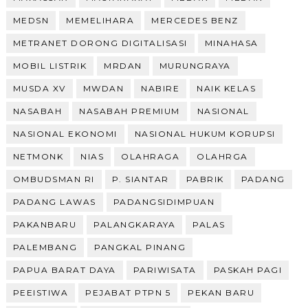
MEDSN
MEMELIHARA
MERCEDES BENZ
METRANET DORONG DIGITALISASI
MINAHASA
MOBIL LISTRIK
MRDAN
MURUNGRAYA
MUSDA XV
MWDAN
NABIRE
NAIK KELAS
NASABAH
NASABAH PREMIUM
NASIONAL
NASIONAL EKONOMI
NASIONAL HUKUM KORUPSI
NETMONK
NIAS
OLAHRAGA
OLAHRGA
OMBUDSMAN RI
P. SIANTAR
PABRIK
PADANG
PADANG LAWAS
PADANGSIDIMPUAN
PAKANBARU
PALANGKARAYA
PALAS
PALEMBANG
PANGKAL PINANG
PAPUA BARAT DAYA
PARIWISATA
PASKAH PAGI
PEEISTIWA
PEJABAT PTPN 5
PEKAN BARU