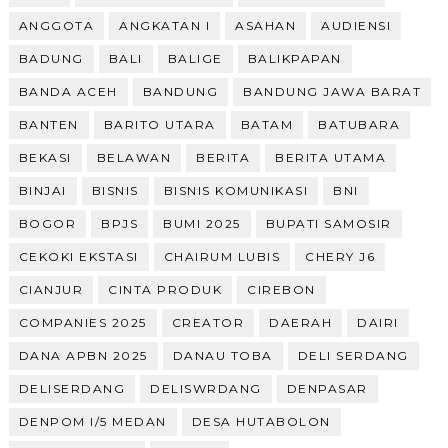
ANGGOTA
ANGKATAN I
ASAHAN
AUDIENSI
BADUNG
BALI
BALIGE
BALIKPAPAN
BANDA ACEH
BANDUNG
BANDUNG JAWA BARAT
BANTEN
BARITO UTARA
BATAM
BATUBARA
BEKASI
BELAWAN
BERITA
BERITA UTAMA
BINJAI
BISNIS
BISNIS KOMUNIKASI
BNI
BOGOR
BPJS
BUMI 2025
BUPATI SAMOSIR
CEKOKI EKSTASI
CHAIRUM LUBIS
CHERY J6
CIANJUR
CINTA PRODUK
CIREBON
COMPANIES 2025
CREATOR
DAERAH
DAIRI
DANA APBN 2025
DANAU TOBA
DELI SERDANG
DELISERDANG
DELISWRDANG
DENPASAR
DENPOM I/5 MEDAN
DESA HUTABOLON