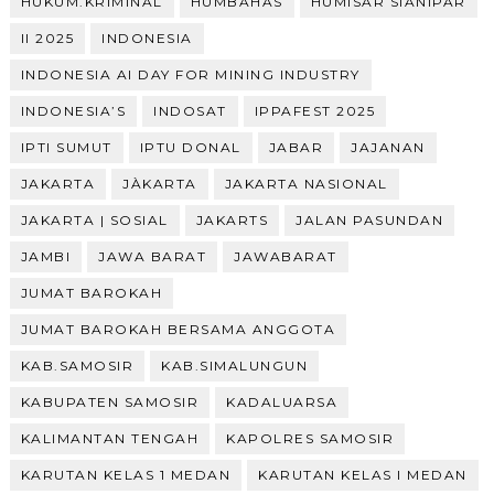
HUKUM.KRIMINAL
HUMBAHAS
HUMISAR SIANIPAR
II 2025
INDONESIA
INDONESIA AI DAY FOR MINING INDUSTRY
INDONESIA’S
INDOSAT
IPPAFEST 2025
IPTI SUMUT
IPTU DONAL
JABAR
JAJANAN
JAKARTA
JÀKARTA
JAKARTA NASIONAL
JAKARTA | SOSIAL
JAKARTS
JALAN PASUNDAN
JAMBI
JAWA BARAT
JAWABARAT
JUMAT BAROKAH
JUMAT BAROKAH BERSAMA ANGGOTA
KAB.SAMOSIR
KAB.SIMALUNGUN
KABUPATEN SAMOSIR
KADALUARSA
KALIMANTAN TENGAH
KAPOLRES SAMOSIR
KARUTAN KELAS 1 MEDAN
KARUTAN KELAS I MEDAN