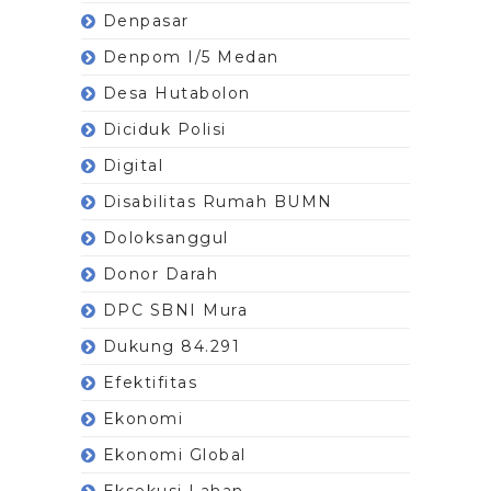
Denpasar
Denpom I/5 Medan
Desa Hutabolon
Diciduk Polisi
Digital
Disabilitas Rumah BUMN
Doloksanggul
Donor Darah
DPC SBNI Mura
Dukung 84.291
Efektifitas
Ekonomi
Ekonomi Global
Eksekusi Lahan