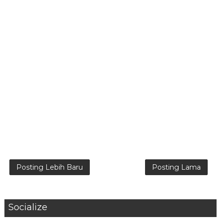
Posting Lebih Baru
Posting Lama
Socialize