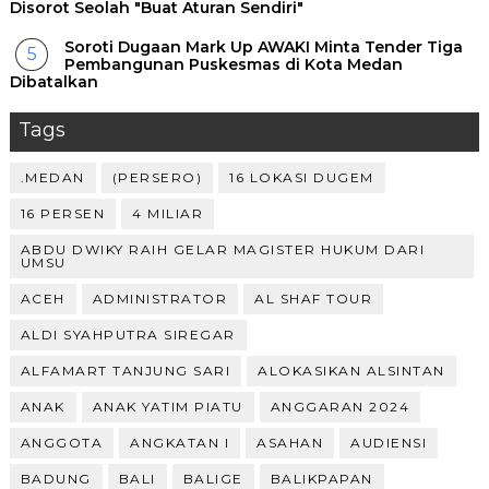
Disorot Seolah "Buat Aturan Sendiri"
Soroti Dugaan Mark Up AWAKI Minta Tender Tiga
Pembangunan Puskesmas di Kota Medan
Dibatalkan
Tags
.MEDAN
(PERSERO)
16 LOKASI DUGEM
16 PERSEN
4 MILIAR
ABDU DWIKY RAIH GELAR MAGISTER HUKUM DARI
UMSU
ACEH
ADMINISTRATOR
AL SHAF TOUR
ALDI SYAHPUTRA SIREGAR
ALFAMART TANJUNG SARI
ALOKASIKAN ALSINTAN
ANAK
ANAK YATIM PIATU
ANGGARAN 2024
ANGGOTA
ANGKATAN I
ASAHAN
AUDIENSI
BADUNG
BALI
BALIGE
BALIKPAPAN