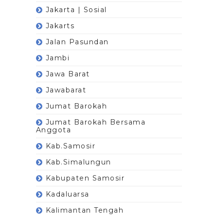
Jakarta | Sosial
Jakarts
Jalan Pasundan
Jambi
Jawa Barat
Jawabarat
Jumat Barokah
Jumat Barokah Bersama
Anggota
Kab.Samosir
Kab.Simalungun
Kabupaten Samosir
Kadaluarsa
Kalimantan Tengah