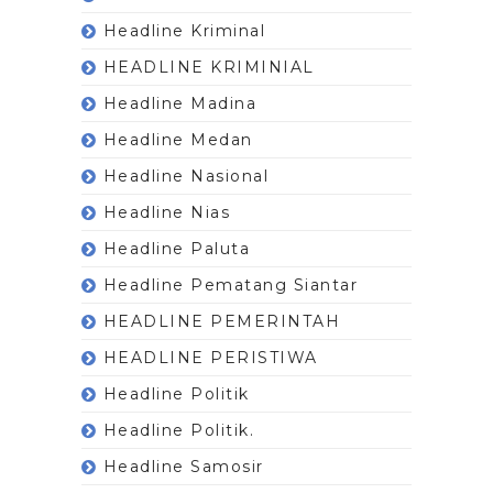
Headline Kriminal
HEADLINE KRIMINIAL
Headline Madina
Headline Medan
Headline Nasional
Headline Nias
Headline Paluta
Headline Pematang Siantar
HEADLINE PEMERINTAH
HEADLINE PERISTIWA
Headline Politik
Headline Politik.
Headline Samosir