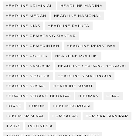
HEADLINE KRIMINIAL
HEADLINE MADINA
HEADLINE MEDAN
HEADLINE NASIONAL
HEADLINE NIAS
HEADLINE PALUTA
HEADLINE PEMATANG SIANTAR
HEADLINE PEMERINTAH
HEADLINE PERISTIWA
HEADLINE POLITIK
HEADLINE POLITIK.
HEADLINE SAMOSIR
HEADLINE SERDANG BEDAGAI
HEADLINE SIBOLGA
HEADLINE SIMALUNGUN
HEADLINE SOSIAL
HEADLINE SUMUT
HEDALINE SEDANG BEDAGAI
HIBURAN
HIJAU
HORSE
HUKUM
HUKUM KORUPSI
HUKUM.KRIMINAL
HUMBAHAS
HUMISAR SIANIPAR
II 2025
INDONESIA
INDONESIA AI DAY FOR MINING INDUSTRY