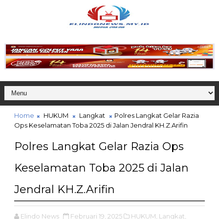
Home
HUKUM
Langkat
Polres Langkat Gelar Razia
Ops Keselamatan Toba 2025 di Jalan Jendral KH.Z.Arifin
Polres Langkat Gelar Razia Ops
Keselamatan Toba 2025 di Jalan
Jendral KH.Z.Arifin
Elindo News
Februari 19, 2025
HUKUM,
Langkat,