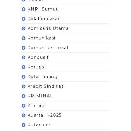
KNPI Sumut
Kolaborasikan
Komisaris Utama
Komunikasi
Komunitas Lokal
Kondusif
Korupsi
Kota Pinang
Kredit Sindikasi
KRIMINAL
Kriminsl
Kuartal I-2025
Kutacane