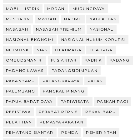
MOBIL LISTRIK
MRDAN
MURUNGRAYA
MUSDA XV
MWDAN
NABIRE
NAIK KELAS
NASABAH
NASABAH PREMIUM
NASIONAL
NASIONAL EKONOMI
NASIONAL HUKUM KORUPSI
NETMONK
NIAS
OLAHRAGA
OLAHRGA
OMBUDSMAN RI
P. SIANTAR
PABRIK
PADANG
PADANG LAWAS
PADANGSIDIMPUAN
PAKANBARU
PALANGKARAYA
PALAS
PALEMBANG
PANGKAL PINANG
PAPUA BARAT DAYA
PARIWISATA
PASKAH PAGI
PEEISTIWA
PEJABAT PTPN 5
PEKAN BARU
PELATIHAN
PEMASYARAKATAN
PEMATANG SIANTAR
PEMDA
PEMERINTAH