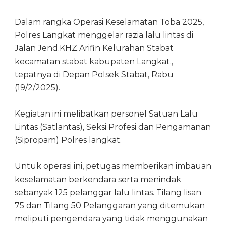
Dalam rangka Operasi Keselamatan Toba 2025,
Polres Langkat menggelar razia lalu lintas di
Jalan Jend.KHZ.Arifin Kelurahan Stabat
kecamatan stabat kabupaten Langkat.,
tepatnya di Depan Polsek Stabat, Rabu
(19/2/2025).
Kegiatan ini melibatkan personel Satuan Lalu
Lintas (Satlantas), Seksi Profesi dan Pengamanan
(Sipropam) Polres langkat.
Untuk operasi ini, petugas memberikan imbauan
keselamatan berkendara serta menindak
sebanyak 125 pelanggar lalu lintas. Tilang lisan
75 dan Tilang 50 Pelanggaran yang ditemukan
meliputi pengendara yang tidak menggunakan