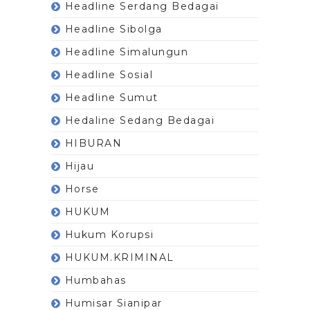
Headline Serdang Bedagai
Headline Sibolga
Headline Simalungun
Headline Sosial
Headline Sumut
Hedaline Sedang Bedagai
HIBURAN
Hijau
Horse
HUKUM
Hukum Korupsi
HUKUM.KRIMINAL
Humbahas
Humisar Sianipar