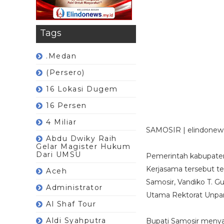
Tags
.Medan
(Persero)
16 Lokasi Dugem
16 Persen
4 Miliar
SAMOSIR | elindonew
Abdu Dwiky Raih
Gelar Magister Hukum
Dari UMSU
Pemerintah kabupaten 
Kerjasama tersebut t
Aceh
Samosir, Vandiko T. 
Administrator
Utama Rektorat Unpar
Al Shaf Tour
Aldi Syahputra
Bupati Samosir meny