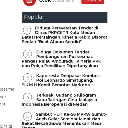
8.6k
Subscribe
subscribers
Popular
Diduga Persyaratan Tender di
Dinas PKPCKTR Kota Medan
Batasi Persaingan, Kinerja Kabid Disorot
Seolah "Buat Aturan Sendiri"
Diduga Dokumen Tender
Pembangunan Puskesmas
Rengas Pulau Amburadul, Kinerja PPK
dan Pokja Pemilihan Dipertanyakan
Kapolresta Denpasar Kombes
Pol Leonardo Simatupang,
SIK.M.H Komit Berantas Narkoba
rjasama.
Terkuak! Gudang 5 Kilogram
ati
Sabu Jaringan Cina-Malaysia-
pat
Indonesia Beroperasi di Medan
Sambut HUT Ke-56 MPKW Sumut-
Aceh Gelar Seminar Minat dan
Bakat Bekali Siswa Menentukan Masa
SDM di