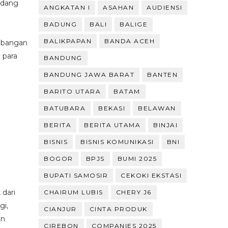
idang
ANGKATAN I
ASAHAN
AUDIENSI
BADUNG
BALI
BALIGE
BALIKPAPAN
BANDA ACEH
mbangan
 para
BANDUNG
BANDUNG JAWA BARAT
BANTEN
BARITO UTARA
BATAM
BATUBARA
BEKASI
BELAWAN
BERITA
BERITA UTAMA
BINJAI
BISNIS
BISNIS KOMUNIKASI
BNI
BOGOR
BPJS
BUMI 2025
BUPATI SAMOSIR
CEKOKI EKSTASI
 dari
CHAIRUM LUBIS
CHERY J6
gi,
CIANJUR
CINTA PRODUK
an
CIREBON
COMPANIES 2025