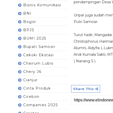
pendampingan Desa Wi
Bisnis Komunikasi
BNI
Unpar juga sudah mem
Bogor
Putri Samosir.
BPJS
Turut hadir, Mangadar
BUMI 2025
Christophorus Harima
Bupati Samosir
Alumni, Aldyfra L.Luk
Andi Kumala Sakti, MT
Cekoki Ekstasi
( Nanang S ).
Chairum Lubis
Chery J6
Cianjur
Cinta Produk
Share This
Cirebon
Companies 2025