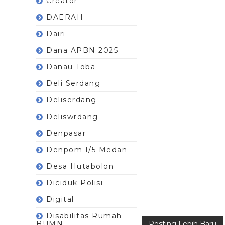
Creator
DAERAH
Dairi
Dana APBN 2025
Danau Toba
Deli Serdang
Deliserdang
Deliswrdang
Denpasar
Denpom I/5 Medan
Desa Hutabolon
Diciduk Polisi
Digital
Disabilitas Rumah
BUMN
Posting Lebih Baru