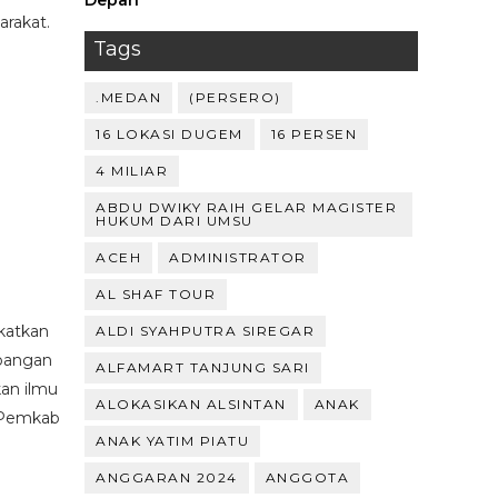
Depan ‎
arakat.
Tags
.MEDAN
(PERSERO)
16 LOKASI DUGEM
16 PERSEN
4 MILIAR
ABDU DWIKY RAIH GELAR MAGISTER
HUKUM DARI UMSU
ACEH
ADMINISTRATOR
AL SHAF TOUR
katkan
ALDI SYAHPUTRA SIREGAR
bangan
ALFAMART TANJUNG SARI
an ilmu
ALOKASIKAN ALSINTAN
ANAK
n Pemkab
ANAK YATIM PIATU
ANGGARAN 2024
ANGGOTA