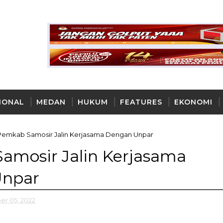
IONAL
MEDAN
HUKUM
FEATURES
EKONOMI
AYA
Pemkab Samosir Jalin Kerjasama Dengan Unpar
amosir Jalin Kerjasama
Unpar
er 05, 2022