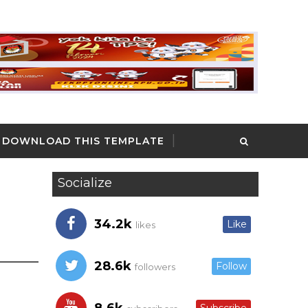
DOWNLOAD THIS TEMPLATE
Socialize
34.2k
Like
likes
28.6k
Follow
followers