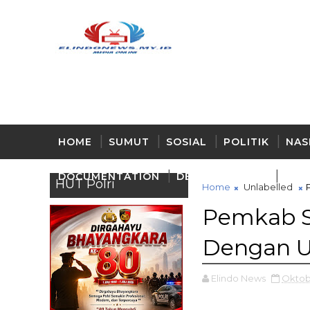
HOME
SUMUT
SOSIAL
POLITIK
NAS
DOCUMENTATION
DELI - SERDANG
BUD
HUT Polri
Home
Unlabelled
Pemkab S
Dengan 
Elindo News
Oktob