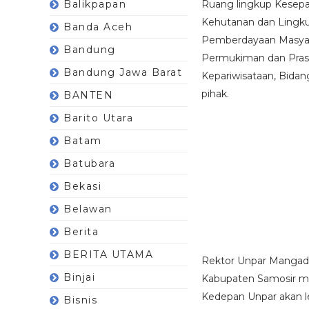
Balikpapan
Ruang lingkup Kesepak
Kehutanan dan Lingk
Banda Aceh
Pemberdayaan Masyar
Bandung
Permukiman dan Prasa
Bandung Jawa Barat
Kepariwisataan, Bidan
pihak.
BANTEN
Barito Utara
Batam
Batubara
Bekasi
Belawan
Berita
BERITA UTAMA
Rektor Unpar Mangada
Binjai
Kabupaten Samosir me
Kedepan Unpar akan 
Bisnis