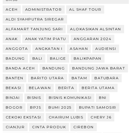
ACEH
ADMINISTRATOR
AL SHAF TOUR
ALDI SYAHPUTRA SIREGAR
ALFAMART TANJUNG SARI
ALOKASIKAN ALSINTAN
ANAK
ANAK YATIM PIATU
ANGGARAN 2024
ANGGOTA
ANGKATAN I
ASAHAN
AUDIENSI
BADUNG
BALI
BALIGE
BALIKPAPAN
BANDA ACEH
BANDUNG
BANDUNG JAWA BARAT
BANTEN
BARITO UTARA
BATAM
BATUBARA
BEKASI
BELAWAN
BERITA
BERITA UTAMA
BINJAI
BISNIS
BISNIS KOMUNIKASI
BNI
BOGOR
BPJS
BUMI 2025
BUPATI SAMOSIR
CEKOKI EKSTASI
CHAIRUM LUBIS
CHERY J6
CIANJUR
CINTA PRODUK
CIREBON