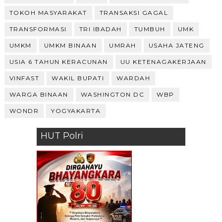
TOKOH MASYARAKAT
TRANSAKSI GAGAL
TRANSFORMASI
TRI IBADAH
TUMBUH
UMK
UMKM
UMKM BINAAN
UMRAH
USAHA JATENG
USIA 6 TAHUN KERACUNAN
UU KETENAGAKERJAAN
VINFAST
WAKIL BUPATI
WARDAH
WARGA BINAAN
WASHINGTON DC
WBP
WONDR
YOGYAKARTA
HUT Polri