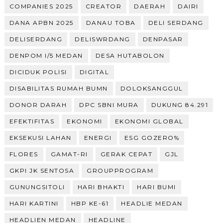
COMPANIES 2025
CREATOR
DAERAH
DAIRI
DANA APBN 2025
DANAU TOBA
DELI SERDANG
DELISERDANG
DELISWRDANG
DENPASAR
DENPOM I/5 MEDAN
DESA HUTABOLON
DICIDUK POLISI
DIGITAL
DISABILITAS RUMAH BUMN
DOLOKSANGGUL
DONOR DARAH
DPC SBNI MURA
DUKUNG 84.291
EFEKTIFITAS
EKONOMI
EKONOMI GLOBAL
EKSEKUSI LAHAN
ENERGI
ESG GOZERO%
FLORES
GAMAT-RI
GERAK CEPAT
GJL
GKPI JK SENTOSA
GROUPPROGRAM
GUNUNGSITOLI
HARI BHAKTI
HARI BUMI
HARI KARTINI
HBP KE-61
HEADLIE MEDAN
HEADLIEN MEDAN
HEADLINE