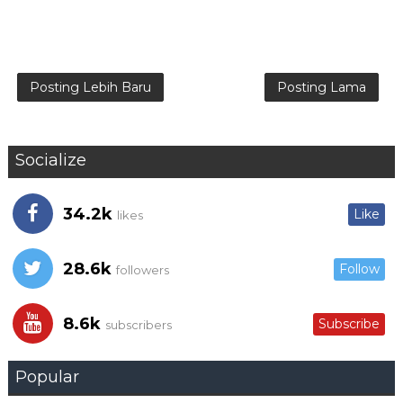
Posting Lebih Baru
Posting Lama
Socialize
34.2k
Like
likes
28.6k
Follow
followers
8.6k
Subscribe
subscribers
Popular