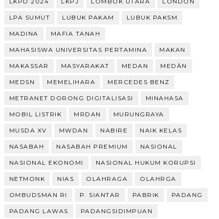
LKPD 2024
LKPJ
LOMBOK UTARA
LONDON
LPA SUMUT
LUBUK PAKAM
LUBUK PAKSM
MADINA
MAFIA TANAH
MAHASISWA UNIVERSITAS PERTAMINA
MAKAN
MAKASSAR
MASYARAKAT
MEDAN
MEDÀN
MEDSN
MEMELIHARA
MERCEDES BENZ
METRANET DORONG DIGITALISASI
MINAHASA
MOBIL LISTRIK
MRDAN
MURUNGRAYA
MUSDA XV
MWDAN
NABIRE
NAIK KELAS
NASABAH
NASABAH PREMIUM
NASIONAL
NASIONAL EKONOMI
NASIONAL HUKUM KORUPSI
NETMONK
NIAS
OLAHRAGA
OLAHRGA
OMBUDSMAN RI
P. SIANTAR
PABRIK
PADANG
PADANG LAWAS
PADANGSIDIMPUAN