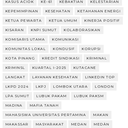
KASUS ACIOK
KE-61
KEBAKTIAN
KELESTARIAN
KEPEMIMPINAN
KESEHATAN
KETAHANAN ENERGI
KETUA PEWARTA
KETUA UMUM
KINERJA POSITIF
KISARAN
KNPI SUMUT
KOLABORASIKAN
KOMISARIS UTAMA
KOMUNIKASI
KOMUNITAS LOKAL
KONDUSIF
KORUPSI
KOTA PINANG
KREDIT SINDIKASI
KRIMINAL
KRIMINSL
KUARTAL I-2025
KUTACANE
LANGKAT
LAYANAN KESEHATAN
LINKEDIN TOP
LKPD 2024
LKPJ
LOMBOK UTARA
LONDON
LPA SUMUT
LUBUK PAKAM
LUBUK PAKSM
MADINA
MAFIA TANAH
MAHASISWA UNIVERSITAS PERTAMINA
MAKAN
MAKASSAR
MASYARAKAT
MEDAN
MEDÀN