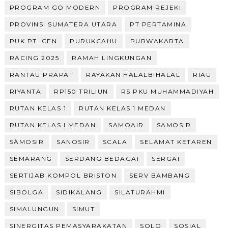
PROGRAM GO MODERN
PROGRAM REJEKI
PROVINSI SUMATERA UTARA
PT PERTAMINA
PUK PT. CEN
PURUKCAHU
PURWAKARTA
RACING 2025
RAMAH LINGKUNGAN
RANTAU PRAPAT
RAYAKAN HALALBIHALAL
RIAU
RIYANTA
RP150 TRILIUN
RS PKU MUHAMMADIYAH
RUTAN KELAS 1
RUTAN KELAS 1 MEDAN
RUTAN KELAS I MEDAN
SAMOAIR
SAMOSIR
SÀMOSIR
SANOSIR
SCALA
SELAMAT KETAREN
SEMARANG
SERDANG BEDAGAI
SERGAI
SERTIJAB KOMPOL BRISTON
SERV BAMBANG
SIBOLGA
SIDIKALANG
SILATURAHMI
SIMALUNGUN
SIMUT
SINERGITAS PEMASYARAKATAN
SOLO
SOSIAL