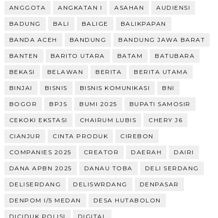
ANGGOTA
ANGKATAN I
ASAHAN
AUDIENSI
BADUNG
BALI
BALIGE
BALIKPAPAN
BANDA ACEH
BANDUNG
BANDUNG JAWA BARAT
BANTEN
BARITO UTARA
BATAM
BATUBARA
BEKASI
BELAWAN
BERITA
BERITA UTAMA
BINJAI
BISNIS
BISNIS KOMUNIKASI
BNI
BOGOR
BPJS
BUMI 2025
BUPATI SAMOSIR
CEKOKI EKSTASI
CHAIRUM LUBIS
CHERY J6
CIANJUR
CINTA PRODUK
CIREBON
COMPANIES 2025
CREATOR
DAERAH
DAIRI
DANA APBN 2025
DANAU TOBA
DELI SERDANG
DELISERDANG
DELISWRDANG
DENPASAR
DENPOM I/5 MEDAN
DESA HUTABOLON
DICIDUK POLISI
DIGITAL