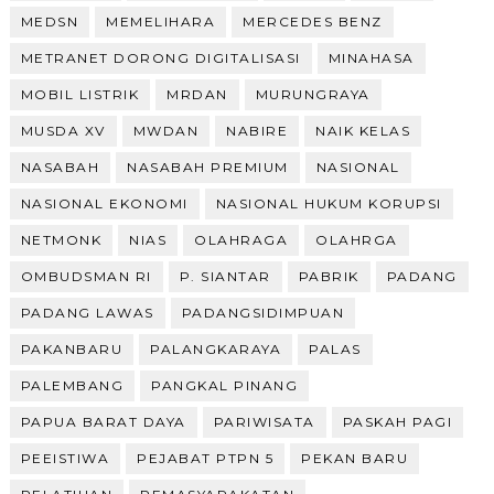
MEDSN
MEMELIHARA
MERCEDES BENZ
METRANET DORONG DIGITALISASI
MINAHASA
MOBIL LISTRIK
MRDAN
MURUNGRAYA
MUSDA XV
MWDAN
NABIRE
NAIK KELAS
NASABAH
NASABAH PREMIUM
NASIONAL
NASIONAL EKONOMI
NASIONAL HUKUM KORUPSI
NETMONK
NIAS
OLAHRAGA
OLAHRGA
OMBUDSMAN RI
P. SIANTAR
PABRIK
PADANG
PADANG LAWAS
PADANGSIDIMPUAN
PAKANBARU
PALANGKARAYA
PALAS
PALEMBANG
PANGKAL PINANG
PAPUA BARAT DAYA
PARIWISATA
PASKAH PAGI
PEEISTIWA
PEJABAT PTPN 5
PEKAN BARU