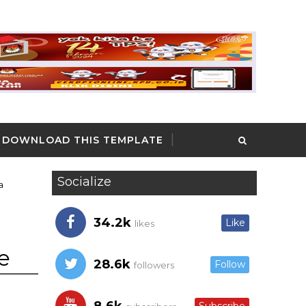
DOWNLOAD THIS TEMPLATE
Socialize
a
34.2k
Like
likes
e
28.6k
Follow
followers