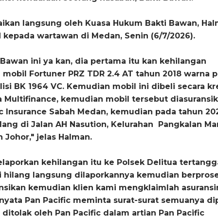
ikan langsung oleh Kuasa Hukum Bakti Bawan, Ha
H kepada wartawan di Medan, Senin (6/7/2026).
 Bawan ini ya kan, dia pertama itu kan kehilangan
 mobil Fortuner PRZ TDR 2.4 AT tahun 2018 warna p
si BK 1964 VC. Kemudian mobil ini dibeli secara kr
 Multifinance, kemudian mobil tersebut diasuransi
ic Insurance Sabah Medan, kemudian pada tahun 20
ilang di Jalan AH Nasution, Kelurahan Pangkalan Ma
Johor," jelas Halman.
aporkan kehilangan itu ke Polsek Delitua tertangg
i hilang langsung dilaporkannya kemudian berprose
ansikan kemudian klien kami mengklaimlah asuransin
ernyata Pan Pacific meminta surat-surat semuanya d
ditolak oleh Pan Pacific dalam artian Pan Pacific