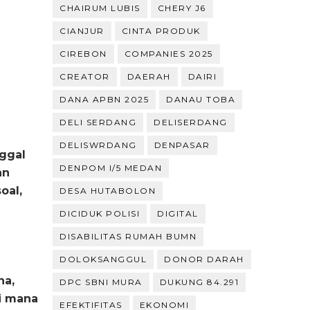
CHAIRUM LUBIS
CHERY J6
CIANJUR
CINTA PRODUK
CIREBON
COMPANIES 2025
CREATOR
DAERAH
DAIRI
DANA APBN 2025
DANAU TOBA
DELI SERDANG
DELISERDANG
DELISWRDANG
DENPASAR
ggal
DENPOM I/5 MEDAN
an
oal,
DESA HUTABOLON
DICIDUK POLISI
DIGITAL
DISABILITAS RUMAH BUMN
DOLOKSANGGUL
DONOR DARAH
na,
DPC SBNI MURA
DUKUNG 84.291
i mana
EFEKTIFITAS
EKONOMI