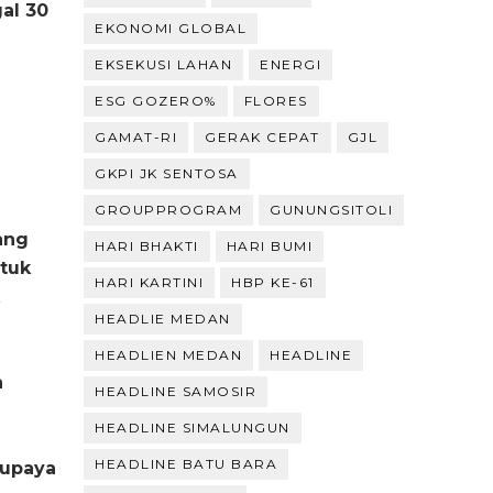
gal 30
EKONOMI GLOBAL
EKSEKUSI LAHAN
ENERGI
ESG GOZERO%
FLORES
GAMAT-RI
GERAK CEPAT
GJL
GKPI JK SENTOSA
GROUPPROGRAM
GUNUNGSITOLI
ang
HARI BHAKTI
HARI BUMI
ntuk
HARI KARTINI
HBP KE-61
HEADLIE MEDAN
HEADLIEN MEDAN
HEADLINE
n
HEADLINE SAMOSIR
HEADLINE SIMALUNGUN
HEADLINE BATU BARA
upaya