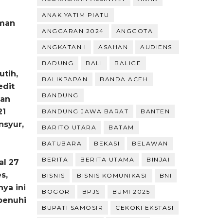
ANAK YATIM PIATU
lman
ANGGARAN 2024
ANGGOTA
ANGKATAN I
ASAHAN
AUDIENSI
BADUNG
BALI
BALIGE
utih,
BALIKPAPAN
BANDA ACEH
edit
BANDUNG
kan
21
BANDUNG JAWA BARAT
BANTEN
nsyur,
BARITO UTARA
BATAM
BATUBARA
BEKASI
BELAWAN
BERITA
BERITA UTAMA
BINJAI
al 27
s,
BISNIS
BISNIS KOMUNIKASI
BNI
ya ini
BOGOR
BPJS
BUMI 2025
ipenuhi
BUPATI SAMOSIR
CEKOKI EKSTASI