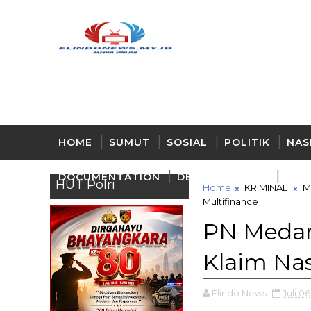
HOME
SUMUT
SOSIAL
POLITIK
NAS
DOCUMENTATION
DELI - SERDANG
BUD
HUT Polri
Home
KRIMINAL
M
Multifinance
PN Medan
Klaim Nas
Elindo News
Juli 0