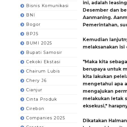
ini, adalah leasin
Bisnis Komunikasi
Desember dan ber
BNI
Aanmaning. Aanma
Bogor
Pemerintahan, sud
BPJS
Kemudian lanjutnya
BUMI 2025
melaksanakan isi 
Bupati Samosir
"Maka kita sebag
Cekoki Ekstasi
berupaya untuk me
Chairum Lubis
kita lakukan pelel
Chery J6
mengetahui apa as
Cianjur
mengajukan permo
melakukan letak 
Cinta Produk
eksekusi," harapn
Cirebon
Companies 2025
Dikatakan Halman,