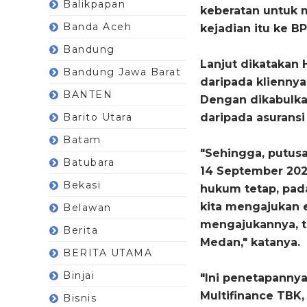
Balikpapan
keberatan untuk 
Banda Aceh
kejadian itu ke 
Bandung
Lanjut dikatakan
Bandung Jawa Barat
daripada kliennya
BANTEN
Dengan dikabulka
Barito Utara
daripada asurans
Batam
"Sehingga, putus
Batubara
14 September 202
Bekasi
hukum tetap, pada
kita mengajukan e
Belawan
mengajukannya, t
Berita
Medan," katanya.
BERITA UTAMA
Binjai
"Ini penetapanny
Multifinance TBK
Bisnis