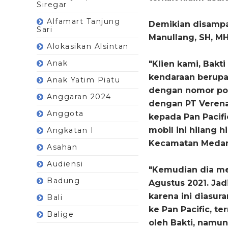
Siregar
Alfamart Tanjung
Demikian disampa
Sari
Manullang, SH, M
Alokasikan Alsintan
Anak
"Klien kami, Bakti
kendaraan
berupa
Anak Yatim Piatu
dengan nomor poli
Anggaran 2024
dengan PT Verena
Anggota
kepada Pan Pacif
mobil ini hilang
h
Angkatan I
Kecamatan Medan 
Asahan
Audiensi
"Kemudian dia mel
Badung
Agustus 2021. Jad
karena ini diasur
Bali
ke Pan Pacific, t
Balige
oleh Bakti, namun 