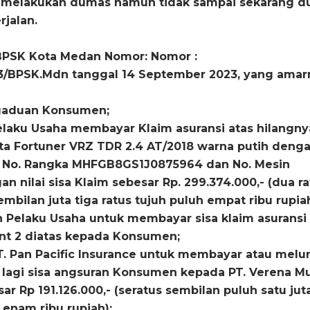
u melakukan dumas namun tidak sampai sekarang
d
rjalan.
BPSK Kota Medan Nomor: Nomor :
23/BPSK.Mdn tanggal 14 September 2023, yang amar
gaduan Konsumen;
aku Usaha membayar Klaim asuransi atas hilangny
ta Fortuner VRZ TDR 2.4 AT/2018 warna putih denga
C, No. Rangka MHFGB8GS1J0875964 dan No. Mesin
 nilai sisa Klaim sebesar Rp. 299.374.000,- (dua ra
mbilan juta tiga ratus tujuh puluh empat ribu rupiah
 Pelaku Usaha untuk membayar sisa klaim asuransi
int 2 diatas kepada Konsumen;
 Pan Pacific Insurance untuk membayar atau melu
ali lagi sisa angsuran Konsumen kepada PT. Verena Mu
ar Rp 191.126.000,- (seratus sembilan puluh satu jut
 enam ribu rupiah);