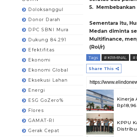
5. Membebankan b
Doloksanggul
Donor Darah
Sementara itu, H
DPC SBNI Mura
Medan diminta se
Multifinance, me
Dukung 84.291
(Roi/r)
Efektifitas
Tags
# KRIMINAL
#
Ekonomi
Share This
Ekonomi Global
Eksekusi Lahan
Energi
Kinerja
ESG GoZero%
Rp18,96 
Flores
GAMAT-RI
KPPU Ka
Distrib
Gerak Cepat