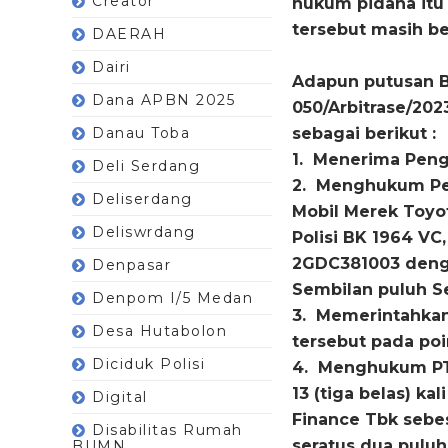
Creator
hukum pidana it
tersebut masih be
DAERAH
Dairi
Adapun putusan 
Dana APBN 2025
050/Arbitrase/20
Danau Toba
sebagai berikut :
1. Menerima Pen
Deli Serdang
2. Menghukum Pel
Deliserdang
Mobil Merek Toyo
Deliswrdang
Polisi BK 1964 V
2GDC381003 dengan
Denpasar
Sembilan puluh Se
Denpom I/5 Medan
3. Memerintahkan
Desa Hutabolon
tersebut pada po
Diciduk Polisi
4. Menghukum PT.
13 (tiga belas) k
Digital
Finance Tbk sebes
Disabilitas Rumah
seratus dua puluh
BUMN