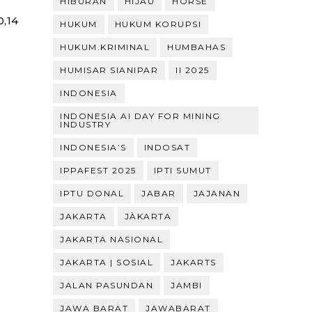
HIBURAN
HIJAU
HORSE
,14
HUKUM
HUKUM KORUPSI
HUKUM.KRIMINAL
HUMBAHAS
HUMISAR SIANIPAR
II 2025
INDONESIA
INDONESIA AI DAY FOR MINING
INDUSTRY
INDONESIA’S
INDOSAT
IPPAFEST 2025
IPTI SUMUT
IPTU DONAL
JABAR
JAJANAN
JAKARTA
JÀKARTA
JAKARTA NASIONAL
JAKARTA | SOSIAL
JAKARTS
JALAN PASUNDAN
JAMBI
JAWA BARAT
JAWABARAT