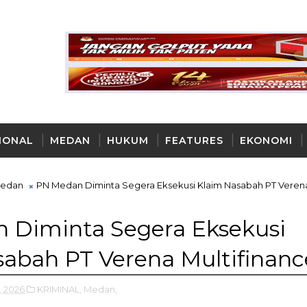
IONAL
MEDAN
HUKUM
FEATURES
EKONOMI
AYA
edan
PN Medan Diminta Segera Eksekusi Klaim Nasabah PT Veren
 Diminta Segera Eksekusi
abah PT Verena Multifinanc
6, 2026
KRIMINAL,
Medan,