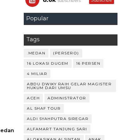
8.6k
Subscribe
subscribers
Popular
Tags
.MEDAN
(PERSERO)
16 LOKASI DUGEM
16 PERSEN
4 MILIAR
ABDU DWIKY RAIH GELAR MAGISTER
HUKUM DARI UMSU
ACEH
ADMINISTRATOR
AL SHAF TOUR
ALDI SYAHPUTRA SIREGAR
ALFAMART TANJUNG SARI
Medan
ALOKASIKAN ALSINTAN
ANAK