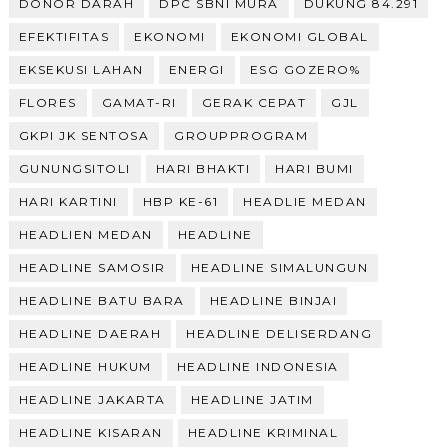
DONOR DARAH
DPC SBNI MURA
DUKUNG 84.291
EFEKTIFITAS
EKONOMI
EKONOMI GLOBAL
EKSEKUSI LAHAN
ENERGI
ESG GOZERO%
FLORES
GAMAT-RI
GERAK CEPAT
GJL
GKPI JK SENTOSA
GROUPPROGRAM
GUNUNGSITOLI
HARI BHAKTI
HARI BUMI
HARI KARTINI
HBP KE-61
HEADLIE MEDAN
HEADLIEN MEDAN
HEADLINE
HEADLINE SAMOSIR
HEADLINE SIMALUNGUN
HEADLINE BATU BARA
HEADLINE BINJAI
HEADLINE DAERAH
HEADLINE DELISERDANG
HEADLINE HUKUM
HEADLINE INDONESIA
HEADLINE JAKARTA
HEADLINE JATIM
HEADLINE KISARAN
HEADLINE KRIMINAL