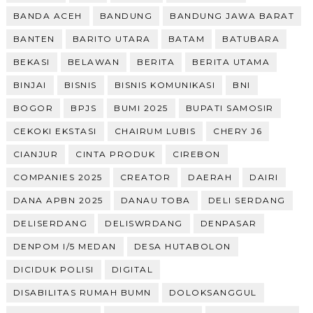
BANDA ACEH
BANDUNG
BANDUNG JAWA BARAT
BANTEN
BARITO UTARA
BATAM
BATUBARA
BEKASI
BELAWAN
BERITA
BERITA UTAMA
BINJAI
BISNIS
BISNIS KOMUNIKASI
BNI
BOGOR
BPJS
BUMI 2025
BUPATI SAMOSIR
CEKOKI EKSTASI
CHAIRUM LUBIS
CHERY J6
CIANJUR
CINTA PRODUK
CIREBON
COMPANIES 2025
CREATOR
DAERAH
DAIRI
DANA APBN 2025
DANAU TOBA
DELI SERDANG
DELISERDANG
DELISWRDANG
DENPASAR
DENPOM I/5 MEDAN
DESA HUTABOLON
DICIDUK POLISI
DIGITAL
DISABILITAS RUMAH BUMN
DOLOKSANGGUL