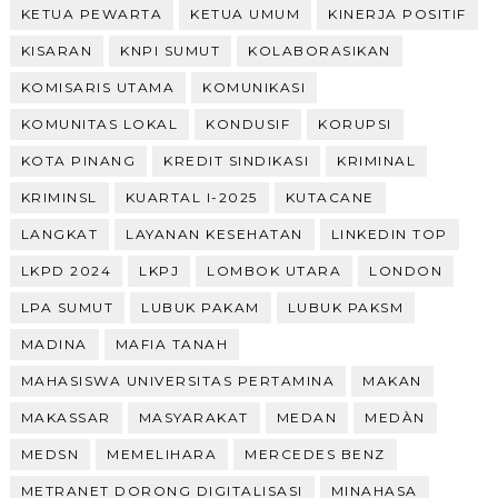
KETUA PEWARTA
KETUA UMUM
KINERJA POSITIF
KISARAN
KNPI SUMUT
KOLABORASIKAN
KOMISARIS UTAMA
KOMUNIKASI
KOMUNITAS LOKAL
KONDUSIF
KORUPSI
KOTA PINANG
KREDIT SINDIKASI
KRIMINAL
KRIMINSL
KUARTAL I-2025
KUTACANE
LANGKAT
LAYANAN KESEHATAN
LINKEDIN TOP
LKPD 2024
LKPJ
LOMBOK UTARA
LONDON
LPA SUMUT
LUBUK PAKAM
LUBUK PAKSM
MADINA
MAFIA TANAH
MAHASISWA UNIVERSITAS PERTAMINA
MAKAN
MAKASSAR
MASYARAKAT
MEDAN
MEDÀN
MEDSN
MEMELIHARA
MERCEDES BENZ
METRANET DORONG DIGITALISASI
MINAHASA