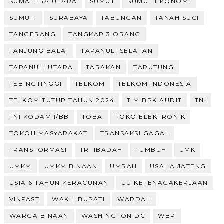
SUMATERA UTARA
SUMUT
SUMUT EKONOMI
SUMUT.
SURABAYA
TABUNGAN
TANAH SUCI
TANGERANG
TANGKAP 3 ORANG
TANJUNG BALAI
TAPANULI SELATAN
TAPANULI UTARA
TARAKAN
TARUTUNG
TEBINGTINGGI
TELKOM
TELKOM INDONESIA
TELKOM TUTUP TAHUN 2024
TIM BPK AUDIT
TNI
TNI KODAM I/BB
TOBA
TOKO ELEKTRONIK
TOKOH MASYARAKAT
TRANSAKSI GAGAL
TRANSFORMASI
TRI IBADAH
TUMBUH
UMK
UMKM
UMKM BINAAN
UMRAH
USAHA JATENG
USIA 6 TAHUN KERACUNAN
UU KETENAGAKERJAAN
VINFAST
WAKIL BUPATI
WARDAH
WARGA BINAAN
WASHINGTON DC
WBP