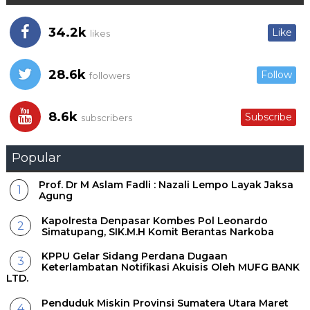
34.2k
Like
likes
28.6k
Follow
followers
8.6k
Subscribe
subscribers
Popular
Prof. Dr M Aslam Fadli : Nazali Lempo Layak Jaksa
Agung
Kapolresta Denpasar Kombes Pol Leonardo
Simatupang, SIK.M.H Komit Berantas Narkoba
KPPU Gelar Sidang Perdana Dugaan
Keterlambatan Notifikasi Akuisis Oleh MUFG BANK
LTD.
Penduduk Miskin Provinsi Sumatera Utara Maret