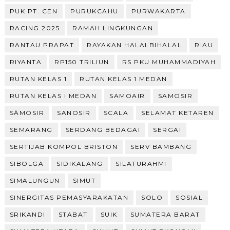
PUK PT. CEN
PURUKCAHU
PURWAKARTA
RACING 2025
RAMAH LINGKUNGAN
RANTAU PRAPAT
RAYAKAN HALALBIHALAL
RIAU
RIYANTA
RP150 TRILIUN
RS PKU MUHAMMADIYAH
RUTAN KELAS 1
RUTAN KELAS 1 MEDAN
RUTAN KELAS I MEDAN
SAMOAIR
SAMOSIR
SÀMOSIR
SANOSIR
SCALA
SELAMAT KETAREN
SEMARANG
SERDANG BEDAGAI
SERGAI
SERTIJAB KOMPOL BRISTON
SERV BAMBANG
SIBOLGA
SIDIKALANG
SILATURAHMI
SIMALUNGUN
SIMUT
SINERGITAS PEMASYARAKATAN
SOLO
SOSIAL
SRIKANDI
STABAT
SUIK
SUMATERA BARAT