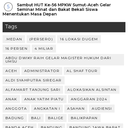
Sambut HUT Ke-56 MPKW Sumut-Aceh Gelar
Seminar Minat dan Bakat Bekali Siswa
Menentukan Masa Depan ‎
Tags
.MEDAN
(PERSERO)
16 LOKASI DUGEM
16 PERSEN
4 MILIAR
ABDU DWIKY RAIH GELAR MAGISTER HUKUM DARI
UMSU
ACEH
ADMINISTRATOR
AL SHAF TOUR
ALDI SYAHPUTRA SIREGAR
ALFAMART TANJUNG SARI
ALOKASIKAN ALSINTAN
ANAK
ANAK YATIM PIATU
ANGGARAN 2024
ANGGOTA
ANGKATAN I
ASAHAN
AUDIENSI
BADUNG
BALI
BALIGE
BALIKPAPAN
BANDA ACEH
BANDUNG
BANDUNG JAWA BARAT