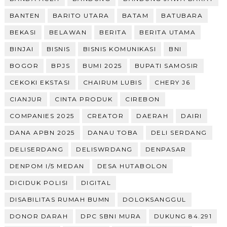
BANTEN
BARITO UTARA
BATAM
BATUBARA
BEKASI
BELAWAN
BERITA
BERITA UTAMA
BINJAI
BISNIS
BISNIS KOMUNIKASI
BNI
BOGOR
BPJS
BUMI 2025
BUPATI SAMOSIR
CEKOKI EKSTASI
CHAIRUM LUBIS
CHERY J6
CIANJUR
CINTA PRODUK
CIREBON
COMPANIES 2025
CREATOR
DAERAH
DAIRI
DANA APBN 2025
DANAU TOBA
DELI SERDANG
DELISERDANG
DELISWRDANG
DENPASAR
DENPOM I/5 MEDAN
DESA HUTABOLON
DICIDUK POLISI
DIGITAL
DISABILITAS RUMAH BUMN
DOLOKSANGGUL
DONOR DARAH
DPC SBNI MURA
DUKUNG 84.291