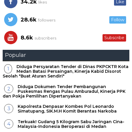
34.2k
Like
likes
28.6k
Follow
followers
8.6k
Subscribe
subscribers
Popular
Diduga Persyaratan Tender di Dinas PKPCKTR Kota
Medan Batasi Persaingan, Kinerja Kabid Disorot
Seolah "Buat Aturan Sendiri"
Diduga Dokumen Tender Pembangunan
Puskesmas Rengas Pulau Amburadul, Kinerja PPK
dan Pokja Pemilihan Dipertanyakan
Kapolresta Denpasar Kombes Pol Leonardo
Simatupang, SIK.M.H Komit Berantas Narkoba
Terkuak! Gudang 5 Kilogram Sabu Jaringan Cina-
Malaysia-Indonesia Beroperasi di Medan