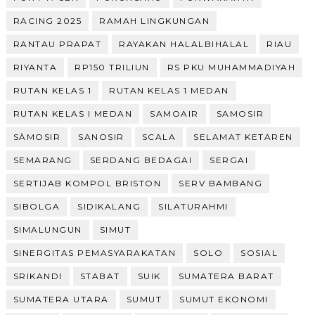
RACING 2025
RAMAH LINGKUNGAN
RANTAU PRAPAT
RAYAKAN HALALBIHALAL
RIAU
RIYANTA
RP150 TRILIUN
RS PKU MUHAMMADIYAH
RUTAN KELAS 1
RUTAN KELAS 1 MEDAN
RUTAN KELAS I MEDAN
SAMOAIR
SAMOSIR
SÀMOSIR
SANOSIR
SCALA
SELAMAT KETAREN
SEMARANG
SERDANG BEDAGAI
SERGAI
SERTIJAB KOMPOL BRISTON
SERV BAMBANG
SIBOLGA
SIDIKALANG
SILATURAHMI
SIMALUNGUN
SIMUT
SINERGITAS PEMASYARAKATAN
SOLO
SOSIAL
SRIKANDI
STABAT
SUIK
SUMATERA BARAT
SUMATERA UTARA
SUMUT
SUMUT EKONOMI