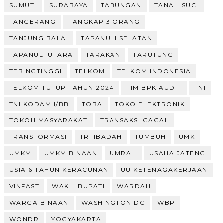
SUMUT.
SURABAYA
TABUNGAN
TANAH SUCI
TANGERANG
TANGKAP 3 ORANG
TANJUNG BALAI
TAPANULI SELATAN
TAPANULI UTARA
TARAKAN
TARUTUNG
TEBINGTINGGI
TELKOM
TELKOM INDONESIA
TELKOM TUTUP TAHUN 2024
TIM BPK AUDIT
TNI
TNI KODAM I/BB
TOBA
TOKO ELEKTRONIK
TOKOH MASYARAKAT
TRANSAKSI GAGAL
TRANSFORMASI
TRI IBADAH
TUMBUH
UMK
UMKM
UMKM BINAAN
UMRAH
USAHA JATENG
USIA 6 TAHUN KERACUNAN
UU KETENAGAKERJAAN
VINFAST
WAKIL BUPATI
WARDAH
WARGA BINAAN
WASHINGTON DC
WBP
WONDR
YOGYAKARTA