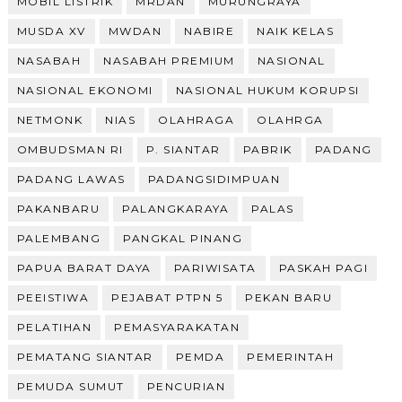
MOBIL LISTRIK
MRDAN
MURUNGRAYA
MUSDA XV
MWDAN
NABIRE
NAIK KELAS
NASABAH
NASABAH PREMIUM
NASIONAL
NASIONAL EKONOMI
NASIONAL HUKUM KORUPSI
NETMONK
NIAS
OLAHRAGA
OLAHRGA
OMBUDSMAN RI
P. SIANTAR
PABRIK
PADANG
PADANG LAWAS
PADANGSIDIMPUAN
PAKANBARU
PALANGKARAYA
PALAS
PALEMBANG
PANGKAL PINANG
PAPUA BARAT DAYA
PARIWISATA
PASKAH PAGI
PEEISTIWA
PEJABAT PTPN 5
PEKAN BARU
PELATIHAN
PEMASYARAKATAN
PEMATANG SIANTAR
PEMDA
PEMERINTAH
PEMUDA SUMUT
PENCURIAN