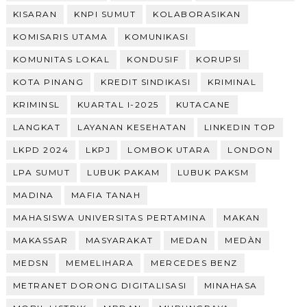
KISARAN
KNPI SUMUT
KOLABORASIKAN
KOMISARIS UTAMA
KOMUNIKASI
KOMUNITAS LOKAL
KONDUSIF
KORUPSI
KOTA PINANG
KREDIT SINDIKASI
KRIMINAL
KRIMINSL
KUARTAL I-2025
KUTACANE
LANGKAT
LAYANAN KESEHATAN
LINKEDIN TOP
LKPD 2024
LKPJ
LOMBOK UTARA
LONDON
LPA SUMUT
LUBUK PAKAM
LUBUK PAKSM
MADINA
MAFIA TANAH
MAHASISWA UNIVERSITAS PERTAMINA
MAKAN
MAKASSAR
MASYARAKAT
MEDAN
MEDÀN
MEDSN
MEMELIHARA
MERCEDES BENZ
METRANET DORONG DIGITALISASI
MINAHASA