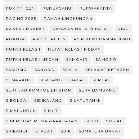
PUK PT. CEN
PURUKCAHU
PURWAKARTA
RACING 2025
RAMAH LINGKUNGAN
RANTAU PRAPAT
RAYAKAN HALALBIHALAL
RIAU
RIYANTA
RP150 TRILIUN
RS PKU MUHAMMADIYAH
RUTAN KELAS 1
RUTAN KELAS 1 MEDAN
RUTAN KELAS I MEDAN
SAMOAIR
SAMOSIR
SÀMOSIR
SANOSIR
SCALA
SELAMAT KETAREN
SEMARANG
SERDANG BEDAGAI
SERGAI
SERTIJAB KOMPOL BRISTON
SERV BAMBANG
SIBOLGA
SIDIKALANG
SILATURAHMI
SIMALUNGUN
SIMUT
SINERGITAS PEMASYARAKATAN
SOLO
SOSIAL
SRIKANDI
STABAT
SUIK
SUMATERA BARAT