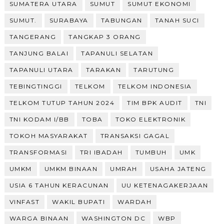
SUMATERA UTARA
SUMUT
SUMUT EKONOMI
SUMUT.
SURABAYA
TABUNGAN
TANAH SUCI
TANGERANG
TANGKAP 3 ORANG
TANJUNG BALAI
TAPANULI SELATAN
TAPANULI UTARA
TARAKAN
TARUTUNG
TEBINGTINGGI
TELKOM
TELKOM INDONESIA
TELKOM TUTUP TAHUN 2024
TIM BPK AUDIT
TNI
TNI KODAM I/BB
TOBA
TOKO ELEKTRONIK
TOKOH MASYARAKAT
TRANSAKSI GAGAL
TRANSFORMASI
TRI IBADAH
TUMBUH
UMK
UMKM
UMKM BINAAN
UMRAH
USAHA JATENG
USIA 6 TAHUN KERACUNAN
UU KETENAGAKERJAAN
VINFAST
WAKIL BUPATI
WARDAH
WARGA BINAAN
WASHINGTON DC
WBP