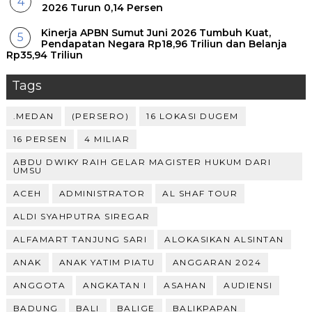
2026 Turun 0,14 Persen
Kinerja APBN Sumut Juni 2026 Tumbuh Kuat,
Pendapatan Negara Rp18,96 Triliun dan Belanja
Rp35,94 Triliun
Tags
.MEDAN
(PERSERO)
16 LOKASI DUGEM
16 PERSEN
4 MILIAR
ABDU DWIKY RAIH GELAR MAGISTER HUKUM DARI
UMSU
ACEH
ADMINISTRATOR
AL SHAF TOUR
ALDI SYAHPUTRA SIREGAR
ALFAMART TANJUNG SARI
ALOKASIKAN ALSINTAN
ANAK
ANAK YATIM PIATU
ANGGARAN 2024
ANGGOTA
ANGKATAN I
ASAHAN
AUDIENSI
BADUNG
BALI
BALIGE
BALIKPAPAN