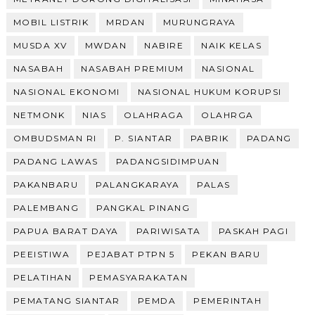
MOBIL LISTRIK
MRDAN
MURUNGRAYA
MUSDA XV
MWDAN
NABIRE
NAIK KELAS
NASABAH
NASABAH PREMIUM
NASIONAL
NASIONAL EKONOMI
NASIONAL HUKUM KORUPSI
NETMONK
NIAS
OLAHRAGA
OLAHRGA
OMBUDSMAN RI
P. SIANTAR
PABRIK
PADANG
PADANG LAWAS
PADANGSIDIMPUAN
PAKANBARU
PALANGKARAYA
PALAS
PALEMBANG
PANGKAL PINANG
PAPUA BARAT DAYA
PARIWISATA
PASKAH PAGI
PEEISTIWA
PEJABAT PTPN 5
PEKAN BARU
PELATIHAN
PEMASYARAKATAN
PEMATANG SIANTAR
PEMDA
PEMERINTAH