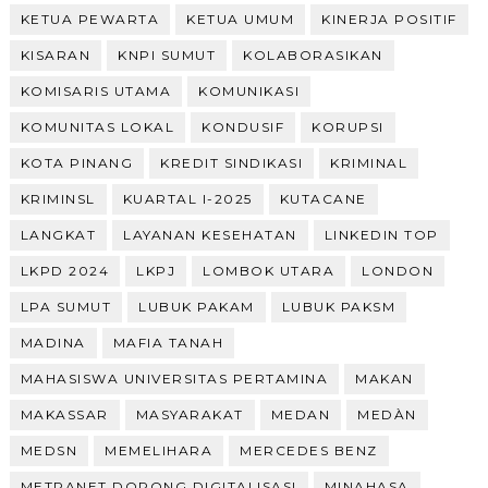
KETUA PEWARTA
KETUA UMUM
KINERJA POSITIF
KISARAN
KNPI SUMUT
KOLABORASIKAN
KOMISARIS UTAMA
KOMUNIKASI
KOMUNITAS LOKAL
KONDUSIF
KORUPSI
KOTA PINANG
KREDIT SINDIKASI
KRIMINAL
KRIMINSL
KUARTAL I-2025
KUTACANE
LANGKAT
LAYANAN KESEHATAN
LINKEDIN TOP
LKPD 2024
LKPJ
LOMBOK UTARA
LONDON
LPA SUMUT
LUBUK PAKAM
LUBUK PAKSM
MADINA
MAFIA TANAH
MAHASISWA UNIVERSITAS PERTAMINA
MAKAN
MAKASSAR
MASYARAKAT
MEDAN
MEDÀN
MEDSN
MEMELIHARA
MERCEDES BENZ
METRANET DORONG DIGITALISASI
MINAHASA