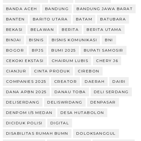
BANDA ACEH
BANDUNG
BANDUNG JAWA BARAT
BANTEN
BARITO UTARA
BATAM
BATUBARA
BEKASI
BELAWAN
BERITA
BERITA UTAMA
BINJAI
BISNIS
BISNIS KOMUNIKASI
BNI
BOGOR
BPJS
BUMI 2025
BUPATI SAMOSIR
CEKOKI EKSTASI
CHAIRUM LUBIS
CHERY J6
CIANJUR
CINTA PRODUK
CIREBON
COMPANIES 2025
CREATOR
DAERAH
DAIRI
DANA APBN 2025
DANAU TOBA
DELI SERDANG
DELISERDANG
DELISWRDANG
DENPASAR
DENPOM I/5 MEDAN
DESA HUTABOLON
DICIDUK POLISI
DIGITAL
DISABILITAS RUMAH BUMN
DOLOKSANGGUL