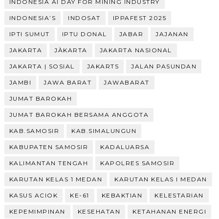
INDONESIA AI DAY FOR MINING INDUSTRY
INDONESIA’S
INDOSAT
IPPAFEST 2025
IPTI SUMUT
IPTU DONAL
JABAR
JAJANAN
JAKARTA
JÀKARTA
JAKARTA NASIONAL
JAKARTA | SOSIAL
JAKARTS
JALAN PASUNDAN
JAMBI
JAWA BARAT
JAWABARAT
JUMAT BAROKAH
JUMAT BAROKAH BERSAMA ANGGOTA
KAB.SAMOSIR
KAB.SIMALUNGUN
KABUPATEN SAMOSIR
KADALUARSA
KALIMANTAN TENGAH
KAPOLRES SAMOSIR
KARUTAN KELAS 1 MEDAN
KARUTAN KELAS I MEDAN
KASUS ACIOK
KE-61
KEBAKTIAN
KELESTARIAN
KEPEMIMPINAN
KESEHATAN
KETAHANAN ENERGI