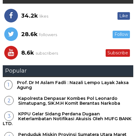
34.2k
Like
likes
28.6k
Follow
followers
8.6k
Subscribe
subscribers
Popular
Prof. Dr M Aslam Fadli : Nazali Lempo Layak Jaksa
Agung
Kapolresta Denpasar Kombes Pol Leonardo
Simatupang, SIK.M.H Komit Berantas Narkoba
KPPU Gelar Sidang Perdana Dugaan
Keterlambatan Notifikasi Akuisis Oleh MUFG BANK
LTD.
Penduduk Miskin Provinsi Sumatera Utara Maret