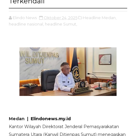
Terkendali
Elindo News
Oktober 24, 2025
Headline Medan,
headline nasional,
headline Sumut,
Medan |
Elindonews.my.id
Kantor Wilayah Direktorat Jenderal Pemasyarakatan
Sumatera Utara (Kanwil Ditjenpas Sumut) menegaskan