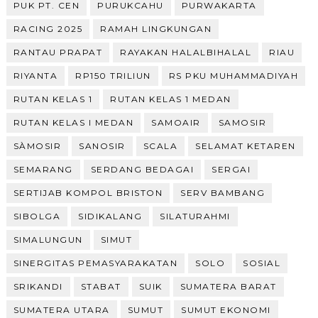
PUK PT. CEN
PURUKCAHU
PURWAKARTA
RACING 2025
RAMAH LINGKUNGAN
RANTAU PRAPAT
RAYAKAN HALALBIHALAL
RIAU
RIYANTA
RP150 TRILIUN
RS PKU MUHAMMADIYAH
RUTAN KELAS 1
RUTAN KELAS 1 MEDAN
RUTAN KELAS I MEDAN
SAMOAIR
SAMOSIR
SÀMOSIR
SANOSIR
SCALA
SELAMAT KETAREN
SEMARANG
SERDANG BEDAGAI
SERGAI
SERTIJAB KOMPOL BRISTON
SERV BAMBANG
SIBOLGA
SIDIKALANG
SILATURAHMI
SIMALUNGUN
SIMUT
SINERGITAS PEMASYARAKATAN
SOLO
SOSIAL
SRIKANDI
STABAT
SUIK
SUMATERA BARAT
SUMATERA UTARA
SUMUT
SUMUT EKONOMI