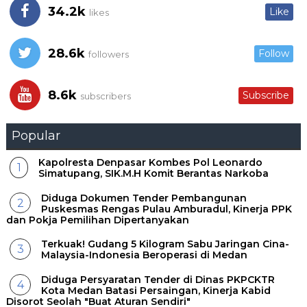
34.2k
Like
likes
28.6k
Follow
followers
8.6k
Subscribe
subscribers
Popular
Kapolresta Denpasar Kombes Pol Leonardo
Simatupang, SIK.M.H Komit Berantas Narkoba
Diduga Dokumen Tender Pembangunan
Puskesmas Rengas Pulau Amburadul, Kinerja PPK
dan Pokja Pemilihan Dipertanyakan
Terkuak! Gudang 5 Kilogram Sabu Jaringan Cina-
Malaysia-Indonesia Beroperasi di Medan
Diduga Persyaratan Tender di Dinas PKPCKTR
Kota Medan Batasi Persaingan, Kinerja Kabid
Disorot Seolah "Buat Aturan Sendiri"