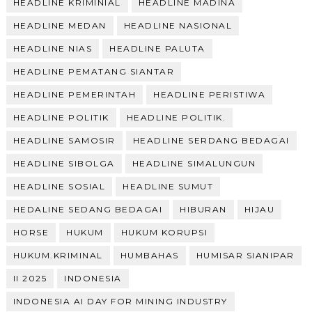
HEADLINE KRIMINIAL
HEADLINE MADINA
HEADLINE MEDAN
HEADLINE NASIONAL
HEADLINE NIAS
HEADLINE PALUTA
HEADLINE PEMATANG SIANTAR
HEADLINE PEMERINTAH
HEADLINE PERISTIWA
HEADLINE POLITIK
HEADLINE POLITIK.
HEADLINE SAMOSIR
HEADLINE SERDANG BEDAGAI
HEADLINE SIBOLGA
HEADLINE SIMALUNGUN
HEADLINE SOSIAL
HEADLINE SUMUT
HEDALINE SEDANG BEDAGAI
HIBURAN
HIJAU
HORSE
HUKUM
HUKUM KORUPSI
HUKUM.KRIMINAL
HUMBAHAS
HUMISAR SIANIPAR
II 2025
INDONESIA
INDONESIA AI DAY FOR MINING INDUSTRY