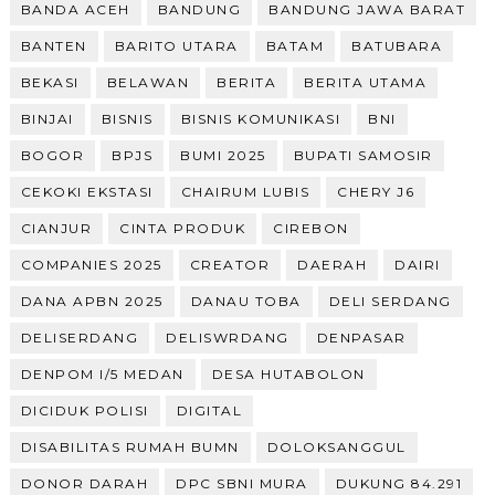
BANDA ACEH
BANDUNG
BANDUNG JAWA BARAT
BANTEN
BARITO UTARA
BATAM
BATUBARA
BEKASI
BELAWAN
BERITA
BERITA UTAMA
BINJAI
BISNIS
BISNIS KOMUNIKASI
BNI
BOGOR
BPJS
BUMI 2025
BUPATI SAMOSIR
CEKOKI EKSTASI
CHAIRUM LUBIS
CHERY J6
CIANJUR
CINTA PRODUK
CIREBON
COMPANIES 2025
CREATOR
DAERAH
DAIRI
DANA APBN 2025
DANAU TOBA
DELI SERDANG
DELISERDANG
DELISWRDANG
DENPASAR
DENPOM I/5 MEDAN
DESA HUTABOLON
DICIDUK POLISI
DIGITAL
DISABILITAS RUMAH BUMN
DOLOKSANGGUL
DONOR DARAH
DPC SBNI MURA
DUKUNG 84.291