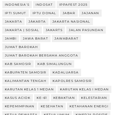
INDONESIA’S
INDOSAT
IPPAFEST 2025
IPTI SUMUT
IPTU DONAL
JABAR
JAJANAN
JAKARTA
JÀKARTA
JAKARTA NASIONAL
JAKARTA | SOSIAL
JAKARTS
JALAN PASUNDAN
JAMBI
JAWA BARAT
JAWABARAT
JUMAT BAROKAH
JUMAT BAROKAH BERSAMA ANGGOTA
KAB.SAMOSIR
KAB.SIMALUNGUN
KABUPATEN SAMOSIR
KADALUARSA
KALIMANTAN TENGAH
KAPOLRES SAMOSIR
KARUTAN KELAS 1 MEDAN
KARUTAN KELAS I MEDAN
KASUS ACIOK
KE-61
KEBAKTIAN
KELESTARIAN
KEPEMIMPINAN
KESEHATAN
KETAHANAN ENERGI
KETUA PEWARTA
KETUA UMUM
KINERJA POSITIF