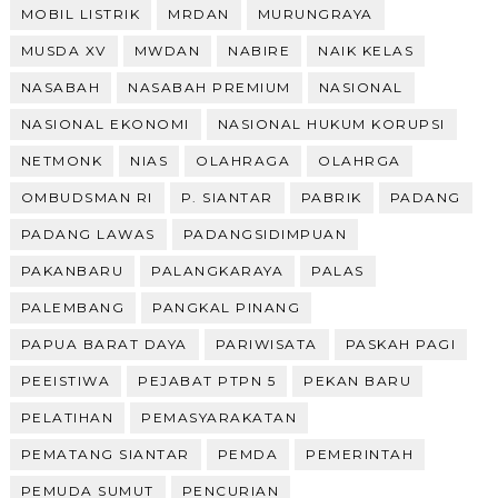
MOBIL LISTRIK
MRDAN
MURUNGRAYA
MUSDA XV
MWDAN
NABIRE
NAIK KELAS
NASABAH
NASABAH PREMIUM
NASIONAL
NASIONAL EKONOMI
NASIONAL HUKUM KORUPSI
NETMONK
NIAS
OLAHRAGA
OLAHRGA
OMBUDSMAN RI
P. SIANTAR
PABRIK
PADANG
PADANG LAWAS
PADANGSIDIMPUAN
PAKANBARU
PALANGKARAYA
PALAS
PALEMBANG
PANGKAL PINANG
PAPUA BARAT DAYA
PARIWISATA
PASKAH PAGI
PEEISTIWA
PEJABAT PTPN 5
PEKAN BARU
PELATIHAN
PEMASYARAKATAN
PEMATANG SIANTAR
PEMDA
PEMERINTAH
PEMUDA SUMUT
PENCURIAN