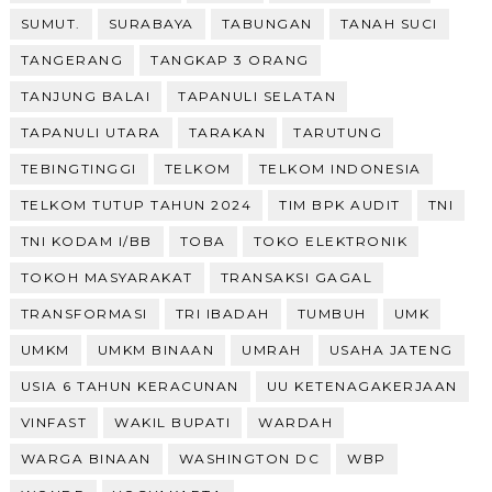
SUMUT.
SURABAYA
TABUNGAN
TANAH SUCI
TANGERANG
TANGKAP 3 ORANG
TANJUNG BALAI
TAPANULI SELATAN
TAPANULI UTARA
TARAKAN
TARUTUNG
TEBINGTINGGI
TELKOM
TELKOM INDONESIA
TELKOM TUTUP TAHUN 2024
TIM BPK AUDIT
TNI
TNI KODAM I/BB
TOBA
TOKO ELEKTRONIK
TOKOH MASYARAKAT
TRANSAKSI GAGAL
TRANSFORMASI
TRI IBADAH
TUMBUH
UMK
UMKM
UMKM BINAAN
UMRAH
USAHA JATENG
USIA 6 TAHUN KERACUNAN
UU KETENAGAKERJAAN
VINFAST
WAKIL BUPATI
WARDAH
WARGA BINAAN
WASHINGTON DC
WBP