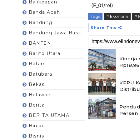
Balikpapan
(E_01/rel)
Banda Aceh
Tags
# Ekonomi
# 
Bandung
Share This
Bandung Jawa Barat
BANTEN
Barito Utara
Kinerja
Batam
Rp18,96 
Batubara
KPPU Ka
Bekasi
Distrib
Belawan
Berita
Pendudu
Persen
BERITA UTAMA
Binjai
Bisnis