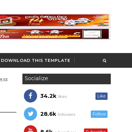
DOWNLOAD THIS TEMPLATE
Socialize
39,53
34.2k
Like
likes
28.6k
Follow
followers