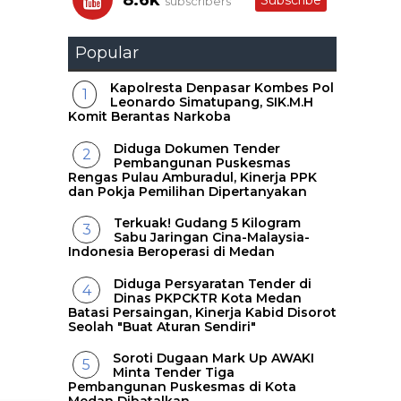
8.6k
Subscribe
subscribers
Popular
Kapolresta Denpasar Kombes Pol
Leonardo Simatupang, SIK.M.H
Komit Berantas Narkoba
Diduga Dokumen Tender
Pembangunan Puskesmas
Rengas Pulau Amburadul, Kinerja PPK
dan Pokja Pemilihan Dipertanyakan
Terkuak! Gudang 5 Kilogram
Sabu Jaringan Cina-Malaysia-
Indonesia Beroperasi di Medan
Diduga Persyaratan Tender di
Dinas PKPCKTR Kota Medan
Batasi Persaingan, Kinerja Kabid Disorot
Seolah "Buat Aturan Sendiri"
Soroti Dugaan Mark Up AWAKI
Minta Tender Tiga
Pembangunan Puskesmas di Kota