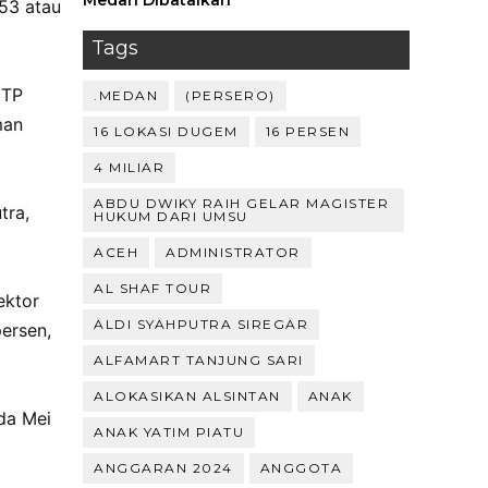
Medan Dibatalkan
53 atau
Tags
NTP
.MEDAN
(PERSERO)
man
16 LOKASI DUGEM
16 PERSEN
4 MILIAR
ABDU DWIKY RAIH GELAR MAGISTER
tra,
HUKUM DARI UMSU
ACEH
ADMINISTRATOR
AL SHAF TOUR
ektor
ALDI SYAHPUTRA SIREGAR
ersen,
ALFAMART TANJUNG SARI
ALOKASIKAN ALSINTAN
ANAK
da Mei
ANAK YATIM PIATU
ANGGARAN 2024
ANGGOTA