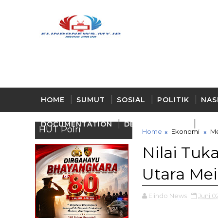
HOME
SUMUT
SOSIAL
POLITIK
NAS
DOCUMENTATION
DELI - SERDANG
BUD
HUT Polri
Home
Ekonomi
M
Nilai Tuk
Utara Mei
Elindo News
Juni 0