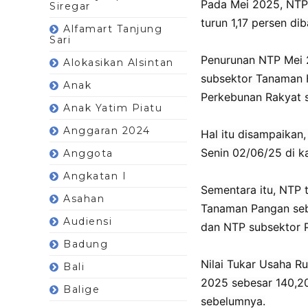
Pada Mei 2025, NTP 
Siregar
turun 1,17 persen di
Alfamart Tanjung
Sari
Penurunan NTP Mei 
Alokasikan Alsintan
subsektor Tanaman 
Anak
Perkebunan Rakyat s
Anak Yatim Piatu
Anggaran 2024
Hal itu disampaikan,
Senin 02/06/25 di k
Anggota
Angkatan I
Sementara itu, NTP 
Asahan
Tanaman Pangan sebe
Audiensi
dan NTP subsektor P
Badung
Nilai Tukar Usaha R
Bali
2025 sebesar 140,20
Balige
sebelumnya.