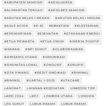
KABUPATEN SAMOSIR
KADALUARSA
KALIMANTAN TENGAH
KAPOLRES SAMOSIR
KARUTAN KELAS 1 MEDAN
KARUTAN KELAS I MEDAN
KASUS ACIOK
KE-61
KEBAKTIAN
KELESTARIAN
KEPEMIMPINAN
KESEHATAN
KETAHANAN ENERGI
KETUA PEWARTA
KETUA UMUM
KINERJA POSITIF
KISARAN
KNPI SUMUT
KOLABORASIKAN
KOMISARIS UTAMA
KOMUNIKASI
KOMUNITAS LOKAL
KONDUSIF
KORUPSI
KOTA PINANG
KREDIT SINDIKASI
KRIMINAL
KRIMINSL
KUARTAL I-2025
KUTACANE
LANGKAT
LAYANAN KESEHATAN
LINKEDIN TOP
LKPD 2024
LKPJ
LOMBOK UTARA
LONDON
LPA SUMUT
LUBUK PAKAM
LUBUK PAKSM