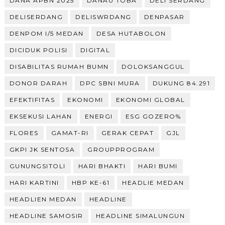
DANA APBN 2025
DANAU TOBA
DELI SERDANG
DELISERDANG
DELISWRDANG
DENPASAR
DENPOM I/5 MEDAN
DESA HUTABOLON
DICIDUK POLISI
DIGITAL
DISABILITAS RUMAH BUMN
DOLOKSANGGUL
DONOR DARAH
DPC SBNI MURA
DUKUNG 84.291
EFEKTIFITAS
EKONOMI
EKONOMI GLOBAL
EKSEKUSI LAHAN
ENERGI
ESG GOZERO%
FLORES
GAMAT-RI
GERAK CEPAT
GJL
GKPI JK SENTOSA
GROUPPROGRAM
GUNUNGSITOLI
HARI BHAKTI
HARI BUMI
HARI KARTINI
HBP KE-61
HEADLIE MEDAN
HEADLIEN MEDAN
HEADLINE
HEADLINE SAMOSIR
HEADLINE SIMALUNGUN