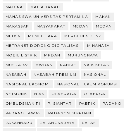
MADINA
MAFIA TANAH
MAHASISWA UNIVERSITAS PERTAMINA
MAKAN
MAKASSAR
MASYARAKAT
MEDAN
MEDÀN
MEDSN
MEMELIHARA
MERCEDES BENZ
METRANET DORONG DIGITALISASI
MINAHASA
MOBIL LISTRIK
MRDAN
MURUNGRAYA
MUSDA XV
MWDAN
NABIRE
NAIK KELAS
NASABAH
NASABAH PREMIUM
NASIONAL
NASIONAL EKONOMI
NASIONAL HUKUM KORUPSI
NETMONK
NIAS
OLAHRAGA
OLAHRGA
OMBUDSMAN RI
P. SIANTAR
PABRIK
PADANG
PADANG LAWAS
PADANGSIDIMPUAN
PAKANBARU
PALANGKARAYA
PALAS