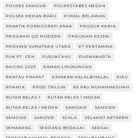
POLRES SAMOSIR
POLRESTABES MEDAN
POLSEK MEDAN BARU
POMAL BELAWAN
PRAKTIK PORNOGRAFI ANAK
PRODUK KARYA
PROGRAM GO MODERN
PROGRAM REJEKI
PROVINSI SUMATERA UTARA
PT PERTAMINA
PUK PT. CEN
PURUKCAHU
PURWAKARTA
RACING 2025
RAMAH LINGKUNGAN
RANTAU PRAPAT
RAYAKAN HALALBIHALAL
RIAU
RIYANTA
RP150 TRILIUN
RS PKU MUHAMMADIYAH
RUTAN KELAS 1
RUTAN KELAS 1 MEDAN
RUTAN KELAS I MEDAN
SAMOAIR
SAMOSIR
SÀMOSIR
SANOSIR
SCALA
SELAMAT KETAREN
SEMARANG
SERDANG BEDAGAI
SERGAI
SERTIJAB KOMPOL BRISTON
SERV BAMBANG