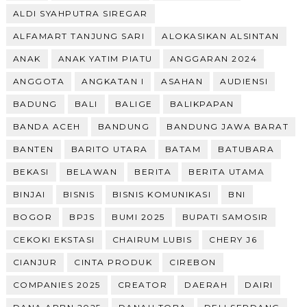
ALDI SYAHPUTRA SIREGAR
ALFAMART TANJUNG SARI
ALOKASIKAN ALSINTAN
ANAK
ANAK YATIM PIATU
ANGGARAN 2024
ANGGOTA
ANGKATAN I
ASAHAN
AUDIENSI
BADUNG
BALI
BALIGE
BALIKPAPAN
BANDA ACEH
BANDUNG
BANDUNG JAWA BARAT
BANTEN
BARITO UTARA
BATAM
BATUBARA
BEKASI
BELAWAN
BERITA
BERITA UTAMA
BINJAI
BISNIS
BISNIS KOMUNIKASI
BNI
BOGOR
BPJS
BUMI 2025
BUPATI SAMOSIR
CEKOKI EKSTASI
CHAIRUM LUBIS
CHERY J6
CIANJUR
CINTA PRODUK
CIREBON
COMPANIES 2025
CREATOR
DAERAH
DAIRI