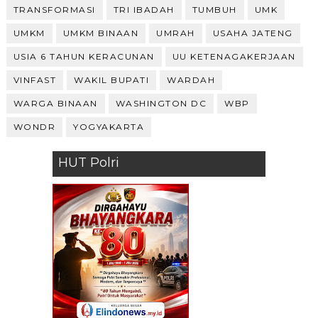
TRANSFORMASI
TRI IBADAH
TUMBUH
UMK
UMKM
UMKM BINAAN
UMRAH
USAHA JATENG
USIA 6 TAHUN KERACUNAN
UU KETENAGAKERJAAN
VINFAST
WAKIL BUPATI
WARDAH
WARGA BINAAN
WASHINGTON DC
WBP
WONDR
YOGYAKARTA
HUT Polri