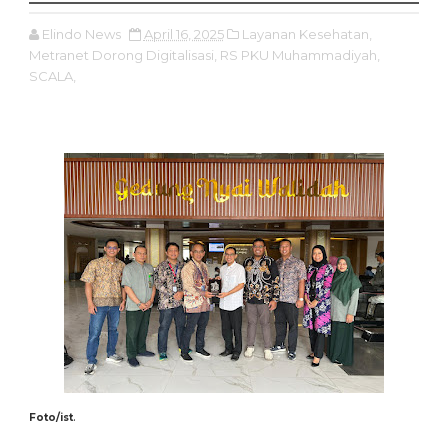
Elindo News
April 16, 2025
Layanan Kesehatan,
Metranet Dorong Digitalisasi,
RS PKU Muhammadiyah,
SCALA,
.
Foto/ist