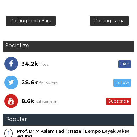
Posting Lebih Baru
Posting Lama
Socialize
34.2k
Like
likes
28.6k
Follow
followers
8.6k
Subscribe
subscribers
Popular
Prof. Dr M Aslam Fadli : Nazali Lempo Layak Jaksa
Agung