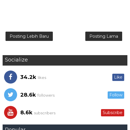
Posting Lebih Baru
Posting Lama
Socialize
34.2k
Like
likes
28.6k
Follow
followers
8.6k
Subscribe
subscribers
Popular