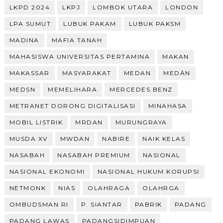
LKPD 2024
LKPJ
LOMBOK UTARA
LONDON
LPA SUMUT
LUBUK PAKAM
LUBUK PAKSM
MADINA
MAFIA TANAH
MAHASISWA UNIVERSITAS PERTAMINA
MAKAN
MAKASSAR
MASYARAKAT
MEDAN
MEDÀN
MEDSN
MEMELIHARA
MERCEDES BENZ
METRANET DORONG DIGITALISASI
MINAHASA
MOBIL LISTRIK
MRDAN
MURUNGRAYA
MUSDA XV
MWDAN
NABIRE
NAIK KELAS
NASABAH
NASABAH PREMIUM
NASIONAL
NASIONAL EKONOMI
NASIONAL HUKUM KORUPSI
NETMONK
NIAS
OLAHRAGA
OLAHRGA
OMBUDSMAN RI
P. SIANTAR
PABRIK
PADANG
PADANG LAWAS
PADANGSIDIMPUAN