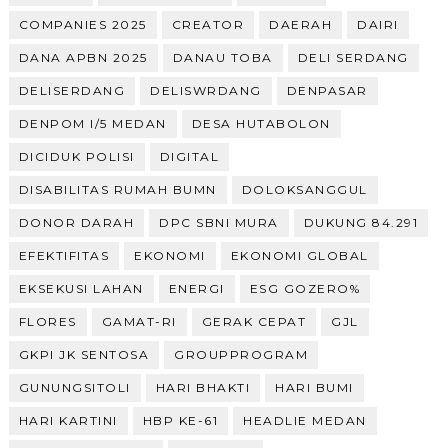
COMPANIES 2025
CREATOR
DAERAH
DAIRI
DANA APBN 2025
DANAU TOBA
DELI SERDANG
DELISERDANG
DELISWRDANG
DENPASAR
DENPOM I/5 MEDAN
DESA HUTABOLON
DICIDUK POLISI
DIGITAL
DISABILITAS RUMAH BUMN
DOLOKSANGGUL
DONOR DARAH
DPC SBNI MURA
DUKUNG 84.291
EFEKTIFITAS
EKONOMI
EKONOMI GLOBAL
EKSEKUSI LAHAN
ENERGI
ESG GOZERO%
FLORES
GAMAT-RI
GERAK CEPAT
GJL
GKPI JK SENTOSA
GROUPPROGRAM
GUNUNGSITOLI
HARI BHAKTI
HARI BUMI
HARI KARTINI
HBP KE-61
HEADLIE MEDAN