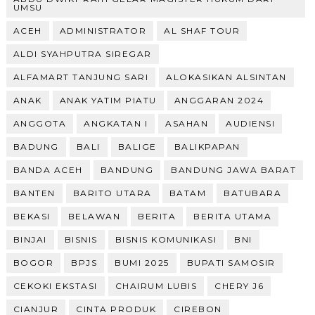
UMSU
ACEH
ADMINISTRATOR
AL SHAF TOUR
ALDI SYAHPUTRA SIREGAR
ALFAMART TANJUNG SARI
ALOKASIKAN ALSINTAN
ANAK
ANAK YATIM PIATU
ANGGARAN 2024
ANGGOTA
ANGKATAN I
ASAHAN
AUDIENSI
BADUNG
BALI
BALIGE
BALIKPAPAN
BANDA ACEH
BANDUNG
BANDUNG JAWA BARAT
BANTEN
BARITO UTARA
BATAM
BATUBARA
BEKASI
BELAWAN
BERITA
BERITA UTAMA
BINJAI
BISNIS
BISNIS KOMUNIKASI
BNI
BOGOR
BPJS
BUMI 2025
BUPATI SAMOSIR
CEKOKI EKSTASI
CHAIRUM LUBIS
CHERY J6
CIANJUR
CINTA PRODUK
CIREBON