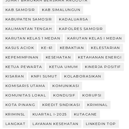
JUMAT BAROKAH BERSAMA ANGGOTA
KAB.SAMOSIR
KAB.SIMALUNGUN
KABUPATEN SAMOSIR
KADALUARSA
KALIMANTAN TENGAH
KAPOLRES SAMOSIR
KARUTAN KELAS 1 MEDAN
KARUTAN KELAS I MEDAN
KASUS ACIOK
KE-61
KEBAKTIAN
KELESTARIAN
KEPEMIMPINAN
KESEHATAN
KETAHANAN ENERGI
KETUA PEWARTA
KETUA UMUM
KINERJA POSITIF
KISARAN
KNPI SUMUT
KOLABORASIKAN
KOMISARIS UTAMA
KOMUNIKASI
KOMUNITAS LOKAL
KONDUSIF
KORUPSI
KOTA PINANG
KREDIT SINDIKASI
KRIMINAL
KRIMINSL
KUARTAL I-2025
KUTACANE
LANGKAT
LAYANAN KESEHATAN
LINKEDIN TOP