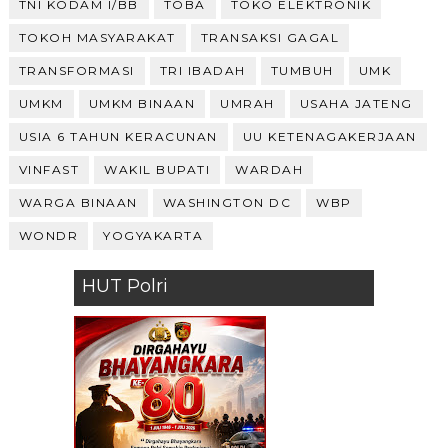
TNI KODAM I/BB
TOBA
TOKO ELEKTRONIK
TOKOH MASYARAKAT
TRANSAKSI GAGAL
TRANSFORMASI
TRI IBADAH
TUMBUH
UMK
UMKM
UMKM BINAAN
UMRAH
USAHA JATENG
USIA 6 TAHUN KERACUNAN
UU KETENAGAKERJAAN
VINFAST
WAKIL BUPATI
WARDAH
WARGA BINAAN
WASHINGTON DC
WBP
WONDR
YOGYAKARTA
HUT Polri