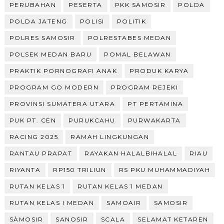
PERUBAHAN
PESERTA
PKK SAMOSIR
POLDA
POLDA JATENG
POLISI
POLITIK
POLRES SAMOSIR
POLRESTABES MEDAN
POLSEK MEDAN BARU
POMAL BELAWAN
PRAKTIK PORNOGRAFI ANAK
PRODUK KARYA
PROGRAM GO MODERN
PROGRAM REJEKI
PROVINSI SUMATERA UTARA
PT PERTAMINA
PUK PT. CEN
PURUKCAHU
PURWAKARTA
RACING 2025
RAMAH LINGKUNGAN
RANTAU PRAPAT
RAYAKAN HALALBIHALAL
RIAU
RIYANTA
RP150 TRILIUN
RS PKU MUHAMMADIYAH
RUTAN KELAS 1
RUTAN KELAS 1 MEDAN
RUTAN KELAS I MEDAN
SAMOAIR
SAMOSIR
SÀMOSIR
SANOSIR
SCALA
SELAMAT KETAREN