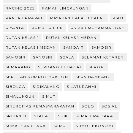
RACING 2025
RAMAH LINGKUNGAN
RANTAU PRAPAT
RAYAKAN HALALBIHALAL
RIAU
RIYANTA
RP150 TRILIUN
RS PKU MUHAMMADIYAH
RUTAN KELAS 1
RUTAN KELAS 1 MEDAN
RUTAN KELAS I MEDAN
SAMOAIR
SAMOSIR
SÀMOSIR
SANOSIR
SCALA
SELAMAT KETAREN
SEMARANG
SERDANG BEDAGAI
SERGAI
SERTIJAB KOMPOL BRISTON
SERV BAMBANG
SIBOLGA
SIDIKALANG
SILATURAHMI
SIMALUNGUN
SIMUT
SINERGITAS PEMASYARAKATAN
SOLO
SOSIAL
SRIKANDI
STABAT
SUIK
SUMATERA BARAT
SUMATERA UTARA
SUMUT
SUMUT EKONOMI