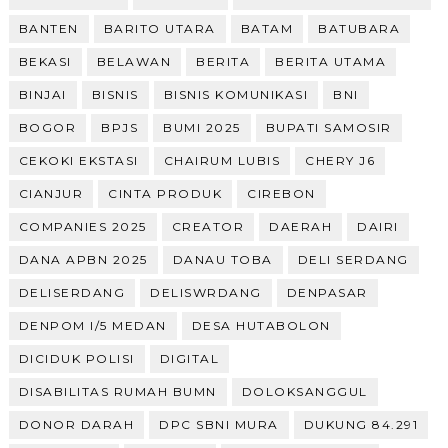
BANTEN
BARITO UTARA
BATAM
BATUBARA
BEKASI
BELAWAN
BERITA
BERITA UTAMA
BINJAI
BISNIS
BISNIS KOMUNIKASI
BNI
BOGOR
BPJS
BUMI 2025
BUPATI SAMOSIR
CEKOKI EKSTASI
CHAIRUM LUBIS
CHERY J6
CIANJUR
CINTA PRODUK
CIREBON
COMPANIES 2025
CREATOR
DAERAH
DAIRI
DANA APBN 2025
DANAU TOBA
DELI SERDANG
DELISERDANG
DELISWRDANG
DENPASAR
DENPOM I/5 MEDAN
DESA HUTABOLON
DICIDUK POLISI
DIGITAL
DISABILITAS RUMAH BUMN
DOLOKSANGGUL
DONOR DARAH
DPC SBNI MURA
DUKUNG 84.291