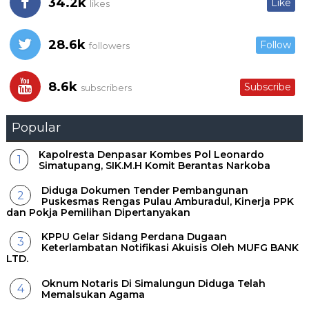
34.2k
Like
likes
28.6k
Follow
followers
8.6k
Subscribe
subscribers
Popular
Kapolresta Denpasar Kombes Pol Leonardo
Simatupang, SIK.M.H Komit Berantas Narkoba
Diduga Dokumen Tender Pembangunan
Puskesmas Rengas Pulau Amburadul, Kinerja PPK
dan Pokja Pemilihan Dipertanyakan
KPPU Gelar Sidang Perdana Dugaan
Keterlambatan Notifikasi Akuisis Oleh MUFG BANK
LTD.
Oknum Notaris Di Simalungun Diduga Telah
Memalsukan Agama