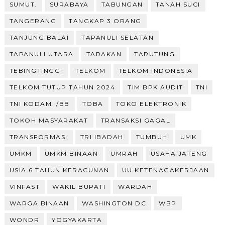
SUMUT.
SURABAYA
TABUNGAN
TANAH SUCI
TANGERANG
TANGKAP 3 ORANG
TANJUNG BALAI
TAPANULI SELATAN
TAPANULI UTARA
TARAKAN
TARUTUNG
TEBINGTINGGI
TELKOM
TELKOM INDONESIA
TELKOM TUTUP TAHUN 2024
TIM BPK AUDIT
TNI
TNI KODAM I/BB
TOBA
TOKO ELEKTRONIK
TOKOH MASYARAKAT
TRANSAKSI GAGAL
TRANSFORMASI
TRI IBADAH
TUMBUH
UMK
UMKM
UMKM BINAAN
UMRAH
USAHA JATENG
USIA 6 TAHUN KERACUNAN
UU KETENAGAKERJAAN
VINFAST
WAKIL BUPATI
WARDAH
WARGA BINAAN
WASHINGTON DC
WBP
WONDR
YOGYAKARTA