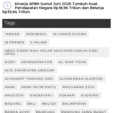
Kinerja APBN Sumut Juni 2026 Tumbuh Kuat,
Pendapatan Negara Rp18,96 Triliun dan Belanja
Rp35,94 Triliun
Tags
.MEDAN
(PERSERO)
16 LOKASI DUGEM
16 PERSEN
4 MILIAR
ABDU DWIKY RAIH GELAR MAGISTER HUKUM DARI
UMSU
ACEH
ADMINISTRATOR
AL SHAF TOUR
ALDI SYAHPUTRA SIREGAR
ALFAMART TANJUNG SARI
ALOKASIKAN ALSINTAN
ANAK
ANAK YATIM PIATU
ANGGARAN 2024
ANGGOTA
ANGKATAN I
ASAHAN
AUDIENSI
BADUNG
BALI
BALIGE
BALIKPAPAN
BANDA ACEH
BANDUNG
BANDUNG JAWA BARAT