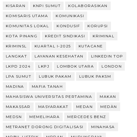
KISARAN
KNPI SUMUT
KOLABORASIKAN
KOMISARIS UTAMA
KOMUNIKASI
KOMUNITAS LOKAL
KONDUSIF
KORUPSI
KOTA PINANG
KREDIT SINDIKASI
KRIMINAL
KRIMINSL
KUARTAL I-2025
KUTACANE
LANGKAT
LAYANAN KESEHATAN
LINKEDIN TOP
LKPD 2024
LKPJ
LOMBOK UTARA
LONDON
LPA SUMUT
LUBUK PAKAM
LUBUK PAKSM
MADINA
MAFIA TANAH
MAHASISWA UNIVERSITAS PERTAMINA
MAKAN
MAKASSAR
MASYARAKAT
MEDAN
MEDÀN
MEDSN
MEMELIHARA
MERCEDES BENZ
METRANET DORONG DIGITALISASI
MINAHASA
MOBIL LISTRIK
MRDAN
MURUNGRAYA