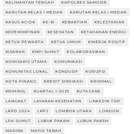
KALIMANTAN TENGAH
KAPOLRES SAMOSIR
KARUTAN KELAS 1 MEDAN
KARUTAN KELAS I MEDAN
KASUS ACIOK
KE-61
KEBAKTIAN
KELESTARIAN
KEPEMIMPINAN
KESEHATAN
KETAHANAN ENERGI
KETUA PEWARTA
KETUA UMUM
KINERJA POSITIF
KISARAN
KNPI SUMUT
KOLABORASIKAN
KOMISARIS UTAMA
KOMUNIKASI
KOMUNITAS LOKAL
KONDUSIF
KORUPSI
KOTA PINANG
KREDIT SINDIKASI
KRIMINAL
KRIMINSL
KUARTAL I-2025
KUTACANE
LANGKAT
LAYANAN KESEHATAN
LINKEDIN TOP
LKPD 2024
LKPJ
LOMBOK UTARA
LONDON
LPA SUMUT
LUBUK PAKAM
LUBUK PAKSM
MADINA
MAFIA TANAH