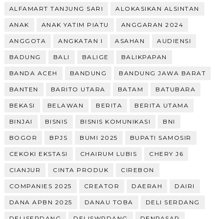
ALFAMART TANJUNG SARI
ALOKASIKAN ALSINTAN
ANAK
ANAK YATIM PIATU
ANGGARAN 2024
ANGGOTA
ANGKATAN I
ASAHAN
AUDIENSI
BADUNG
BALI
BALIGE
BALIKPAPAN
BANDA ACEH
BANDUNG
BANDUNG JAWA BARAT
BANTEN
BARITO UTARA
BATAM
BATUBARA
BEKASI
BELAWAN
BERITA
BERITA UTAMA
BINJAI
BISNIS
BISNIS KOMUNIKASI
BNI
BOGOR
BPJS
BUMI 2025
BUPATI SAMOSIR
CEKOKI EKSTASI
CHAIRUM LUBIS
CHERY J6
CIANJUR
CINTA PRODUK
CIREBON
COMPANIES 2025
CREATOR
DAERAH
DAIRI
DANA APBN 2025
DANAU TOBA
DELI SERDANG
DELISERDANG
DELISWRDANG
DENPASAR