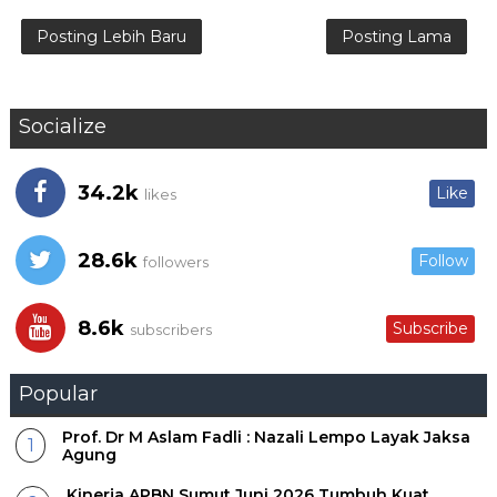
Posting Lebih Baru
Posting Lama
Socialize
34.2k
Like
likes
28.6k
Follow
followers
8.6k
Subscribe
subscribers
Popular
Prof. Dr M Aslam Fadli : Nazali Lempo Layak Jaksa
Agung
Kinerja APBN Sumut Juni 2026 Tumbuh Kuat,