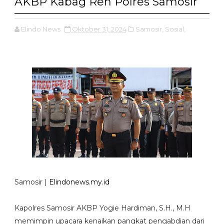
AKBP Kabag Ren Polres Samosir
Elindo News
Oktober 31, 2024
Samosir,
Sosial,
Samosir |
Elindonews.my.id
Kapolres Samosir AKBP Yogie Hardiman, S.H., M.H
memimpin upacara kenaikan pangkat pengabdian dari