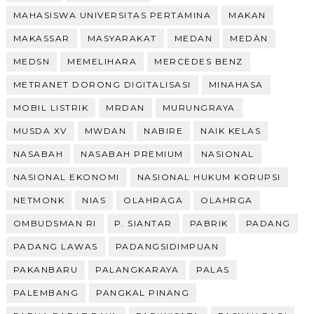
MAHASISWA UNIVERSITAS PERTAMINA
MAKAN
MAKASSAR
MASYARAKAT
MEDAN
MEDÀN
MEDSN
MEMELIHARA
MERCEDES BENZ
METRANET DORONG DIGITALISASI
MINAHASA
MOBIL LISTRIK
MRDAN
MURUNGRAYA
MUSDA XV
MWDAN
NABIRE
NAIK KELAS
NASABAH
NASABAH PREMIUM
NASIONAL
NASIONAL EKONOMI
NASIONAL HUKUM KORUPSI
NETMONK
NIAS
OLAHRAGA
OLAHRGA
OMBUDSMAN RI
P. SIANTAR
PABRIK
PADANG
PADANG LAWAS
PADANGSIDIMPUAN
PAKANBARU
PALANGKARAYA
PALAS
PALEMBANG
PANGKAL PINANG