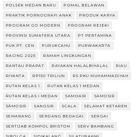
POLSEK MEDAN BARU
POMAL BELAWAN
PRAKTIK PORNOGRAFI ANAK
PRODUK KARYA
PROGRAM GO MODERN
PROGRAM REJEKI
PROVINSI SUMATERA UTARA
PT PERTAMINA
PUK PT. CEN
PURUKCAHU
PURWAKARTA
RACING 2025
RAMAH LINGKUNGAN
RANTAU PRAPAT
RAYAKAN HALALBIHALAL
RIAU
RIYANTA
RP150 TRILIUN
RS PKU MUHAMMADIYAH
RUTAN KELAS 1
RUTAN KELAS 1 MEDAN
RUTAN KELAS I MEDAN
SAMOAIR
SAMOSIR
SÀMOSIR
SANOSIR
SCALA
SELAMAT KETAREN
SEMARANG
SERDANG BEDAGAI
SERGAI
SERTIJAB KOMPOL BRISTON
SERV BAMBANG
SIBOLGA
SIDIKALANG
SILATURAHMI