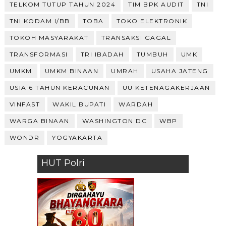
TELKOM TUTUP TAHUN 2024
TIM BPK AUDIT
TNI
TNI KODAM I/BB
TOBA
TOKO ELEKTRONIK
TOKOH MASYARAKAT
TRANSAKSI GAGAL
TRANSFORMASI
TRI IBADAH
TUMBUH
UMK
UMKM
UMKM BINAAN
UMRAH
USAHA JATENG
USIA 6 TAHUN KERACUNAN
UU KETENAGAKERJAAN
VINFAST
WAKIL BUPATI
WARDAH
WARGA BINAAN
WASHINGTON DC
WBP
WONDR
YOGYAKARTA
HUT Polri