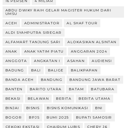
16 PERSEN
4 MILIAR
ABDU DWIKY RAIH GELAR MAGISTER HUKUM DARI
UMSU
ACEH
ADMINISTRATOR
AL SHAF TOUR
ALDI SYAHPUTRA SIREGAR
ALFAMART TANJUNG SARI
ALOKASIKAN ALSINTAN
ANAK
ANAK YATIM PIATU
ANGGARAN 2024
ANGGOTA
ANGKATAN I
ASAHAN
AUDIENSI
BADUNG
BALI
BALIGE
BALIKPAPAN
BANDA ACEH
BANDUNG
BANDUNG JAWA BARAT
BANTEN
BARITO UTARA
BATAM
BATUBARA
BEKASI
BELAWAN
BERITA
BERITA UTAMA
BINJAI
BISNIS
BISNIS KOMUNIKASI
BNI
BOGOR
BPJS
BUMI 2025
BUPATI SAMOSIR
CEKOKI EKSTASI
CHAIRUM LUBIS
CHERY J6