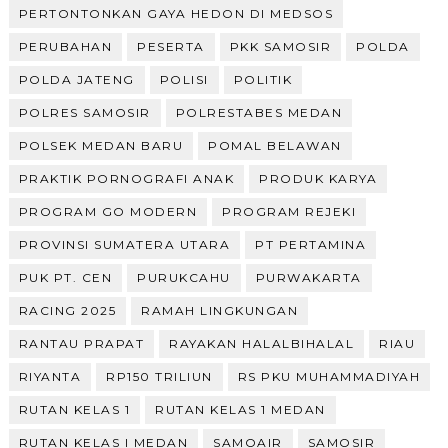
PERTONTONKAN GAYA HEDON DI MEDSOS
PERUBAHAN
PESERTA
PKK SAMOSIR
POLDA
POLDA JATENG
POLISI
POLITIK
POLRES SAMOSIR
POLRESTABES MEDAN
POLSEK MEDAN BARU
POMAL BELAWAN
PRAKTIK PORNOGRAFI ANAK
PRODUK KARYA
PROGRAM GO MODERN
PROGRAM REJEKI
PROVINSI SUMATERA UTARA
PT PERTAMINA
PUK PT. CEN
PURUKCAHU
PURWAKARTA
RACING 2025
RAMAH LINGKUNGAN
RANTAU PRAPAT
RAYAKAN HALALBIHALAL
RIAU
RIYANTA
RP150 TRILIUN
RS PKU MUHAMMADIYAH
RUTAN KELAS 1
RUTAN KELAS 1 MEDAN
RUTAN KELAS I MEDAN
SAMOAIR
SAMOSIR