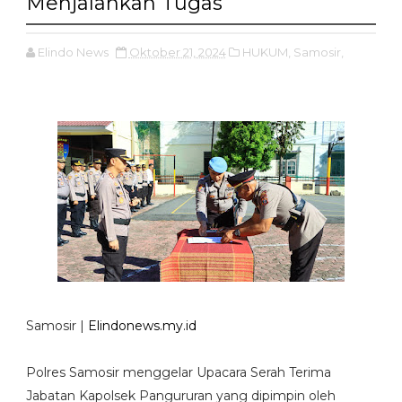
Menjalankan Tugas
Elindo News
Oktober 21, 2024
HUKUM,
Samosir,
Samosir |
Elindonews.my.id
Polres Samosir menggelar Upacara Serah Terima
Jabatan Kapolsek Pangururan yang dipimpin oleh