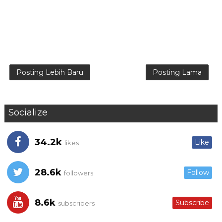
Posting Lebih Baru
Posting Lama
Socialize
34.2k
Like
likes
28.6k
Follow
followers
8.6k
Subscribe
subscribers