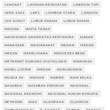
LANGKAT
LAYANAN KESEHATAN
LINKEDIN TOP
LKPD 2024
LKPJ
LOMBOK UTARA
LONDON
LPA SUMUT
LUBUK PAKAM
LUBUK PAKSM
MADINA
MAFIA TANAH
MAHASISWA UNIVERSITAS PERTAMINA
MAKAN
MAKASSAR
MASYARAKAT
MEDAN
MEDÀN
MEDSN
MEMELIHARA
MERCEDES BENZ
METRANET DORONG DIGITALISASI
MINAHASA
MOBIL LISTRIK
MRDAN
MURUNGRAYA
MUSDA XV
MWDAN
NABIRE
NAIK KELAS
NASABAH
NASABAH PREMIUM
NASIONAL
NASIONAL EKONOMI
NASIONAL HUKUM KORUPSI
NETMONK
NIAS
OLAHRAGA
OLAHRGA
OMBUDSMAN RI
P. SIANTAR
PABRIK
PADANG