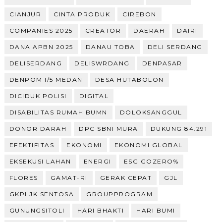
CIANJUR
CINTA PRODUK
CIREBON
COMPANIES 2025
CREATOR
DAERAH
DAIRI
DANA APBN 2025
DANAU TOBA
DELI SERDANG
DELISERDANG
DELISWRDANG
DENPASAR
DENPOM I/5 MEDAN
DESA HUTABOLON
DICIDUK POLISI
DIGITAL
DISABILITAS RUMAH BUMN
DOLOKSANGGUL
DONOR DARAH
DPC SBNI MURA
DUKUNG 84.291
EFEKTIFITAS
EKONOMI
EKONOMI GLOBAL
EKSEKUSI LAHAN
ENERGI
ESG GOZERO%
FLORES
GAMAT-RI
GERAK CEPAT
GJL
GKPI JK SENTOSA
GROUPPROGRAM
GUNUNGSITOLI
HARI BHAKTI
HARI BUMI