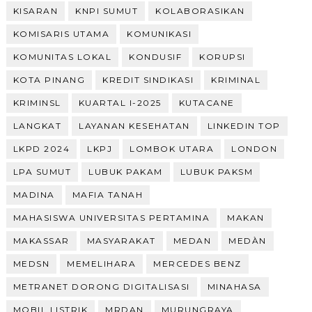
KISARAN
KNPI SUMUT
KOLABORASIKAN
KOMISARIS UTAMA
KOMUNIKASI
KOMUNITAS LOKAL
KONDUSIF
KORUPSI
KOTA PINANG
KREDIT SINDIKASI
KRIMINAL
KRIMINSL
KUARTAL I-2025
KUTACANE
LANGKAT
LAYANAN KESEHATAN
LINKEDIN TOP
LKPD 2024
LKPJ
LOMBOK UTARA
LONDON
LPA SUMUT
LUBUK PAKAM
LUBUK PAKSM
MADINA
MAFIA TANAH
MAHASISWA UNIVERSITAS PERTAMINA
MAKAN
MAKASSAR
MASYARAKAT
MEDAN
MEDÀN
MEDSN
MEMELIHARA
MERCEDES BENZ
METRANET DORONG DIGITALISASI
MINAHASA
MOBIL LISTRIK
MRDAN
MURUNGRAYA