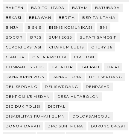
BANTEN
BARITO UTARA
BATAM
BATUBARA
BEKASI
BELAWAN
BERITA
BERITA UTAMA
BINJAI
BISNIS
BISNIS KOMUNIKASI
BNI
BOGOR
BPJS
BUMI 2025
BUPATI SAMOSIR
CEKOKI EKSTASI
CHAIRUM LUBIS
CHERY J6
CIANJUR
CINTA PRODUK
CIREBON
COMPANIES 2025
CREATOR
DAERAH
DAIRI
DANA APBN 2025
DANAU TOBA
DELI SERDANG
DELISERDANG
DELISWRDANG
DENPASAR
DENPOM I/5 MEDAN
DESA HUTABOLON
DICIDUK POLISI
DIGITAL
DISABILITAS RUMAH BUMN
DOLOKSANGGUL
DONOR DARAH
DPC SBNI MURA
DUKUNG 84.291