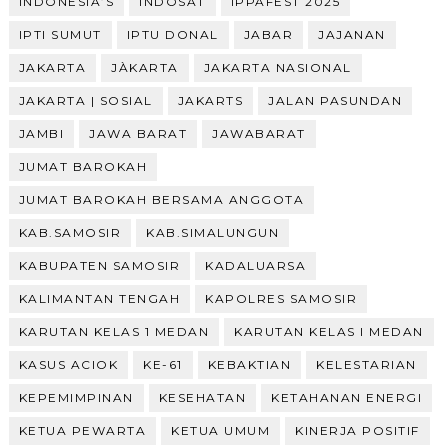
INDONESIA’S
INDOSAT
IPPAFEST 2025
IPTI SUMUT
IPTU DONAL
JABAR
JAJANAN
JAKARTA
JÀKARTA
JAKARTA NASIONAL
JAKARTA | SOSIAL
JAKARTS
JALAN PASUNDAN
JAMBI
JAWA BARAT
JAWABARAT
JUMAT BAROKAH
JUMAT BAROKAH BERSAMA ANGGOTA
KAB.SAMOSIR
KAB.SIMALUNGUN
KABUPATEN SAMOSIR
KADALUARSA
KALIMANTAN TENGAH
KAPOLRES SAMOSIR
KARUTAN KELAS 1 MEDAN
KARUTAN KELAS I MEDAN
KASUS ACIOK
KE-61
KEBAKTIAN
KELESTARIAN
KEPEMIMPINAN
KESEHATAN
KETAHANAN ENERGI
KETUA PEWARTA
KETUA UMUM
KINERJA POSITIF