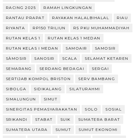
RACING 2025
RAMAH LINGKUNGAN
RANTAU PRAPAT
RAYAKAN HALALBIHALAL
RIAU
RIYANTA
RP150 TRILIUN
RS PKU MUHAMMADIYAH
RUTAN KELAS 1
RUTAN KELAS 1 MEDAN
RUTAN KELAS I MEDAN
SAMOAIR
SAMOSIR
SÀMOSIR
SANOSIR
SCALA
SELAMAT KETAREN
SEMARANG
SERDANG BEDAGAI
SERGAI
SERTIJAB KOMPOL BRISTON
SERV BAMBANG
SIBOLGA
SIDIKALANG
SILATURAHMI
SIMALUNGUN
SIMUT
SINERGITAS PEMASYARAKATAN
SOLO
SOSIAL
SRIKANDI
STABAT
SUIK
SUMATERA BARAT
SUMATERA UTARA
SUMUT
SUMUT EKONOMI