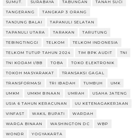
SUMUT.
SURABAYA
TABUNGAN
TANAH SUCI
TANGERANG
TANGKAP 3 ORANG
TANJUNG BALAI
TAPANULI SELATAN
TAPANULI UTARA
TARAKAN
TARUTUNG
TEBINGTINGGI
TELKOM
TELKOM INDONESIA
TELKOM TUTUP TAHUN 2024
TIM BPK AUDIT
TNI
TNI KODAM I/BB
TOBA
TOKO ELEKTRONIK
TOKOH MASYARAKAT
TRANSAKSI GAGAL
TRANSFORMASI
TRI IBADAH
TUMBUH
UMK
UMKM
UMKM BINAAN
UMRAH
USAHA JATENG
USIA 6 TAHUN KERACUNAN
UU KETENAGAKERJAAN
VINFAST
WAKIL BUPATI
WARDAH
WARGA BINAAN
WASHINGTON DC
WBP
WONDR
YOGYAKARTA