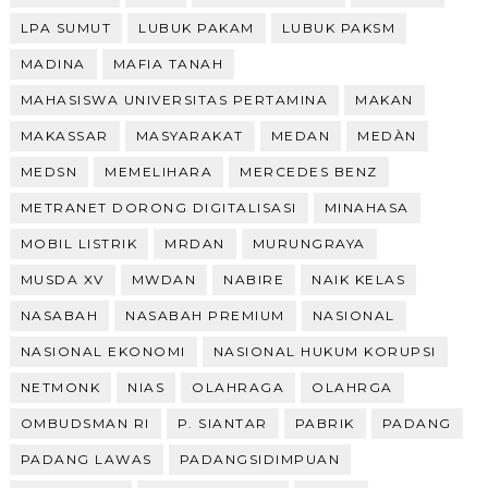
LPA SUMUT
LUBUK PAKAM
LUBUK PAKSM
MADINA
MAFIA TANAH
MAHASISWA UNIVERSITAS PERTAMINA
MAKAN
MAKASSAR
MASYARAKAT
MEDAN
MEDÀN
MEDSN
MEMELIHARA
MERCEDES BENZ
METRANET DORONG DIGITALISASI
MINAHASA
MOBIL LISTRIK
MRDAN
MURUNGRAYA
MUSDA XV
MWDAN
NABIRE
NAIK KELAS
NASABAH
NASABAH PREMIUM
NASIONAL
NASIONAL EKONOMI
NASIONAL HUKUM KORUPSI
NETMONK
NIAS
OLAHRAGA
OLAHRGA
OMBUDSMAN RI
P. SIANTAR
PABRIK
PADANG
PADANG LAWAS
PADANGSIDIMPUAN