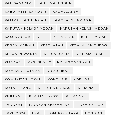
KAB.SAMOSIR
KAB.SIMALUNGUN
KABUPATEN SAMOSIR
KADALUARSA
KALIMANTAN TENGAH
KAPOLRES SAMOSIR
KARUTAN KELAS 1 MEDAN
KARUTAN KELAS I MEDAN
KASUS ACIOK
KE-61
KEBAKTIAN
KELESTARIAN
KEPEMIMPINAN
KESEHATAN
KETAHANAN ENERGI
KETUA PEWARTA
KETUA UMUM
KINERJA POSITIF
KISARAN
KNPI SUMUT
KOLABORASIKAN
KOMISARIS UTAMA
KOMUNIKASI
KOMUNITAS LOKAL
KONDUSIF
KORUPSI
KOTA PINANG
KREDIT SINDIKASI
KRIMINAL
KRIMINSL
KUARTAL I-2025
KUTACANE
LANGKAT
LAYANAN KESEHATAN
LINKEDIN TOP
LKPD 2024
LKPJ
LOMBOK UTARA
LONDON