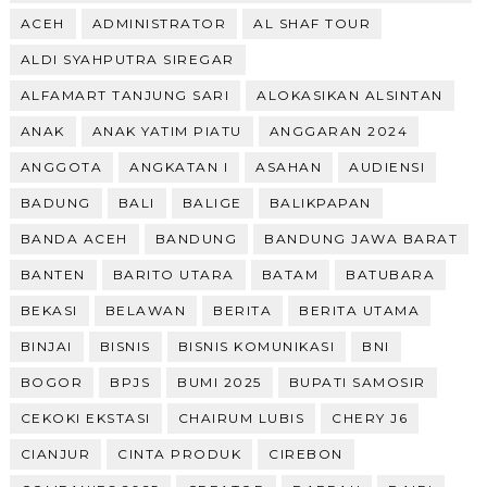
ACEH
ADMINISTRATOR
AL SHAF TOUR
ALDI SYAHPUTRA SIREGAR
ALFAMART TANJUNG SARI
ALOKASIKAN ALSINTAN
ANAK
ANAK YATIM PIATU
ANGGARAN 2024
ANGGOTA
ANGKATAN I
ASAHAN
AUDIENSI
BADUNG
BALI
BALIGE
BALIKPAPAN
BANDA ACEH
BANDUNG
BANDUNG JAWA BARAT
BANTEN
BARITO UTARA
BATAM
BATUBARA
BEKASI
BELAWAN
BERITA
BERITA UTAMA
BINJAI
BISNIS
BISNIS KOMUNIKASI
BNI
BOGOR
BPJS
BUMI 2025
BUPATI SAMOSIR
CEKOKI EKSTASI
CHAIRUM LUBIS
CHERY J6
CIANJUR
CINTA PRODUK
CIREBON