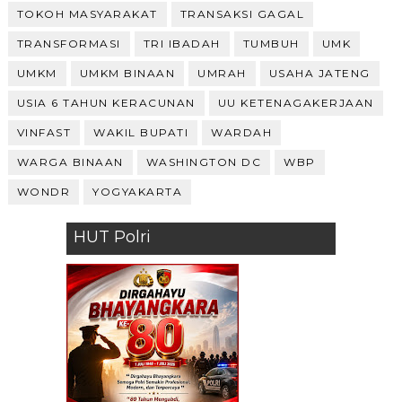
TOKOH MASYARAKAT
TRANSAKSI GAGAL
TRANSFORMASI
TRI IBADAH
TUMBUH
UMK
UMKM
UMKM BINAAN
UMRAH
USAHA JATENG
USIA 6 TAHUN KERACUNAN
UU KETENAGAKERJAAN
VINFAST
WAKIL BUPATI
WARDAH
WARGA BINAAN
WASHINGTON DC
WBP
WONDR
YOGYAKARTA
HUT Polri