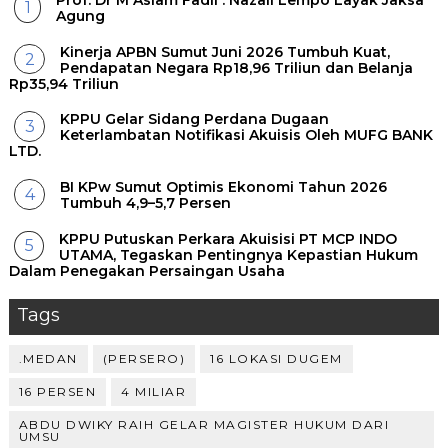
Prof. Dr M Aslam Fadli : Nazali Lempo Layak Jaksa
Agung
Kinerja APBN Sumut Juni 2026 Tumbuh Kuat,
Pendapatan Negara Rp18,96 Triliun dan Belanja
Rp35,94 Triliun
KPPU Gelar Sidang Perdana Dugaan
Keterlambatan Notifikasi Akuisis Oleh MUFG BANK
LTD.
BI KPw Sumut Optimis Ekonomi Tahun 2026
Tumbuh 4,9–5,7 Persen
KPPU Putuskan Perkara Akuisisi PT MCP INDO
UTAMA, Tegaskan Pentingnya Kepastian Hukum
Dalam Penegakan Persaingan Usaha
Tags
.MEDAN
(PERSERO)
16 LOKASI DUGEM
16 PERSEN
4 MILIAR
ABDU DWIKY RAIH GELAR MAGISTER HUKUM DARI
UMSU