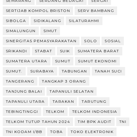
SEMARANG
SERDANG BEDAGAI
SERGAI
SERTIJAB KOMPOL BRISTON
SERV BAMBANG
SIBOLGA
SIDIKALANG
SILATURAHMI
SIMALUNGUN
SIMUT
SINERGITAS PEMASYARAKATAN
SOLO
SOSIAL
SRIKANDI
STABAT
SUIK
SUMATERA BARAT
SUMATERA UTARA
SUMUT
SUMUT EKONOMI
SUMUT.
SURABAYA
TABUNGAN
TANAH SUCI
TANGERANG
TANGKAP 3 ORANG
TANJUNG BALAI
TAPANULI SELATAN
TAPANULI UTARA
TARAKAN
TARUTUNG
TEBINGTINGGI
TELKOM
TELKOM INDONESIA
TELKOM TUTUP TAHUN 2024
TIM BPK AUDIT
TNI
TNI KODAM I/BB
TOBA
TOKO ELEKTRONIK