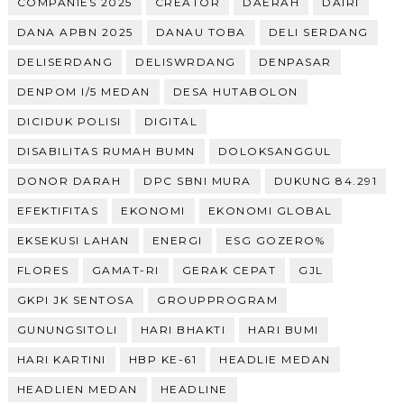
COMPANIES 2025
CREATOR
DAERAH
DAIRI
DANA APBN 2025
DANAU TOBA
DELI SERDANG
DELISERDANG
DELISWRDANG
DENPASAR
DENPOM I/5 MEDAN
DESA HUTABOLON
DICIDUK POLISI
DIGITAL
DISABILITAS RUMAH BUMN
DOLOKSANGGUL
DONOR DARAH
DPC SBNI MURA
DUKUNG 84.291
EFEKTIFITAS
EKONOMI
EKONOMI GLOBAL
EKSEKUSI LAHAN
ENERGI
ESG GOZERO%
FLORES
GAMAT-RI
GERAK CEPAT
GJL
GKPI JK SENTOSA
GROUPPROGRAM
GUNUNGSITOLI
HARI BHAKTI
HARI BUMI
HARI KARTINI
HBP KE-61
HEADLIE MEDAN
HEADLIEN MEDAN
HEADLINE