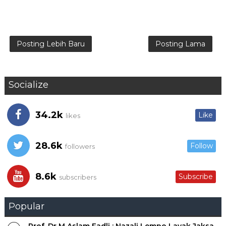
Posting Lebih Baru
Posting Lama
Socialize
34.2k
Like
likes
28.6k
Follow
followers
8.6k
Subscribe
subscribers
Popular