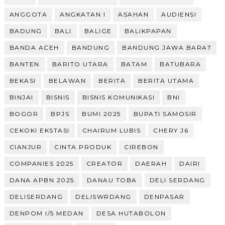
ANGGOTA
ANGKATAN I
ASAHAN
AUDIENSI
BADUNG
BALI
BALIGE
BALIKPAPAN
BANDA ACEH
BANDUNG
BANDUNG JAWA BARAT
BANTEN
BARITO UTARA
BATAM
BATUBARA
BEKASI
BELAWAN
BERITA
BERITA UTAMA
BINJAI
BISNIS
BISNIS KOMUNIKASI
BNI
BOGOR
BPJS
BUMI 2025
BUPATI SAMOSIR
CEKOKI EKSTASI
CHAIRUM LUBIS
CHERY J6
CIANJUR
CINTA PRODUK
CIREBON
COMPANIES 2025
CREATOR
DAERAH
DAIRI
DANA APBN 2025
DANAU TOBA
DELI SERDANG
DELISERDANG
DELISWRDANG
DENPASAR
DENPOM I/5 MEDAN
DESA HUTABOLON