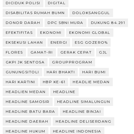
DICIDUK POLISI
DIGITAL
DISABILITAS RUMAH BUMN
DOLOKSANGGUL
DONOR DARAH
DPC SBNI MURA
DUKUNG 84.291
EFEKTIFITAS
EKONOMI
EKONOMI GLOBAL
EKSEKUSI LAHAN
ENERGI
ESG GOZERO%
FLORES
GAMAT-RI
GERAK CEPAT
GJL
GKPI JK SENTOSA
GROUPPROGRAM
GUNUNGSITOLI
HARI BHAKTI
HARI BUMI
HARI KARTINI
HBP KE-61
HEADLIE MEDAN
HEADLIEN MEDAN
HEADLINE
HEADLINE SAMOSIR
HEADLINE SIMALUNGUN
HEADLINE BATU BARA
HEADLINE BINJAI
HEADLINE DAERAH
HEADLINE DELISERDANG
HEADLINE HUKUM
HEADLINE INDONESIA