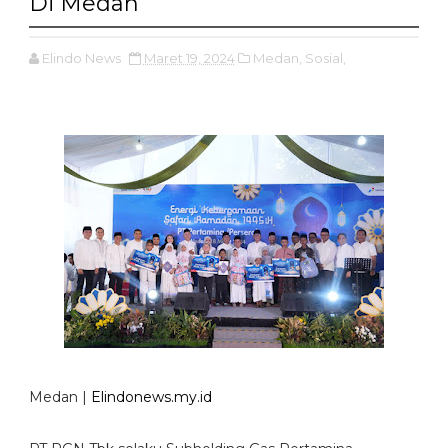
Di Medan
Elindo News
Maret 19, 2024
Medan,
Sosial,
Medan |
Elindonews.my.id