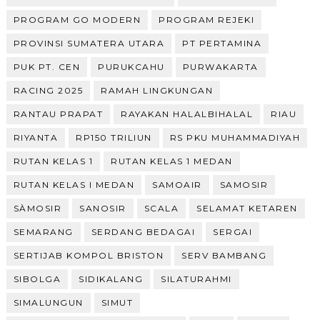
PROGRAM GO MODERN
PROGRAM REJEKI
PROVINSI SUMATERA UTARA
PT PERTAMINA
PUK PT. CEN
PURUKCAHU
PURWAKARTA
RACING 2025
RAMAH LINGKUNGAN
RANTAU PRAPAT
RAYAKAN HALALBIHALAL
RIAU
RIYANTA
RP150 TRILIUN
RS PKU MUHAMMADIYAH
RUTAN KELAS 1
RUTAN KELAS 1 MEDAN
RUTAN KELAS I MEDAN
SAMOAIR
SAMOSIR
SÀMOSIR
SANOSIR
SCALA
SELAMAT KETAREN
SEMARANG
SERDANG BEDAGAI
SERGAI
SERTIJAB KOMPOL BRISTON
SERV BAMBANG
SIBOLGA
SIDIKALANG
SILATURAHMI
SIMALUNGUN
SIMUT