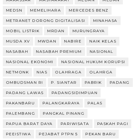
MEDSN
MEMELIHARA
MERCEDES BENZ
METRANET DORONG DIGITALISASI
MINAHASA
MOBIL LISTRIK
MRDAN
MURUNGRAYA
MUSDA XV
MWDAN
NABIRE
NAIK KELAS
NASABAH
NASABAH PREMIUM
NASIONAL
NASIONAL EKONOMI
NASIONAL HUKUM KORUPSI
NETMONK
NIAS
OLAHRAGA
OLAHRGA
OMBUDSMAN RI
P. SIANTAR
PABRIK
PADANG
PADANG LAWAS
PADANGSIDIMPUAN
PAKANBARU
PALANGKARAYA
PALAS
PALEMBANG
PANGKAL PINANG
PAPUA BARAT DAYA
PARIWISATA
PASKAH PAGI
PEEISTIWA
PEJABAT PTPN 5
PEKAN BARU