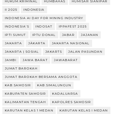
HUKUM.KRIMINAL
HUMBAHAS
HUMISAR SIANIPAR
II 2025
INDONESIA
INDONESIA AI DAY FOR MINING INDUSTRY
INDONESIA’S
INDOSAT
IPPAFEST 2025
IPTI SUMUT
IPTU DONAL
JABAR
JAJANAN
JAKARTA
JÀKARTA
JAKARTA NASIONAL
JAKARTA | SOSIAL
JAKARTS
JALAN PASUNDAN
JAMBI
JAWA BARAT
JAWABARAT
JUMAT BAROKAH
JUMAT BAROKAH BERSAMA ANGGOTA
KAB.SAMOSIR
KAB.SIMALUNGUN
KABUPATEN SAMOSIR
KADALUARSA
KALIMANTAN TENGAH
KAPOLRES SAMOSIR
KARUTAN KELAS 1 MEDAN
KARUTAN KELAS I MEDAN