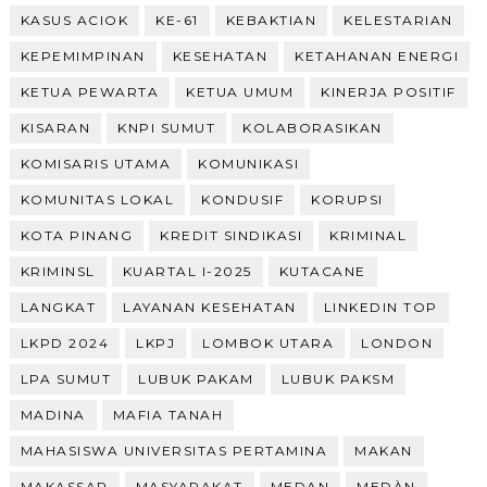
KASUS ACIOK
KE-61
KEBAKTIAN
KELESTARIAN
KEPEMIMPINAN
KESEHATAN
KETAHANAN ENERGI
KETUA PEWARTA
KETUA UMUM
KINERJA POSITIF
KISARAN
KNPI SUMUT
KOLABORASIKAN
KOMISARIS UTAMA
KOMUNIKASI
KOMUNITAS LOKAL
KONDUSIF
KORUPSI
KOTA PINANG
KREDIT SINDIKASI
KRIMINAL
KRIMINSL
KUARTAL I-2025
KUTACANE
LANGKAT
LAYANAN KESEHATAN
LINKEDIN TOP
LKPD 2024
LKPJ
LOMBOK UTARA
LONDON
LPA SUMUT
LUBUK PAKAM
LUBUK PAKSM
MADINA
MAFIA TANAH
MAHASISWA UNIVERSITAS PERTAMINA
MAKAN
MAKASSAR
MASYARAKAT
MEDAN
MEDÀN