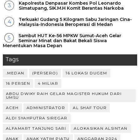
Kapolresta Denpasar Kombes Pol Leonardo
Simatupang, SIK.M.H Komit Berantas Narkoba
Terkuak! Gudang 5 Kilogram Sabu Jaringan Cina-
Malaysia-Indonesia Beroperasi di Medan
Sambut HUT Ke-56 MPKW Sumut-Aceh Gelar
Seminar Minat dan Bakat Bekali Siswa
Menentukan Masa Depan ‎
Tags
.MEDAN
(PERSERO)
16 LOKASI DUGEM
16 PERSEN
4 MILIAR
ABDU DWIKY RAIH GELAR MAGISTER HUKUM DARI
UMSU
ACEH
ADMINISTRATOR
AL SHAF TOUR
ALDI SYAHPUTRA SIREGAR
ALFAMART TANJUNG SARI
ALOKASIKAN ALSINTAN
ANAK
ANAK YATIM PIATU
ANGGARAN 2024