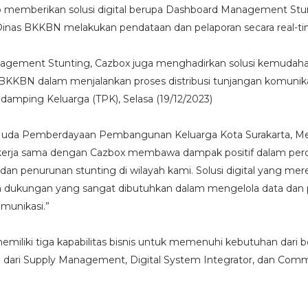
olo memberikan solusi digital berupa Dashboard Management Stu
nas BKKBN melakukan pendataan dan pelaporan secara real-t
agement Stunting, Cazbox juga menghadirkan solusi kemudah
 BKKBN dalam menjalankan proses distribusi tunjangan komunik
damping Keluarga (TPK), Selasa (19/12/2023)
i Muda Pemberdayaan Pembangunan Keluarga Kota Surakarta, Me
“kerja sama dengan Cazbox membawa dampak positif dalam per
n penurunan stunting di wilayah kami. Solusi digital yang mer
 dukungan yang sangat dibutuhkan dalam mengelola data dan 
omunikasi.”
miliki tiga kapabilitas bisnis untuk memenuhi kebutuhan dari b
i dari Supply Management, Digital System Integrator, dan Com