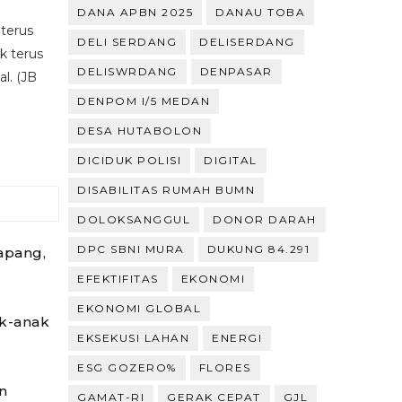
DANA APBN 2025
DANAU TOBA
 terus
DELI SERDANG
DELISERDANG
k terus
DELISWRDANG
DENPASAR
l. (JB
DENPOM I/5 MEDAN
DESA HUTABOLON
DICIDUK POLISI
DIGITAL
DISABILITAS RUMAH BUMN
DOLOKSANGGUL
DONOR DARAH
DPC SBNI MURA
DUKUNG 84.291
apang,
EFEKTIFITAS
EKONOMI
EKONOMI GLOBAL
ak-anak
EKSEKUSI LAHAN
ENERGI
ESG GOZERO%
FLORES
n
GAMAT-RI
GERAK CEPAT
GJL