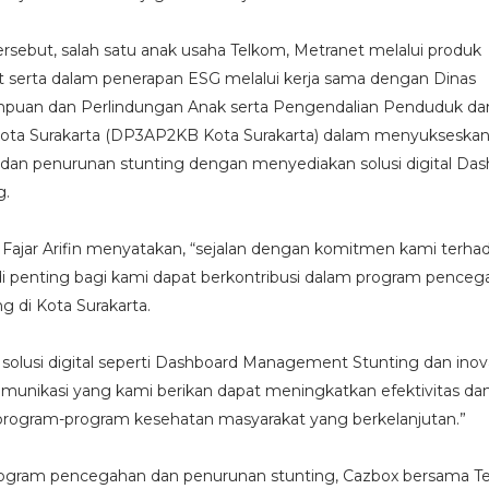
ersebut, salah satu anak usaha Telkom, Metranet melalui produk
t serta dalam penerapan ESG melalui kerja sama dengan Dinas
uan dan Perlindungan Anak serta Pengendalian Penduduk da
ota Surakarta (DP3AP2KB Kota Surakarta) dalam menyukseska
an penurunan stunting dengan menyediakan solusi digital Da
g.
 Fajar Arifin menyatakan, “sejalan dengan komitmen kami terhad
i penting bagi kami dapat berkontribusi dalam program penceg
g di Kota Surakarta.
 solusi digital seperti Dashboard Management Stunting dan inov
komunikasi yang kami berikan dapat meningkatkan efektivitas da
 program-program kesehatan masyarakat yang berkelanjutan.”
gram pencegahan dan penurunan stunting, Cazbox bersama T