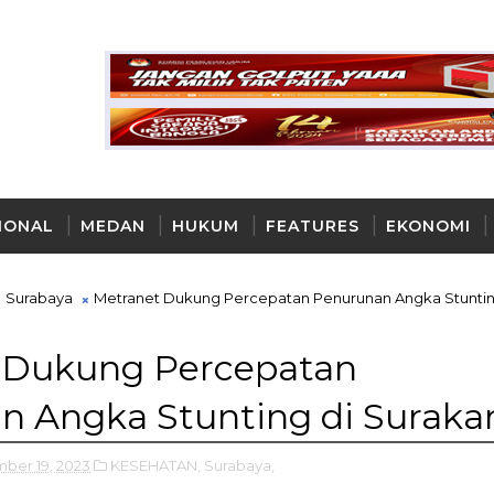
IONAL
MEDAN
HUKUM
FEATURES
EKONOMI
AYA
Surabaya
Metranet Dukung Percepatan Penurunan Angka Stuntin
 Dukung Percepatan
 Angka Stunting di Suraka
ber 19, 2023
KESEHATAN,
Surabaya,