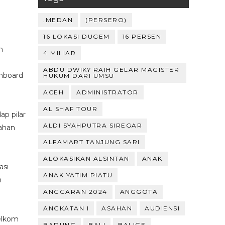
.MEDAN
(PERSERO)
16 LOKASI DUGEM
16 PERSEN
n
4 MILIAR
n
ABDU DWIKY RAIH GELAR MAGISTER
shboard
HUKUM DARI UMSU
ACEH
ADMINISTRATOR
AL SHAF TOUR
ap pilar
ALDI SYAHPUTRA SIREGAR
ahan
ALFAMART TANJUNG SARI
ALOKASIKAN ALSINTAN
ANAK
asi
ANAK YATIM PIATU
n
ANGGARAN 2024
ANGGOTA
ANGKATAN I
ASAHAN
AUDIENSI
elkom
BADUNG
BALI
BALIGE