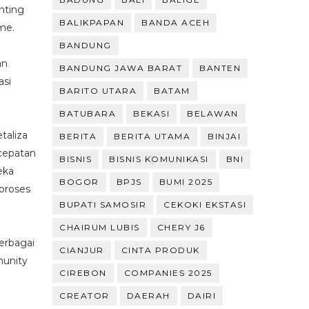
nting
BALIKPAPAN
BANDA ACEH
ime.
BANDUNG
an
BANDUNG JAWA BARAT
BANTEN
asi
BARITO UTARA
BATAM
BATUBARA
BEKASI
BELAWAN
taliza
BERITA
BERITA UTAMA
BINJAI
cepatan
BISNIS
BISNIS KOMUNIKASI
BNI
eka
BOGOR
BPJS
BUMI 2025
proses
BUPATI SAMOSIR
CEKOKI EKSTASI
CHAIRUM LUBIS
CHERY J6
erbagai
CIANJUR
CINTA PRODUK
munity
CIREBON
COMPANIES 2025
CREATOR
DAERAH
DAIRI