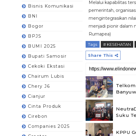
Melalui kapabilitas t
Bisnis Komunikasi
pemerintah, organisas
BNI
mengintegrasikan nilai
Bogor
menjadi pionir dalam
Rumapea)
BPJS
Tags
# KESEHATAN
BUMI 2025
Share This
Bupati Samosir
Cekoki Ekstasi
Chairum Lubis
Telkom 
Chery J6
Banyuw
Cianjur
Cinta Produk
NeutraD
Suku T
Cirebon
Companies 2025
KPPU Go