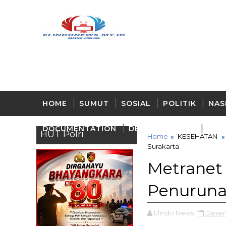
HOME
SUMUT
SOSIAL
POLITIK
NAS
DOCUMENTATION
DELI - SERDANG
BUD
HUT Polri
Home
KESEHATAN
Surakarta
Metranet
Penurunan
Elindo News
Desem