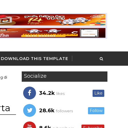
DOWNLOAD THIS TEMPLATE
Socialize
g di
34.2k
Like
likes
rta
28.6k
Follow
followers