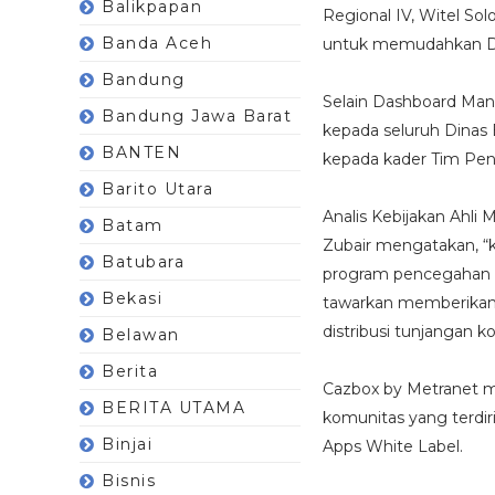
Balikpapan
Regional IV, Witel S
Banda Aceh
untuk memudahkan Di
Bandung
Selain Dashboard Man
Bandung Jawa Barat
kepada seluruh Dinas
BANTEN
kepada kader Tim Pen
Barito Utara
Analis Kebijakan Ahl
Batam
Zubair mengatakan, 
Batubara
program pencegahan da
Bekasi
tawarkan memberikan
distribusi tunjangan k
Belawan
Berita
Cazbox by Metranet me
BERITA UTAMA
komunitas yang terdir
Binjai
Apps White Label.
Bisnis