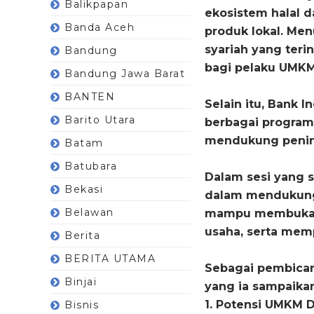
Balikpapan
ekosistem halal 
Banda Aceh
produk lokal. Menu
syariah yang teri
Bandung
bagi pelaku UMKM
Bandung Jawa Barat
BANTEN
Selain itu, Bank 
Barito Utara
berbagai program
mendukung pening
Batam
Batubara
Dalam sesi yang 
Bekasi
dalam mendukung 
Belawan
mampu membuka ak
usaha, serta mem
Berita
BERITA UTAMA
Sebagai pembicar
Binjai
yang ia sampaikan
1. Potensi UMKM Di
Bisnis