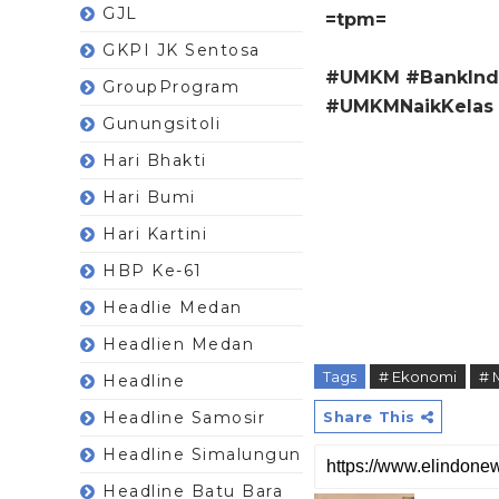
GJL
=tpm=
GKPI JK Sentosa
#UMKM #BankIndo
GroupProgram
#UMKMNaikKelas 
Gunungsitoli
Hari Bhakti
Hari Bumi
Hari Kartini
HBP Ke-61
Headlie Medan
Headlien Medan
Tags
# Ekonomi
# 
Headline
Headline Samosir
Share This
Headline Simalungun
Headline Batu Bara