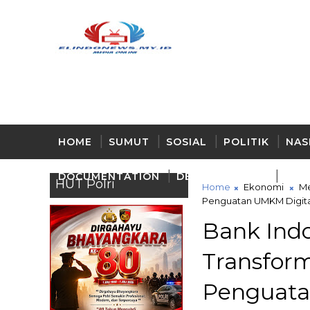
HOME
SUMUT
SOSIAL
POLITIK
NAS
DOCUMENTATION
DELI - SERDANG
BUD
HUT Polri
Home
Ekonomi
M
Penguatan UMKM Digital
Bank Ind
Transform
Penguata