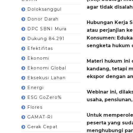
agar tidak disala
Doloksanggul
Donor Darah
Hubungan Kerja S
DPC SBNI Mura
atau perjanjian k
Konsumen: Edukas
Dukung 84.291
sengketa hukum 
Efektifitas
Ekonomi
Materi hukum ini
Ekonomi Global
kandang, tetapi 
ekspor dengan a
Eksekusi Lahan
Energi
Webinar ini, dila
ESG GoZero%
usaha, pensiunan,
Flores
Untuk memperoleh
GAMAT-RI
peserta yang suda
Gerak Cepat
menghubungi pani