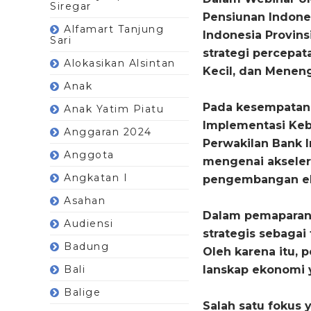
Siregar
Pensiunan Indones
Alfamart Tanjung
Indonesia Provins
Sari
strategi percepat
Alokasikan Alsintan
Kecil, dan Menen
Anak
Pada kesempatan 
Anak Yatim Piatu
Implementasi Keb
Anggaran 2024
Perwakilan Bank 
Anggota
mengenai
aksele
Angkatan I
pengembangan ek
Asahan
Dalam pemaparan
Audiensi
strategis sebaga
Badung
Oleh karena itu, 
Bali
lanskap ekonomi 
Balige
Salah satu fokus