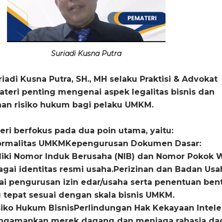
Suriadi Kusna Putra
iadi Kusna Putra, SH., MH selaku Praktisi & Advokat
eri penting mengenai aspek legalitas bisnis dan
han risiko hukum bagi pelaku UMKM.
ri berfokus pada dua poin utama, yaitu:
 Formalitas UMKMKepengurusan Dokumen Dasar:
iki Nomor Induk Berusaha (NIB) dan Nomor Pokok W
gai identitas resmi usaha.Perizinan dan Badan Usa
 pengurusan izin edar/usaha serta penentuan ben
 tepat sesuai dengan skala bisnis UMKM.
siko Hukum BisnisPerlindungan Hak Kekayaan Intele
mengamankan merek dagang dan menjaga rahasia d