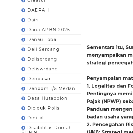
Creator
DAERAH
Dairi
Dana APBN 2025
Danau Toba
Sementara itu, Sur
Deli Serdang
menyampaikan mat
Deliserdang
strategi pencega
Deliswrdang
Penyampaian mate
Denpasar
1. Legalitas dan
Denpom I/5 Medan
Pentingnya memil
Desa Hutabolon
Pajak (NPWP) seba
Diciduk Polisi
Panduan mengenai
badan usaha yang
Digital
2. Pencegahan Ri
Disabilitas Rumah
(HKI): Strategi 
BUMN