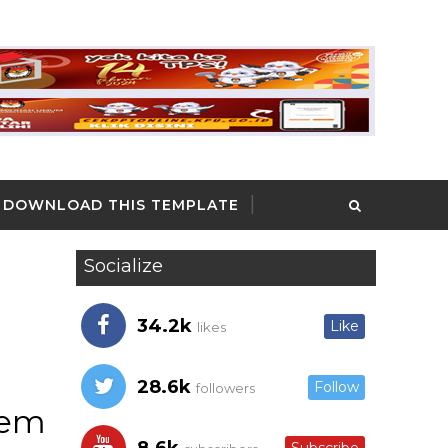
DOWNLOAD THIS TEMPLATE
Socialize
34.2k
Like
likes
28.6k
Follow
followers
tem