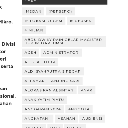
k
.MEDAN
(PERSERO)
16 LOKASI DUGEM
16 PERSEN
ikro,
4 MILIAR
ABDU DWIKY RAIH GELAR MAGISTER
HUKUM DARI UMSU
Divisi
tor
ACEH
ADMINISTRATOR
eri
AL SHAF TOUR
serta
ALDI SYAHPUTRA SIREGAR
ALFAMART TANJUNG SARI
ran
ALOKASIKAN ALSINTAN
ANAK
ional.
ANAK YATIM PIATU
bahan
ANGGARAN 2024
ANGGOTA
ANGKATAN I
ASAHAN
AUDIENSI
BADUNG
BALI
BALIGE