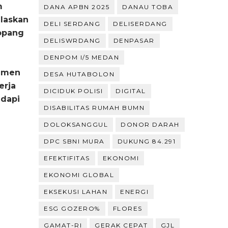
m
DANA APBN 2025
DANAU TOBA
elaskan
DELI SERDANG
DELISERDANG
opang
DELISWRDANG
DENPASAR
DENPOM I/5 MEDAN
rumen
DESA HUTABOLON
erja
DICIDUK POLISI
DIGITAL
adapi
DISABILITAS RUMAH BUMN
DOLOKSANGGUL
DONOR DARAH
DPC SBNI MURA
DUKUNG 84.291
EFEKTIFITAS
EKONOMI
EKONOMI GLOBAL
EKSEKUSI LAHAN
ENERGI
ESG GOZERO%
FLORES
GAMAT-RI
GERAK CEPAT
GJL