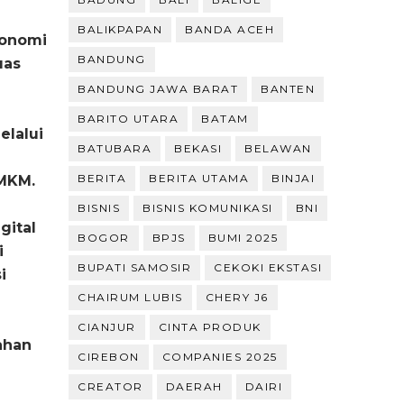
BALIKPAPAN
BANDA ACEH
konomi
BANDUNG
uas
BANDUNG JAWA BARAT
BANTEN
BARITO UTARA
BATAM
elalui
BATUBARA
BEKASI
BELAWAN
BERITA
BERITA UTAMA
BINJAI
UMKM.
BISNIS
BISNIS KOMUNIKASI
BNI
gital
BOGOR
BPJS
BUMI 2025
i
BUPATI SAMOSIR
CEKOKI EKSTASI
i
CHAIRUM LUBIS
CHERY J6
CIANJUR
CINTA PRODUK
ahan
CIREBON
COMPANIES 2025
CREATOR
DAERAH
DAIRI