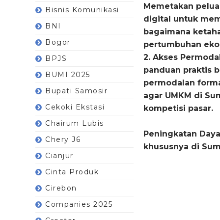
Memetakan peluan
Bisnis Komunikasi
digital untuk me
BNI
bagaimana ketaha
Bogor
pertumbuhan ekon
2. Akses Permoda
BPJS
panduan praktis 
BUMI 2025
permodalan forma
Bupati Samosir
agar UMKM di Sum
Cekoki Ekstasi
kompetisi pasar.
Chairum Lubis
Peningkatan Daya
Chery J6
khususnya di Suma
Cianjur
Cinta Produk
Cirebon
Companies 2025