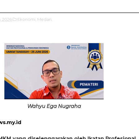
5, 2026
Ekonomi,
Medan,
Wahyu Ega Nugraha
ws.my.id
KM yang diselenggarakan oleh Ikatan Profesional