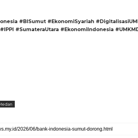
nesia #BISumut #EkonomiSyariah #DigitalisasiU
#IPPI #SumateraUtara #EkonomiIndonesia #UMKMD
Medan