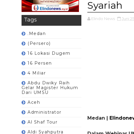
Syariah
Elindo News
Juni 2
Tags
.Medan
(Persero)
16 Lokasi Dugem
16 Persen
4 Miliar
Abdu Dwiky Raih
Gelar Magister Hukum
Dari UMSU
Aceh
Administrator
Medan |
Elindone
Al Shaf Tour
Aldi Syahputra
Dalam Webinar UM