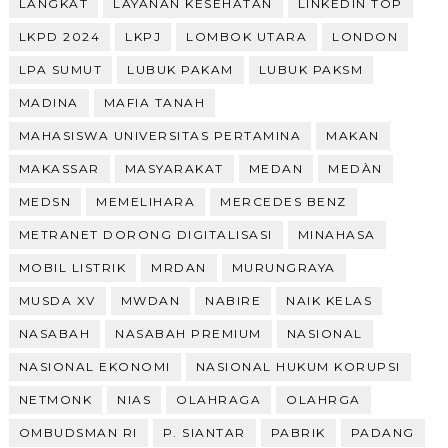
LANGKAT
LAYANAN KESEHATAN
LINKEDIN TOP
LKPD 2024
LKPJ
LOMBOK UTARA
LONDON
LPA SUMUT
LUBUK PAKAM
LUBUK PAKSM
MADINA
MAFIA TANAH
MAHASISWA UNIVERSITAS PERTAMINA
MAKAN
MAKASSAR
MASYARAKAT
MEDAN
MEDÀN
MEDSN
MEMELIHARA
MERCEDES BENZ
METRANET DORONG DIGITALISASI
MINAHASA
MOBIL LISTRIK
MRDAN
MURUNGRAYA
MUSDA XV
MWDAN
NABIRE
NAIK KELAS
NASABAH
NASABAH PREMIUM
NASIONAL
NASIONAL EKONOMI
NASIONAL HUKUM KORUPSI
NETMONK
NIAS
OLAHRAGA
OLAHRGA
OMBUDSMAN RI
P. SIANTAR
PABRIK
PADANG