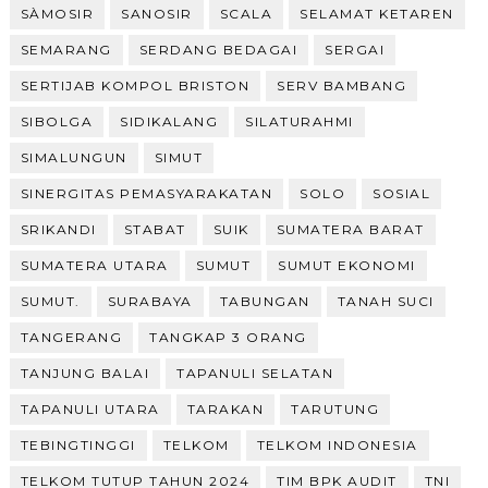
SÀMOSIR
SANOSIR
SCALA
SELAMAT KETAREN
SEMARANG
SERDANG BEDAGAI
SERGAI
SERTIJAB KOMPOL BRISTON
SERV BAMBANG
SIBOLGA
SIDIKALANG
SILATURAHMI
SIMALUNGUN
SIMUT
SINERGITAS PEMASYARAKATAN
SOLO
SOSIAL
SRIKANDI
STABAT
SUIK
SUMATERA BARAT
SUMATERA UTARA
SUMUT
SUMUT EKONOMI
SUMUT.
SURABAYA
TABUNGAN
TANAH SUCI
TANGERANG
TANGKAP 3 ORANG
TANJUNG BALAI
TAPANULI SELATAN
TAPANULI UTARA
TARAKAN
TARUTUNG
TEBINGTINGGI
TELKOM
TELKOM INDONESIA
TELKOM TUTUP TAHUN 2024
TIM BPK AUDIT
TNI