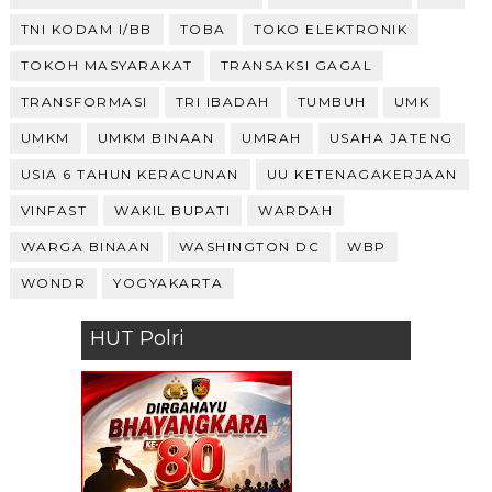
TNI KODAM I/BB
TOBA
TOKO ELEKTRONIK
TOKOH MASYARAKAT
TRANSAKSI GAGAL
TRANSFORMASI
TRI IBADAH
TUMBUH
UMK
UMKM
UMKM BINAAN
UMRAH
USAHA JATENG
USIA 6 TAHUN KERACUNAN
UU KETENAGAKERJAAN
VINFAST
WAKIL BUPATI
WARDAH
WARGA BINAAN
WASHINGTON DC
WBP
WONDR
YOGYAKARTA
HUT Polri