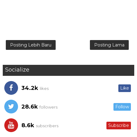
Posting Lebih Baru
Posting Lama
Socialize
34.2k
Like
likes
28.6k
Follow
followers
8.6k
Subscribe
subscribers