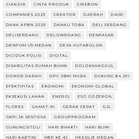
CIANJUR
CINTA PRODUK
CIREBON
COMPANIES 2025
CREATOR
DAERAH
DAIRI
DANA APBN 2025
DANAU TOBA
DELI SERDANG
DELISERDANG
DELISWRDANG
DENPASAR
DENPOM I/5 MEDAN
DESA HUTABOLON
DICIDUK POLISI
DIGITAL
DISABILITAS RUMAH BUMN
DOLOKSANGGUL
DONOR DARAH
DPC SBNI MURA
DUKUNG 84.291
EFEKTIFITAS
EKONOMI
EKONOMI GLOBAL
EKSEKUSI LAHAN
ENERGI
ESG GOZERO%
FLORES
GAMAT-RI
GERAK CEPAT
GJL
GKPI JK SENTOSA
GROUPPROGRAM
GUNUNGSITOLI
HARI BHAKTI
HARI BUMI
HARI KARTINI
HBP KE-61
HEADLIE MEDAN