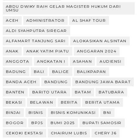
ABDU DWIKY RAIH GELAR MAGISTER HUKUM DARI
UMSU
ACEH
ADMINISTRATOR
AL SHAF TOUR
ALDI SYAHPUTRA SIREGAR
ALFAMART TANJUNG SARI
ALOKASIKAN ALSINTAN
ANAK
ANAK YATIM PIATU
ANGGARAN 2024
ANGGOTA
ANGKATAN I
ASAHAN
AUDIENSI
BADUNG
BALI
BALIGE
BALIKPAPAN
BANDA ACEH
BANDUNG
BANDUNG JAWA BARAT
BANTEN
BARITO UTARA
BATAM
BATUBARA
BEKASI
BELAWAN
BERITA
BERITA UTAMA
BINJAI
BISNIS
BISNIS KOMUNIKASI
BNI
BOGOR
BPJS
BUMI 2025
BUPATI SAMOSIR
CEKOKI EKSTASI
CHAIRUM LUBIS
CHERY J6