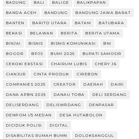
BADUNG
BALI
BALIGE
BALIKPAPAN
BANDA ACEH
BANDUNG
BANDUNG JAWA BARAT
BANTEN
BARITO UTARA
BATAM
BATUBARA
BEKASI
BELAWAN
BERITA
BERITA UTAMA
BINJAI
BISNIS
BISNIS KOMUNIKASI
BNI
BOGOR
BPJS
BUMI 2025
BUPATI SAMOSIR
CEKOKI EKSTASI
CHAIRUM LUBIS
CHERY J6
CIANJUR
CINTA PRODUK
CIREBON
COMPANIES 2025
CREATOR
DAERAH
DAIRI
DANA APBN 2025
DANAU TOBA
DELI SERDANG
DELISERDANG
DELISWRDANG
DENPASAR
DENPOM I/5 MEDAN
DESA HUTABOLON
DICIDUK POLISI
DIGITAL
DISABILITAS RUMAH BUMN
DOLOKSANGGUL