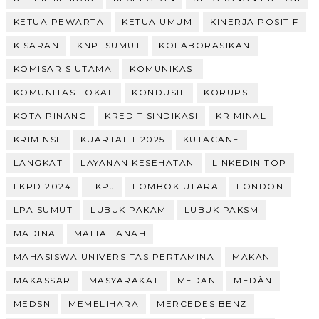
KETUA PEWARTA
KETUA UMUM
KINERJA POSITIF
KISARAN
KNPI SUMUT
KOLABORASIKAN
KOMISARIS UTAMA
KOMUNIKASI
KOMUNITAS LOKAL
KONDUSIF
KORUPSI
KOTA PINANG
KREDIT SINDIKASI
KRIMINAL
KRIMINSL
KUARTAL I-2025
KUTACANE
LANGKAT
LAYANAN KESEHATAN
LINKEDIN TOP
LKPD 2024
LKPJ
LOMBOK UTARA
LONDON
LPA SUMUT
LUBUK PAKAM
LUBUK PAKSM
MADINA
MAFIA TANAH
MAHASISWA UNIVERSITAS PERTAMINA
MAKAN
MAKASSAR
MASYARAKAT
MEDAN
MEDÀN
MEDSN
MEMELIHARA
MERCEDES BENZ