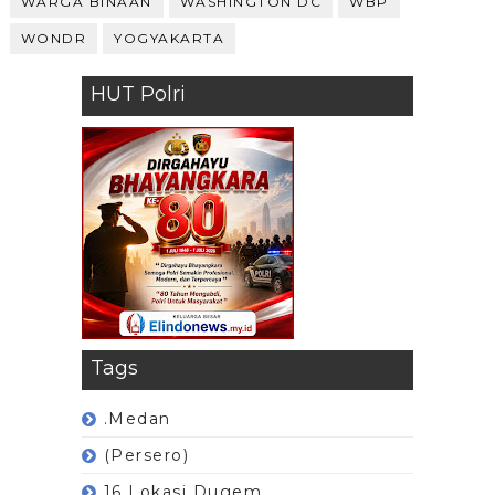
WARGA BINAAN
WASHINGTON DC
WBP
WONDR
YOGYAKARTA
HUT Polri
Tags
.Medan
(Persero)
16 Lokasi Dugem