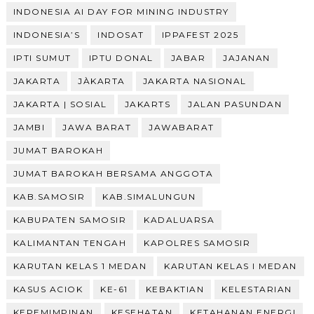
INDONESIA AI DAY FOR MINING INDUSTRY
INDONESIA’S
INDOSAT
IPPAFEST 2025
IPTI SUMUT
IPTU DONAL
JABAR
JAJANAN
JAKARTA
JÀKARTA
JAKARTA NASIONAL
JAKARTA | SOSIAL
JAKARTS
JALAN PASUNDAN
JAMBI
JAWA BARAT
JAWABARAT
JUMAT BAROKAH
JUMAT BAROKAH BERSAMA ANGGOTA
KAB.SAMOSIR
KAB.SIMALUNGUN
KABUPATEN SAMOSIR
KADALUARSA
KALIMANTAN TENGAH
KAPOLRES SAMOSIR
KARUTAN KELAS 1 MEDAN
KARUTAN KELAS I MEDAN
KASUS ACIOK
KE-61
KEBAKTIAN
KELESTARIAN
KEPEMIMPINAN
KESEHATAN
KETAHANAN ENERGI