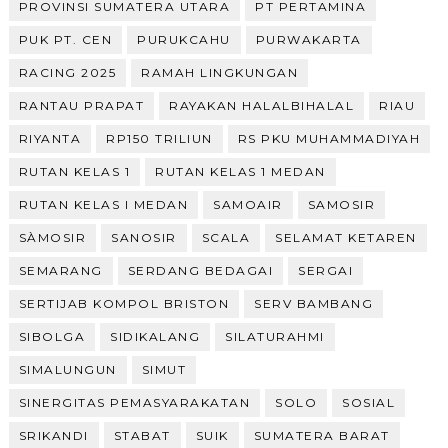
PROVINSI SUMATERA UTARA
PT PERTAMINA
PUK PT. CEN
PURUKCAHU
PURWAKARTA
RACING 2025
RAMAH LINGKUNGAN
RANTAU PRAPAT
RAYAKAN HALALBIHALAL
RIAU
RIYANTA
RP150 TRILIUN
RS PKU MUHAMMADIYAH
RUTAN KELAS 1
RUTAN KELAS 1 MEDAN
RUTAN KELAS I MEDAN
SAMOAIR
SAMOSIR
SÀMOSIR
SANOSIR
SCALA
SELAMAT KETAREN
SEMARANG
SERDANG BEDAGAI
SERGAI
SERTIJAB KOMPOL BRISTON
SERV BAMBANG
SIBOLGA
SIDIKALANG
SILATURAHMI
SIMALUNGUN
SIMUT
SINERGITAS PEMASYARAKATAN
SOLO
SOSIAL
SRIKANDI
STABAT
SUIK
SUMATERA BARAT