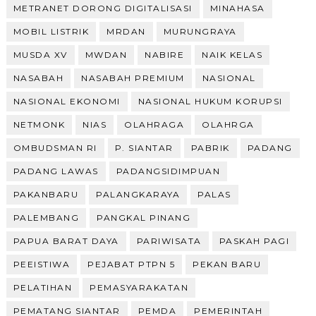
METRANET DORONG DIGITALISASI
MINAHASA
MOBIL LISTRIK
MRDAN
MURUNGRAYA
MUSDA XV
MWDAN
NABIRE
NAIK KELAS
NASABAH
NASABAH PREMIUM
NASIONAL
NASIONAL EKONOMI
NASIONAL HUKUM KORUPSI
NETMONK
NIAS
OLAHRAGA
OLAHRGA
OMBUDSMAN RI
P. SIANTAR
PABRIK
PADANG
PADANG LAWAS
PADANGSIDIMPUAN
PAKANBARU
PALANGKARAYA
PALAS
PALEMBANG
PANGKAL PINANG
PAPUA BARAT DAYA
PARIWISATA
PASKAH PAGI
PEEISTIWA
PEJABAT PTPN 5
PEKAN BARU
PELATIHAN
PEMASYARAKATAN
PEMATANG SIANTAR
PEMDA
PEMERINTAH