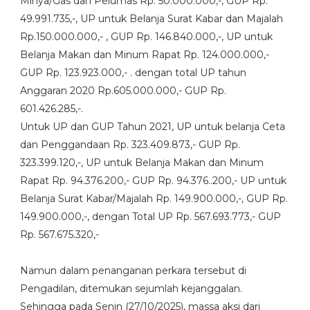
Minya/Gas dan Pelumas Rp. 50.000.000,-, GUP Rp.
49.991.735,-, UP untuk Belanja Surat Kabar dan Majalah
Rp.150.000.000,- , GUP Rp. 146.840.000,-, UP untuk
Belanja Makan dan Minum Rapat Rp. 124.000.000,-
GUP Rp. 123.923.000,- . dengan total UP tahun
Anggaran 2020 Rp.605.000.000,- GUP Rp.
601.426.285,-.
Untuk UP dan GUP Tahun 2021, UP untuk belanja Ceta
dan Penggandaan Rp. 323.409.873,- GUP Rp.
323.399.120,-, UP untuk Belanja Makan dan Minum
Rapat Rp. 94.376.200,- GUP Rp. 94.376..200,- UP untuk
Belanja Surat Kabar/Majalah Rp. 149.900.000,-, GUP Rp.
149.900.000,-, dengan Total UP Rp. 567.693.773,- GUP
Rp. 567.675.320,-
Namun dalam penanganan perkara tersebut di
Pengadilan, ditemukan sejumlah kejanggalan.
Sehingga pada Senin (27/10/2025), massa aksi dari