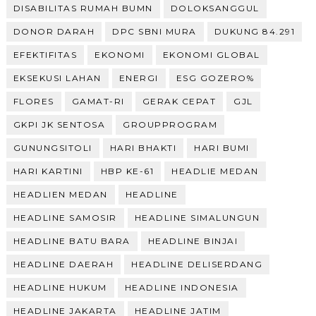
DISABILITAS RUMAH BUMN
DOLOKSANGGUL
DONOR DARAH
DPC SBNI MURA
DUKUNG 84.291
EFEKTIFITAS
EKONOMI
EKONOMI GLOBAL
EKSEKUSI LAHAN
ENERGI
ESG GOZERO%
FLORES
GAMAT-RI
GERAK CEPAT
GJL
GKPI JK SENTOSA
GROUPPROGRAM
GUNUNGSITOLI
HARI BHAKTI
HARI BUMI
HARI KARTINI
HBP KE-61
HEADLIE MEDAN
HEADLIEN MEDAN
HEADLINE
HEADLINE SAMOSIR
HEADLINE SIMALUNGUN
HEADLINE BATU BARA
HEADLINE BINJAI
HEADLINE DAERAH
HEADLINE DELISERDANG
HEADLINE HUKUM
HEADLINE INDONESIA
HEADLINE JAKARTA
HEADLINE JATIM