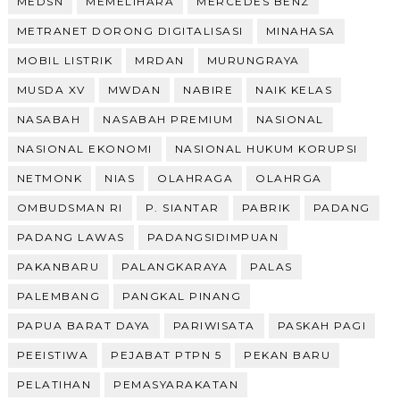
MEDSN
MEMELIHARA
MERCEDES BENZ
METRANET DORONG DIGITALISASI
MINAHASA
MOBIL LISTRIK
MRDAN
MURUNGRAYA
MUSDA XV
MWDAN
NABIRE
NAIK KELAS
NASABAH
NASABAH PREMIUM
NASIONAL
NASIONAL EKONOMI
NASIONAL HUKUM KORUPSI
NETMONK
NIAS
OLAHRAGA
OLAHRGA
OMBUDSMAN RI
P. SIANTAR
PABRIK
PADANG
PADANG LAWAS
PADANGSIDIMPUAN
PAKANBARU
PALANGKARAYA
PALAS
PALEMBANG
PANGKAL PINANG
PAPUA BARAT DAYA
PARIWISATA
PASKAH PAGI
PEEISTIWA
PEJABAT PTPN 5
PEKAN BARU
PELATIHAN
PEMASYARAKATAN