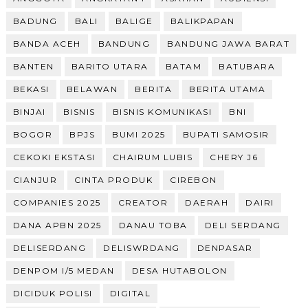
BADUNG
BALI
BALIGE
BALIKPAPAN
BANDA ACEH
BANDUNG
BANDUNG JAWA BARAT
BANTEN
BARITO UTARA
BATAM
BATUBARA
BEKASI
BELAWAN
BERITA
BERITA UTAMA
BINJAI
BISNIS
BISNIS KOMUNIKASI
BNI
BOGOR
BPJS
BUMI 2025
BUPATI SAMOSIR
CEKOKI EKSTASI
CHAIRUM LUBIS
CHERY J6
CIANJUR
CINTA PRODUK
CIREBON
COMPANIES 2025
CREATOR
DAERAH
DAIRI
DANA APBN 2025
DANAU TOBA
DELI SERDANG
DELISERDANG
DELISWRDANG
DENPASAR
DENPOM I/5 MEDAN
DESA HUTABOLON
DICIDUK POLISI
DIGITAL