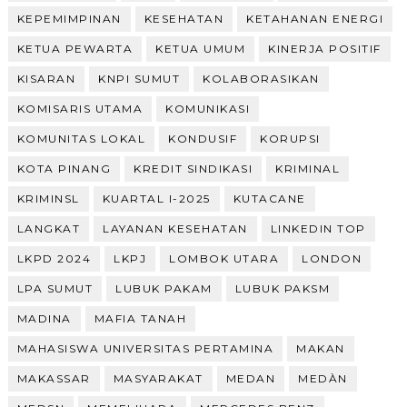
KEPEMIMPINAN
KESEHATAN
KETAHANAN ENERGI
KETUA PEWARTA
KETUA UMUM
KINERJA POSITIF
KISARAN
KNPI SUMUT
KOLABORASIKAN
KOMISARIS UTAMA
KOMUNIKASI
KOMUNITAS LOKAL
KONDUSIF
KORUPSI
KOTA PINANG
KREDIT SINDIKASI
KRIMINAL
KRIMINSL
KUARTAL I-2025
KUTACANE
LANGKAT
LAYANAN KESEHATAN
LINKEDIN TOP
LKPD 2024
LKPJ
LOMBOK UTARA
LONDON
LPA SUMUT
LUBUK PAKAM
LUBUK PAKSM
MADINA
MAFIA TANAH
MAHASISWA UNIVERSITAS PERTAMINA
MAKAN
MAKASSAR
MASYARAKAT
MEDAN
MEDÀN