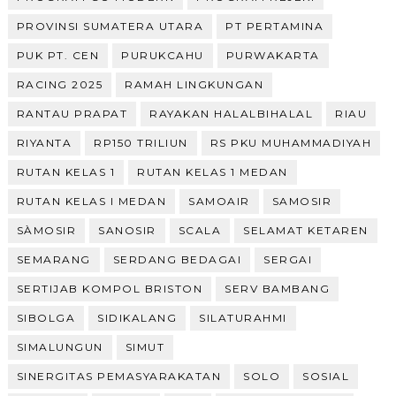
PROVINSI SUMATERA UTARA
PT PERTAMINA
PUK PT. CEN
PURUKCAHU
PURWAKARTA
RACING 2025
RAMAH LINGKUNGAN
RANTAU PRAPAT
RAYAKAN HALALBIHALAL
RIAU
RIYANTA
RP150 TRILIUN
RS PKU MUHAMMADIYAH
RUTAN KELAS 1
RUTAN KELAS 1 MEDAN
RUTAN KELAS I MEDAN
SAMOAIR
SAMOSIR
SÀMOSIR
SANOSIR
SCALA
SELAMAT KETAREN
SEMARANG
SERDANG BEDAGAI
SERGAI
SERTIJAB KOMPOL BRISTON
SERV BAMBANG
SIBOLGA
SIDIKALANG
SILATURAHMI
SIMALUNGUN
SIMUT
SINERGITAS PEMASYARAKATAN
SOLO
SOSIAL