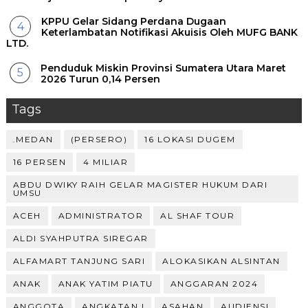
KPPU Gelar Sidang Perdana Dugaan
Keterlambatan Notifikasi Akuisis Oleh MUFG BANK
LTD.
Penduduk Miskin Provinsi Sumatera Utara Maret
2026 Turun 0,14 Persen
Tags
.MEDAN
(PERSERO)
16 LOKASI DUGEM
16 PERSEN
4 MILIAR
ABDU DWIKY RAIH GELAR MAGISTER HUKUM DARI
UMSU
ACEH
ADMINISTRATOR
AL SHAF TOUR
ALDI SYAHPUTRA SIREGAR
ALFAMART TANJUNG SARI
ALOKASIKAN ALSINTAN
ANAK
ANAK YATIM PIATU
ANGGARAN 2024
ANGGOTA
ANGKATAN I
ASAHAN
AUDIENSI