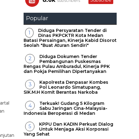
8.6k
Subscribe
subscribers
Popular
Diduga Persyaratan Tender di
Dinas PKPCKTR Kota Medan
Batasi Persaingan, Kinerja Kabid Disorot
Seolah "Buat Aturan Sendiri"
Diduga Dokumen Tender
Pembangunan Puskesmas
Rengas Pulau Amburadul, Kinerja PPK
dan Pokja Pemilihan Dipertanyakan
Kapolresta Denpasar Kombes
Pol Leonardo Simatupang,
SIK.M.H Komit Berantas Narkoba
artal
Terkuak! Gudang 5 Kilogram
Sabu Jaringan Cina-Malaysia-
an
Indonesia Beroperasi di Medan
KPPU Dan KADIN Perkuat Dialog
Untuk Menjaga Aksi Korporasi
Yang Sehat
anjutan