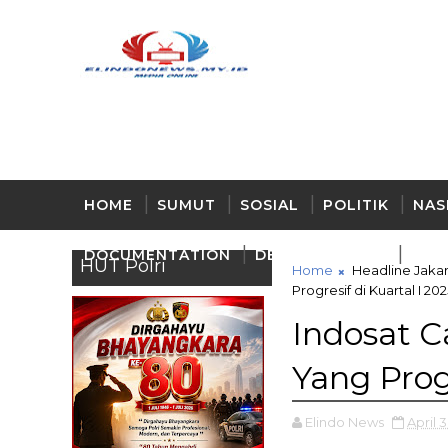
HOME
SUMUT
SOSIAL
POLITIK
NAS
DOCUMENTATION
DELI - SERDANG
BUD
HUT Polri
Home
Headline Jaka
Progresif di Kuartal I 202
Indosat 
Yang Progr
Elindo News
April 