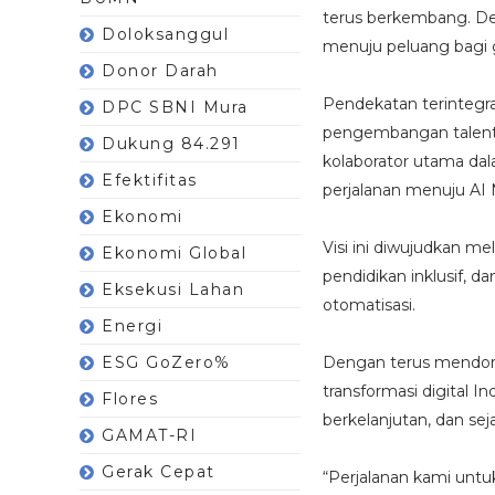
terus berkembang. Deng
Doloksanggul
menuju peluang bagi 
Donor Darah
Pendekatan terintegr
DPC SBNI Mura
pengembangan talenta,
Dukung 84.291
kolaborator utama dal
Efektifitas
perjalanan menuju AI 
Ekonomi
Visi ini diwujudkan me
Ekonomi Global
pendidikan inklusif,
Eksekusi Lahan
otomatisasi.
Energi
ESG GoZero%
Dengan terus mendorong
transformasi digital 
Flores
berkelanjutan, dan sej
GAMAT-RI
Gerak Cepat
“Perjalanan kami untuk