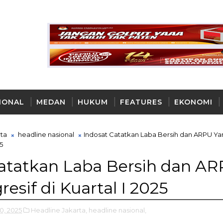
IONAL
MEDAN
HUKUM
FEATURES
EKONOMI
AYA
rta
headline nasional
Indosat Catatkan Laba Bersih dan ARPU Ya
5
Catatkan Laba Bersih dan A
esif di Kuartal I 2025
30, 2025
Headline Jakarta,
headline nasional,