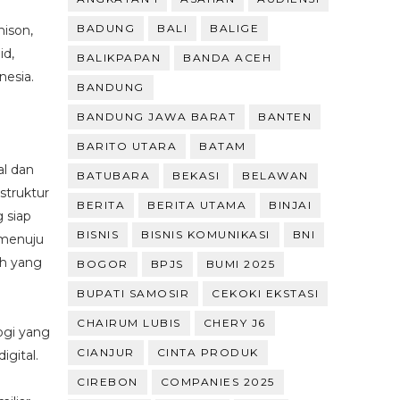
BADUNG
BALI
BALIGE
hison,
id,
BALIKPAPAN
BANDA ACEH
nesia.
BANDUNG
BANDUNG JAWA BARAT
BANTEN
BARITO UTARA
BATAM
l dan
BATUBARA
BEKASI
BELAWAN
struktur
BERITA
BERITA UTAMA
BINJAI
 siap
BISNIS
BISNIS KOMUNIKASI
BNI
 menuju
ah yang
BOGOR
BPJS
BUMI 2025
BUPATI SAMOSIR
CEKOKI EKSTASI
CHAIRUM LUBIS
CHERY J6
ogi yang
CIANJUR
CINTA PRODUK
igital.
CIREBON
COMPANIES 2025