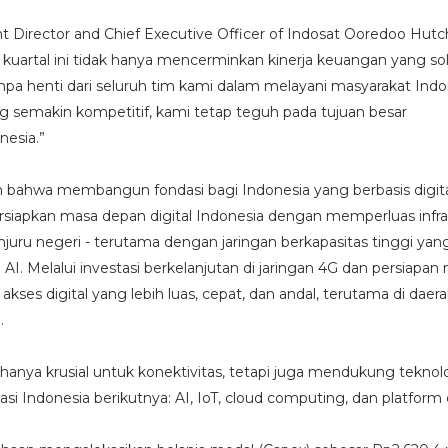
nt Director and Chief Executive Officer of Indosat Ooredoo Hutc
kuartal ini tidak hanya mencerminkan kinerja keuangan yang sol
anpa henti dari seluruh tim kami dalam melayani masyarakat Indo
g semakin kompetitif, kami tetap teguh pada tujuan besar
esia.”
ahwa membangun fondasi bagi Indonesia yang berbasis digita
ersiapkan masa depan digital Indonesia dengan memperluas infra
njuru negeri - terutama dengan jaringan berkapasitas tinggi yang
I. Melalui investasi berkelanjutan di jaringan 4G dan persiapan
ses digital yang lebih luas, cepat, dan andal, terutama di daer
i.
n hanya krusial untuk konektivitas, tetapi juga mendukung teknol
 Indonesia berikutnya: AI, IoT, cloud computing, dan platform d