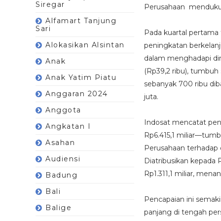
Siregar
Perusahaan mendukung
Alfamart Tanjung
Sari
Pada kuartal pertama
Alokasikan Alsintan
peningkatan berkelan
dalam menghadapi din
Anak
(Rp39,2 ribu), tumbuh
Anak Yatim Piatu
sebanyak 700 ribu dib
Anggaran 2024
juta.
Anggota
Indosat mencatat pend
Angkatan I
Rp6.415,1 miliar—tumb
Asahan
Perusahaan terhadap d
Audiensi
Diatribusikan kepada 
Rp1.311,1 miliar, menan
Badung
Bali
Pencapaian ini semak
Balige
panjang di tengah pers