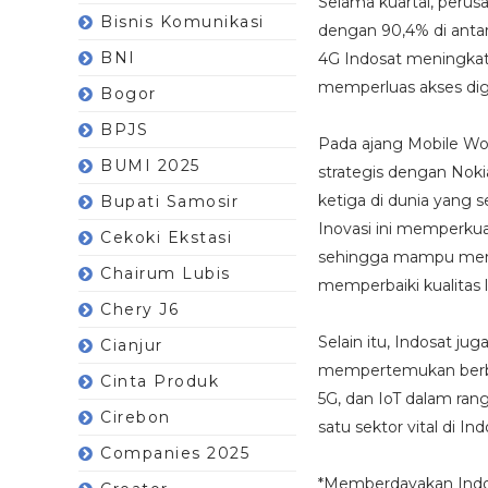
Selama kuartal, perus
Bisnis Komunikasi
dengan 90,4% di antar
BNI
4G Indosat meningkat
memperluas akses digi
Bogor
BPJS
Pada ajang Mobile Wo
BUMI 2025
strategis dengan Noki
ketiga di dunia yang
Bupati Samosir
Inovasi ini memperkua
Cekoki Ekstasi
sehingga mampu menin
Chairum Lubis
memperbaiki kualitas 
Chery J6
Selain itu, Indosat ju
Cianjur
mempertemukan berbag
Cinta Produk
5G, dan IoT dalam ran
Cirebon
satu sektor vital di Ind
Companies 2025
*Memberdayakan Indon