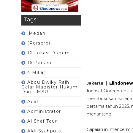
Tags
.Medan
(Persero)
16 Lokasi Dugem
16 Persen
4 Miliar
Abdu Dwiky Raih
Jakarta |
Elindonew
Gelar Magister Hukum
Indosat Ooredoo Hutchi
Dari UMSU
membukukan kinerja ya
Aceh
pertama tahun 2025, 
Administrator
menantang.
Al Shaf Tour
Capaian ini mencermin
Aldi Syahputra