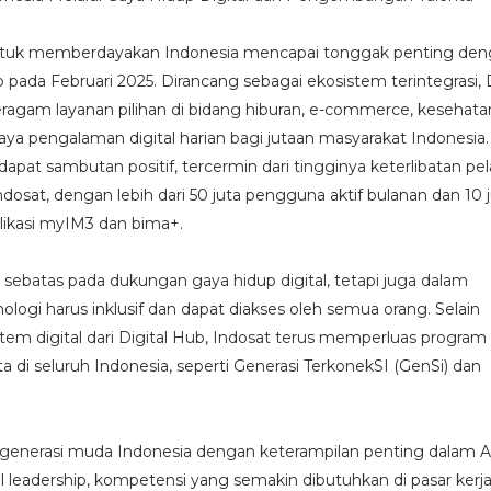
tuk memberdayakan Indonesia mencapai tonggak penting den
 pada Februari 2025. Dirancang sebagai ekosistem terintegrasi, D
agam layanan pilihan di bidang hiburan, e-commerce, kesehata
a pengalaman digital harian bagi jutaan masyarakat Indonesia. I
apat sambutan positif, tercermin dari tingginya keterlibatan p
ndosat, dengan lebih dari 50 juta pengguna aktif bulanan dan 10 
likasi myIM3 dan bima+.
 sebatas pada dukungan gaya hidup digital, tetapi juga dalam
ogi harus inklusif dan dapat diakses oleh semua orang. Selain
m digital dari Digital Hub, Indosat terus memperluas program
di seluruh Indonesia, seperti Generasi TerkonekSI (GenSi) dan
li generasi muda Indonesia dengan keterampilan penting dalam A
al leadership, kompetensi yang semakin dibutuhkan di pasar kerj