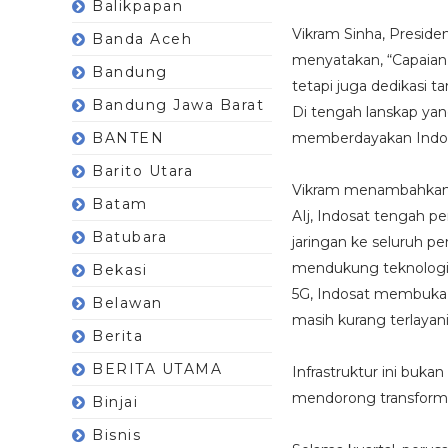
Balikpapan
Vikram Sinha, Preside
Banda Aceh
menyatakan, “Capaian 
Bandung
tetapi juga dedikasi t
Bandung Jawa Barat
Di tengah lanskap yan
BANTEN
memberdayakan Indon
Barito Utara
Vikram menambahkan b
Batam
AIj, Indosat tengah p
Batubara
jaringan ke seluruh pe
mendukung teknologi A
Bekasi
5G, Indosat membuka ak
Belawan
masih kurang terlayan
Berita
BERITA UTAMA
Infrastruktur ini buka
mendorong transformasi
Binjai
Bisnis