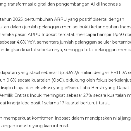
 transformasi digital dan pengembangan AI di Indonesia.
 tahun 2025, pertumbuhan ARPU yang positif disertai dengan
jutan dalam jumlah pelanggan menjadi bukti ketangguhan Indos
amika pasar. ARPU Indosat tercatat mencapai hampir Rp40 rib
 sebesar 4,6% YoY, sementara jumlah pelanggan seluler bertamb
andingkan kuartal sebelumnya, sehingga total pelanggan menca
apatan yang stabil sebesar Rp13.577,9 miliar, dengan EBITDA s
uh 0,6% secara kuartalan (QoQ), didukung oleh fokus berkelanju
isiplin biaya dan eksekusi yang efisien. Laba Bersih yang Dapat
Pemilik Entitas Induk meningkat sebesar 27% secara kuartalan m
dai kinerja laba positif selama 17 kuartal berturut-turut.
in memperkuat komitmen Indosat dalam menciptakan nilai jang
aingan industri yang kian intensif.