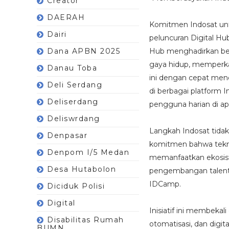
Creator
DAERAH
Komitmen Indosat un
Dairi
peluncuran Digital Hub
Dana APBN 2025
Hub menghadirkan ber
gaya hidup, memperkay
Danau Toba
ini dengan cepat mend
Deli Serdang
di berbagai platform I
Deliserdang
pengguna harian di ap
Deliswrdang
Langkah Indosat tidak
Denpasar
komitmen bahwa teknol
Denpom I/5 Medan
memanfaatkan ekosiste
Desa Hutabolon
pengembangan talenta 
IDCamp.
Diciduk Polisi
Digital
Inisiatif ini membeka
Disabilitas Rumah
otomatisasi, dan digit
BUMN