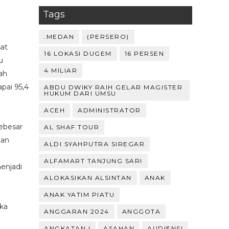
Tags
.MEDAN
(PERSERO)
at
16 LOKASI DUGEM
16 PERSEN
u
4 MILIAR
ah
pai 95,4
ABDU DWIKY RAIH GELAR MAGISTER
HUKUM DARI UMSU
ACEH
ADMINISTRATOR
ebesar
AL SHAF TOUR
tan
ALDI SYAHPUTRA SIREGAR
ALFAMART TANJUNG SARI
enjadi
ALOKASIKAN ALSINTAN
ANAK
ANAK YATIM PIATU
ka
ANGGARAN 2024
ANGGOTA
ANGKATAN I
ASAHAN
AUDIENSI