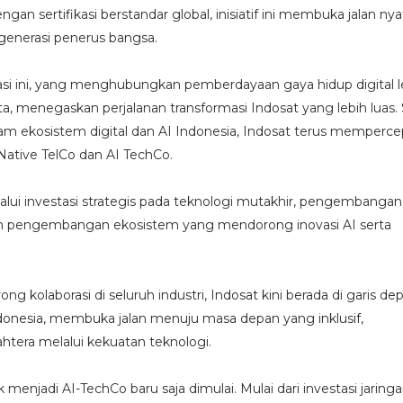
an sertifikasi berstandar global, inisiatif ini membuka jalan nya
generasi penerus bangsa.
asi ini, yang menghubungkan pemberdayaan gaya hidup digital 
 menegaskan perjalanan transformasi Indosat yang lebih luas.
am ekosistem digital dan AI Indonesia, Indosat terus memperce
Native TelCo dan AI TechCo.
lalui investasi strategis pada teknologi mutakhir, pengembangan i
 dan pengembangan ekosistem yang mendorong inovasi AI serta
 kolaborasi di seluruh industri, Indosat kini berada di garis de
Indonesia, membuka jalan menuju masa depan yang inklusif,
ahtera melalui kekuatan teknologi.
 menjadi AI-TechCo baru saja dimulai. Mulai dari investasi jaring