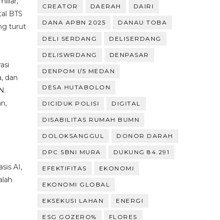
iliar,
CREATOR
DAERAH
DAIRI
tal BTS
DANA APBN 2025
DANAU TOBA
ng turut
DELI SERDANG
DELISERDANG
DELISWRDANG
DENPASAR
asi
DENPOM I/5 MEDAN
, dan
DESA HUTABOLON
N.
n,
DICIDUK POLISI
DIGITAL
DISABILITAS RUMAH BUMN
DOLOKSANGGUL
DONOR DARAH
DPC SBNI MURA
DUKUNG 84.291
is AI,
EFEKTIFITAS
EKONOMI
alah
EKONOMI GLOBAL
EKSEKUSI LAHAN
ENERGI
ESG GOZERO%
FLORES