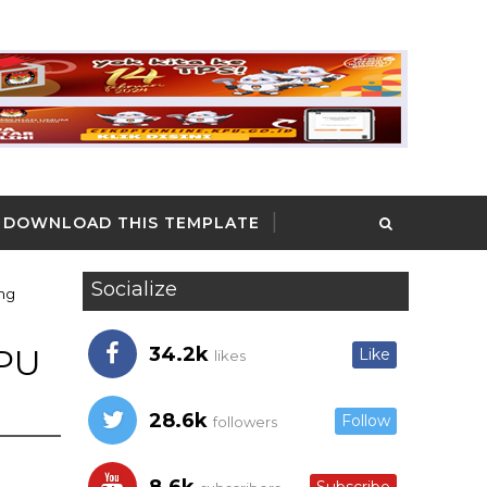
DOWNLOAD THIS TEMPLATE
Socialize
ng
RPU
34.2k
Like
likes
28.6k
Follow
followers