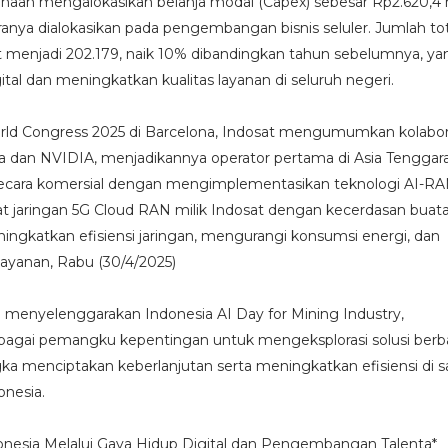
ahaan mengalokasikan belanja modal (Capex) sebesar Rp2.620,4 m
anya dialokasikan pada pengembangan bisnis seluler. Jumlah to
 menjadi 202.179, naik 10% dibandingkan tahun sebelumnya, ya
tal dan meningkatkan kualitas layanan di seluruh negeri.
rld Congress 2025 di Barcelona, Indosat mengumumkan kolabor
a dan NVIDIA, menjadikannya operator pertama di Asia Tenggara
 secara komersial dengan mengimplementasikan teknologi AI-RA
t jaringan 5G Cloud RAN milik Indosat dengan kecerdasan buata
gkatkan efisiensi jaringan, mengurangi konsumsi energi, dan
layanan, Rabu (30/4/2025)
ga menyelenggarakan Indonesia AI Day for Mining Industry,
ai pemangku kepentingan untuk mengeksplorasi solusi berbas
gka menciptakan keberlanjutan serta meningkatkan efisiensi di s
onesia.
esia Melalui Gaya Hidup Digital dan Pengembangan Talenta*