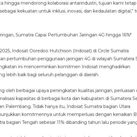
 hingga mendorong kolaborasi antarindustri, tujuan kami tetap
ebagai kekuatan untuk inklusi, inovasi, dan kedaulatan digital,” 
ringan, Sumatra Capai Pertumbuhan Jaringan 4G hingga 16%*
2025, Indosat Ooredoo Hutchison (Indosat) di Circle Sumatra
pertumbuhan penggunaan jaringan 4G di wilayah Sumatera S
ingkatan ini mencerminkan komitmen Indosat menghadirkan
ng lebih baik bagi seluruh pelanggan di daerah.
ng oleh berbagai upaya peningkatan kualitas jaringan, perluasan
malisasi kapasitas di berbagai kota dan kabupaten di Sumatera Se
 Palembang. Tidak hanya itu, Indosat Sumatra bagian Utara
nunjukkan komitmennya untuk memperluas dengan kenaikan B
a bagian Tengah sebesar 11% dibanding tahun lalu periode yan