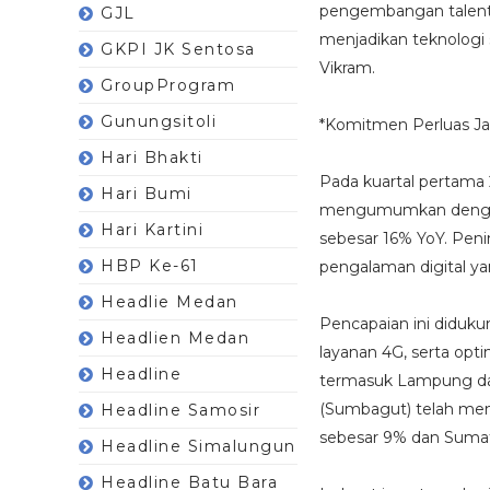
pengembangan talenta
GJL
menjadikan teknologi s
GKPI JK Sentosa
Vikram.
GroupProgram
Gunungsitoli
*Komitmen Perluas Ja
Hari Bhakti
Pada kuartal pertama 
Hari Bumi
mengumumkan dengan 
Hari Kartini
sebesar 16% YoY. Pen
HBP Ke-61
pengalaman digital ya
Headlie Medan
Pencapaian ini diduku
Headlien Medan
layanan 4G, serta opti
Headline
termasuk Lampung dan
(Sumbagut) telah me
Headline Samosir
sebesar 9% dan Sumatr
Headline Simalungun
Headline Batu Bara