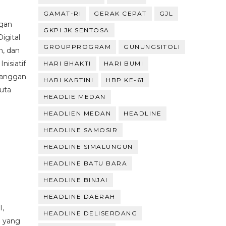
GAMAT-RI
GERAK CEPAT
GJL
gan
GKPI JK SENTOSA
igital
GROUPPROGRAM
GUNUNGSITOLI
n, dan
nisiatif
HARI BHAKTI
HARI BUMI
elanggan
HARI KARTINI
HBP KE-61
juta
HEADLIE MEDAN
HEADLIEN MEDAN
HEADLINE
HEADLINE SAMOSIR
HEADLINE SIMALUNGUN
HEADLINE BATU BARA
HEADLINE BINJAI
HEADLINE DAERAH
I,
HEADLINE DELISERDANG
a yang