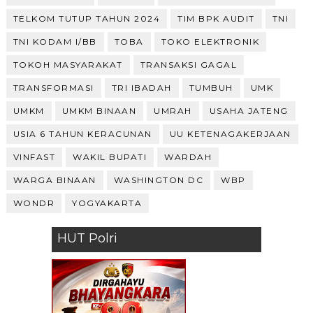
TELKOM TUTUP TAHUN 2024
TIM BPK AUDIT
TNI
TNI KODAM I/BB
TOBA
TOKO ELEKTRONIK
TOKOH MASYARAKAT
TRANSAKSI GAGAL
TRANSFORMASI
TRI IBADAH
TUMBUH
UMK
UMKM
UMKM BINAAN
UMRAH
USAHA JATENG
USIA 6 TAHUN KERACUNAN
UU KETENAGAKERJAAN
VINFAST
WAKIL BUPATI
WARDAH
WARGA BINAAN
WASHINGTON DC
WBP
WONDR
YOGYAKARTA
HUT Polri