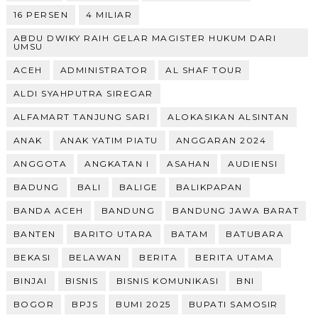
16 PERSEN
4 MILIAR
ABDU DWIKY RAIH GELAR MAGISTER HUKUM DARI
UMSU
ACEH
ADMINISTRATOR
AL SHAF TOUR
ALDI SYAHPUTRA SIREGAR
ALFAMART TANJUNG SARI
ALOKASIKAN ALSINTAN
ANAK
ANAK YATIM PIATU
ANGGARAN 2024
ANGGOTA
ANGKATAN I
ASAHAN
AUDIENSI
BADUNG
BALI
BALIGE
BALIKPAPAN
BANDA ACEH
BANDUNG
BANDUNG JAWA BARAT
BANTEN
BARITO UTARA
BATAM
BATUBARA
BEKASI
BELAWAN
BERITA
BERITA UTAMA
BINJAI
BISNIS
BISNIS KOMUNIKASI
BNI
BOGOR
BPJS
BUMI 2025
BUPATI SAMOSIR