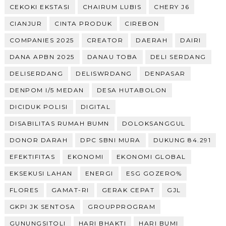
CEKOKI EKSTASI
CHAIRUM LUBIS
CHERY J6
CIANJUR
CINTA PRODUK
CIREBON
COMPANIES 2025
CREATOR
DAERAH
DAIRI
DANA APBN 2025
DANAU TOBA
DELI SERDANG
DELISERDANG
DELISWRDANG
DENPASAR
DENPOM I/5 MEDAN
DESA HUTABOLON
DICIDUK POLISI
DIGITAL
DISABILITAS RUMAH BUMN
DOLOKSANGGUL
DONOR DARAH
DPC SBNI MURA
DUKUNG 84.291
EFEKTIFITAS
EKONOMI
EKONOMI GLOBAL
EKSEKUSI LAHAN
ENERGI
ESG GOZERO%
FLORES
GAMAT-RI
GERAK CEPAT
GJL
GKPI JK SENTOSA
GROUPPROGRAM
GUNUNGSITOLI
HARI BHAKTI
HARI BUMI