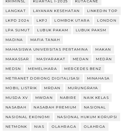
KRIMINSL
KUARTAL I-2025
KUTACANE
LANGKAT
LAYANAN KESEHATAN
LINKEDIN TOP
LKPD 2024
LKPJ
LOMBOK UTARA
LONDON
LPA SUMUT
LUBUK PAKAM
LUBUK PAKSM
MADINA
MAFIA TANAH
MAHASISWA UNIVERSITAS PERTAMINA
MAKAN
MAKASSAR
MASYARAKAT
MEDAN
MEDÀN
MEDSN
MEMELIHARA
MERCEDES BENZ
METRANET DORONG DIGITALISASI
MINAHASA
MOBIL LISTRIK
MRDAN
MURUNGRAYA
MUSDA XV
MWDAN
NABIRE
NAIK KELAS
NASABAH
NASABAH PREMIUM
NASIONAL
NASIONAL EKONOMI
NASIONAL HUKUM KORUPSI
NETMONK
NIAS
OLAHRAGA
OLAHRGA