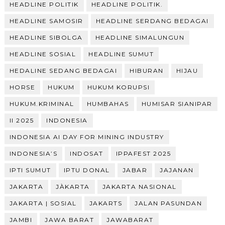
HEADLINE POLITIK
HEADLINE POLITIK.
HEADLINE SAMOSIR
HEADLINE SERDANG BEDAGAI
HEADLINE SIBOLGA
HEADLINE SIMALUNGUN
HEADLINE SOSIAL
HEADLINE SUMUT
HEDALINE SEDANG BEDAGAI
HIBURAN
HIJAU
HORSE
HUKUM
HUKUM KORUPSI
HUKUM.KRIMINAL
HUMBAHAS
HUMISAR SIANIPAR
II 2025
INDONESIA
INDONESIA AI DAY FOR MINING INDUSTRY
INDONESIA’S
INDOSAT
IPPAFEST 2025
IPTI SUMUT
IPTU DONAL
JABAR
JAJANAN
JAKARTA
JÀKARTA
JAKARTA NASIONAL
JAKARTA | SOSIAL
JAKARTS
JALAN PASUNDAN
JAMBI
JAWA BARAT
JAWABARAT