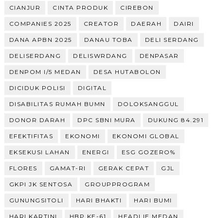
CIANJUR
CINTA PRODUK
CIREBON
COMPANIES 2025
CREATOR
DAERAH
DAIRI
DANA APBN 2025
DANAU TOBA
DELI SERDANG
DELISERDANG
DELISWRDANG
DENPASAR
DENPOM I/5 MEDAN
DESA HUTABOLON
DICIDUK POLISI
DIGITAL
DISABILITAS RUMAH BUMN
DOLOKSANGGUL
DONOR DARAH
DPC SBNI MURA
DUKUNG 84.291
EFEKTIFITAS
EKONOMI
EKONOMI GLOBAL
EKSEKUSI LAHAN
ENERGI
ESG GOZERO%
FLORES
GAMAT-RI
GERAK CEPAT
GJL
GKPI JK SENTOSA
GROUPPROGRAM
GUNUNGSITOLI
HARI BHAKTI
HARI BUMI
HARI KARTINI
HBP KE-61
HEADLIE MEDAN