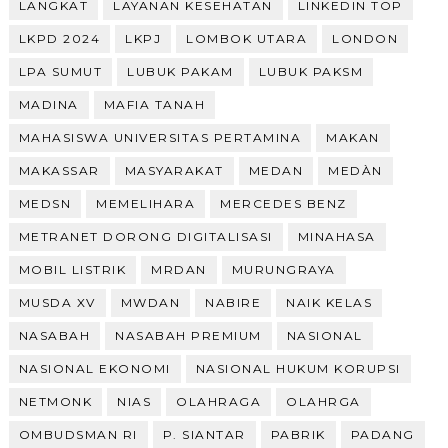
LANGKAT
LAYANAN KESEHATAN
LINKEDIN TOP
LKPD 2024
LKPJ
LOMBOK UTARA
LONDON
LPA SUMUT
LUBUK PAKAM
LUBUK PAKSM
MADINA
MAFIA TANAH
MAHASISWA UNIVERSITAS PERTAMINA
MAKAN
MAKASSAR
MASYARAKAT
MEDAN
MEDÀN
MEDSN
MEMELIHARA
MERCEDES BENZ
METRANET DORONG DIGITALISASI
MINAHASA
MOBIL LISTRIK
MRDAN
MURUNGRAYA
MUSDA XV
MWDAN
NABIRE
NAIK KELAS
NASABAH
NASABAH PREMIUM
NASIONAL
NASIONAL EKONOMI
NASIONAL HUKUM KORUPSI
NETMONK
NIAS
OLAHRAGA
OLAHRGA
OMBUDSMAN RI
P. SIANTAR
PABRIK
PADANG