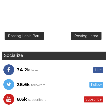
Posting Lebih Baru
Posting Lama
Socialize
34.2k
Like
likes
28.6k
Follow
followers
8.6k
Subscribe
subscribers