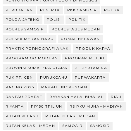
PERTONTONKAN GAYA HEDON DI MEDSOS
PERUBAHAN
PESERTA
PKK SAMOSIR
POLDA
POLDA JATENG
POLISI
POLITIK
POLRES SAMOSIR
POLRESTABES MEDAN
POLSEK MEDAN BARU
POMAL BELAWAN
PRAKTIK PORNOGRAFI ANAK
PRODUK KARYA
PROGRAM GO MODERN
PROGRAM REJEKI
PROVINSI SUMATERA UTARA
PT PERTAMINA
PUK PT. CEN
PURUKCAHU
PURWAKARTA
RACING 2025
RAMAH LINGKUNGAN
RANTAU PRAPAT
RAYAKAN HALALBIHALAL
RIAU
RIYANTA
RP150 TRILIUN
RS PKU MUHAMMADIYAH
RUTAN KELAS 1
RUTAN KELAS 1 MEDAN
RUTAN KELAS I MEDAN
SAMOAIR
SAMOSIR