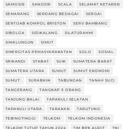
SÀMOSIR
SANOSIR
SCALA
SELAMAT KETAREN
SEMARANG
SERDANG BEDAGAI
SERGAI
SERTIJAB KOMPOL BRISTON
SERV BAMBANG
SIBOLGA
SIDIKALANG
SILATURAHMI
SIMALUNGUN
SIMUT
SINERGITAS PEMASYARAKATAN
SOLO
SOSIAL
SRIKANDI
STABAT
SUIK
SUMATERA BARAT
SUMATERA UTARA
SUMUT
SUMUT EKONOMI
SUMUT.
SURABAYA
TABUNGAN
TANAH SUCI
TANGERANG
TANGKAP 3 ORANG
TANJUNG BALAI
TAPANULI SELATAN
TAPANULI UTARA
TARAKAN
TARUTUNG
TEBINGTINGGI
TELKOM
TELKOM INDONESIA
TELKOM TUTUP TAHUN 2024
TIM BPK AUDIT
TNI