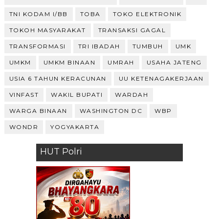
TNI KODAM I/BB
TOBA
TOKO ELEKTRONIK
TOKOH MASYARAKAT
TRANSAKSI GAGAL
TRANSFORMASI
TRI IBADAH
TUMBUH
UMK
UMKM
UMKM BINAAN
UMRAH
USAHA JATENG
USIA 6 TAHUN KERACUNAN
UU KETENAGAKERJAAN
VINFAST
WAKIL BUPATI
WARDAH
WARGA BINAAN
WASHINGTON DC
WBP
WONDR
YOGYAKARTA
HUT Polri