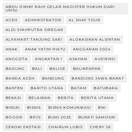
ABDU DWIKY RAIH GELAR MAGISTER HUKUM DARI
UMSU
ACEH
ADMINISTRATOR
AL SHAF TOUR
ALDI SYAHPUTRA SIREGAR
ALFAMART TANJUNG SARI
ALOKASIKAN ALSINTAN
ANAK
ANAK YATIM PIATU
ANGGARAN 2024
ANGGOTA
ANGKATAN I
ASAHAN
AUDIENSI
BADUNG
BALI
BALIGE
BALIKPAPAN
BANDA ACEH
BANDUNG
BANDUNG JAWA BARAT
BANTEN
BARITO UTARA
BATAM
BATUBARA
BEKASI
BELAWAN
BERITA
BERITA UTAMA
BINJAI
BISNIS
BISNIS KOMUNIKASI
BNI
BOGOR
BPJS
BUMI 2025
BUPATI SAMOSIR
CEKOKI EKSTASI
CHAIRUM LUBIS
CHERY J6