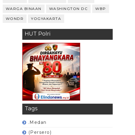
WARGA BINAAN
WASHINGTON DC
WBP
WONDR
YOGYAKARTA
HUT Polri
Tags
.Medan
(Persero)