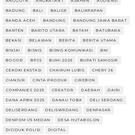
ANGGOTA
ANGKATAN I
ASAHAN
AUDIENSI
BADUNG
BALI
BALIGE
BALIKPAPAN
BANDA ACEH
BANDUNG
BANDUNG JAWA BARAT
BANTEN
BARITO UTARA
BATAM
BATUBARA
BEKASI
BELAWAN
BERITA
BERITA UTAMA
BINJAI
BISNIS
BISNIS KOMUNIKASI
BNI
BOGOR
BPJS
BUMI 2025
BUPATI SAMOSIR
CEKOKI EKSTASI
CHAIRUM LUBIS
CHERY J6
CIANJUR
CINTA PRODUK
CIREBON
COMPANIES 2025
CREATOR
DAERAH
DAIRI
DANA APBN 2025
DANAU TOBA
DELI SERDANG
DELISERDANG
DELISWRDANG
DENPASAR
DENPOM I/5 MEDAN
DESA HUTABOLON
DICIDUK POLISI
DIGITAL