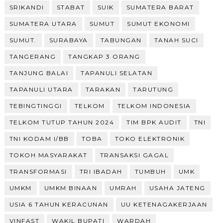
SRIKANDI
STABAT
SUIK
SUMATERA BARAT
SUMATERA UTARA
SUMUT
SUMUT EKONOMI
SUMUT.
SURABAYA
TABUNGAN
TANAH SUCI
TANGERANG
TANGKAP 3 ORANG
TANJUNG BALAI
TAPANULI SELATAN
TAPANULI UTARA
TARAKAN
TARUTUNG
TEBINGTINGGI
TELKOM
TELKOM INDONESIA
TELKOM TUTUP TAHUN 2024
TIM BPK AUDIT
TNI
TNI KODAM I/BB
TOBA
TOKO ELEKTRONIK
TOKOH MASYARAKAT
TRANSAKSI GAGAL
TRANSFORMASI
TRI IBADAH
TUMBUH
UMK
UMKM
UMKM BINAAN
UMRAH
USAHA JATENG
USIA 6 TAHUN KERACUNAN
UU KETENAGAKERJAAN
VINFAST
WAKIL BUPATI
WARDAH