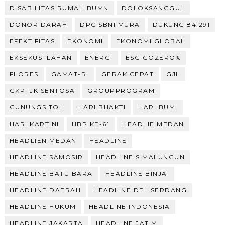
DISABILITAS RUMAH BUMN
DOLOKSANGGUL
DONOR DARAH
DPC SBNI MURA
DUKUNG 84.291
EFEKTIFITAS
EKONOMI
EKONOMI GLOBAL
EKSEKUSI LAHAN
ENERGI
ESG GOZERO%
FLORES
GAMAT-RI
GERAK CEPAT
GJL
GKPI JK SENTOSA
GROUPPROGRAM
GUNUNGSITOLI
HARI BHAKTI
HARI BUMI
HARI KARTINI
HBP KE-61
HEADLIE MEDAN
HEADLIEN MEDAN
HEADLINE
HEADLINE SAMOSIR
HEADLINE SIMALUNGUN
HEADLINE BATU BARA
HEADLINE BINJAI
HEADLINE DAERAH
HEADLINE DELISERDANG
HEADLINE HUKUM
HEADLINE INDONESIA
HEADLINE JAKARTA
HEADLINE JATIM