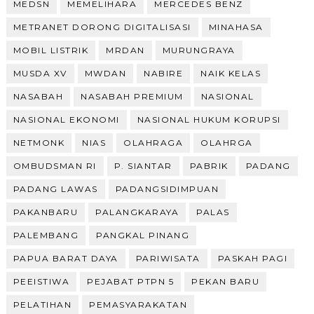
MEDSN
MEMELIHARA
MERCEDES BENZ
METRANET DORONG DIGITALISASI
MINAHASA
MOBIL LISTRIK
MRDAN
MURUNGRAYA
MUSDA XV
MWDAN
NABIRE
NAIK KELAS
NASABAH
NASABAH PREMIUM
NASIONAL
NASIONAL EKONOMI
NASIONAL HUKUM KORUPSI
NETMONK
NIAS
OLAHRAGA
OLAHRGA
OMBUDSMAN RI
P. SIANTAR
PABRIK
PADANG
PADANG LAWAS
PADANGSIDIMPUAN
PAKANBARU
PALANGKARAYA
PALAS
PALEMBANG
PANGKAL PINANG
PAPUA BARAT DAYA
PARIWISATA
PASKAH PAGI
PEEISTIWA
PEJABAT PTPN 5
PEKAN BARU
PELATIHAN
PEMASYARAKATAN