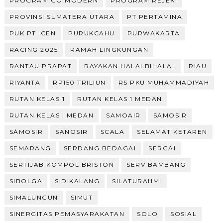
PROGRAM GO MODERN
PROGRAM REJEKI
PROVINSI SUMATERA UTARA
PT PERTAMINA
PUK PT. CEN
PURUKCAHU
PURWAKARTA
RACING 2025
RAMAH LINGKUNGAN
RANTAU PRAPAT
RAYAKAN HALALBIHALAL
RIAU
RIYANTA
RP150 TRILIUN
RS PKU MUHAMMADIYAH
RUTAN KELAS 1
RUTAN KELAS 1 MEDAN
RUTAN KELAS I MEDAN
SAMOAIR
SAMOSIR
SÀMOSIR
SANOSIR
SCALA
SELAMAT KETAREN
SEMARANG
SERDANG BEDAGAI
SERGAI
SERTIJAB KOMPOL BRISTON
SERV BAMBANG
SIBOLGA
SIDIKALANG
SILATURAHMI
SIMALUNGUN
SIMUT
SINERGITAS PEMASYARAKATAN
SOLO
SOSIAL