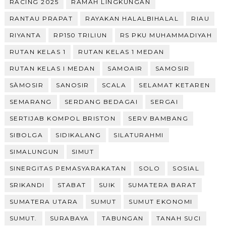
RACING 2025
RAMAH LINGKUNGAN
RANTAU PRAPAT
RAYAKAN HALALBIHALAL
RIAU
RIYANTA
RP150 TRILIUN
RS PKU MUHAMMADIYAH
RUTAN KELAS 1
RUTAN KELAS 1 MEDAN
RUTAN KELAS I MEDAN
SAMOAIR
SAMOSIR
SÀMOSIR
SANOSIR
SCALA
SELAMAT KETAREN
SEMARANG
SERDANG BEDAGAI
SERGAI
SERTIJAB KOMPOL BRISTON
SERV BAMBANG
SIBOLGA
SIDIKALANG
SILATURAHMI
SIMALUNGUN
SIMUT
SINERGITAS PEMASYARAKATAN
SOLO
SOSIAL
SRIKANDI
STABAT
SUIK
SUMATERA BARAT
SUMATERA UTARA
SUMUT
SUMUT EKONOMI
SUMUT.
SURABAYA
TABUNGAN
TANAH SUCI