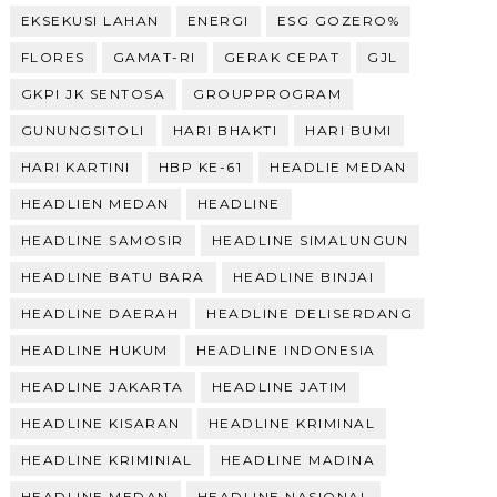
EKSEKUSI LAHAN
ENERGI
ESG GOZERO%
FLORES
GAMAT-RI
GERAK CEPAT
GJL
GKPI JK SENTOSA
GROUPPROGRAM
GUNUNGSITOLI
HARI BHAKTI
HARI BUMI
HARI KARTINI
HBP KE-61
HEADLIE MEDAN
HEADLIEN MEDAN
HEADLINE
HEADLINE SAMOSIR
HEADLINE SIMALUNGUN
HEADLINE BATU BARA
HEADLINE BINJAI
HEADLINE DAERAH
HEADLINE DELISERDANG
HEADLINE HUKUM
HEADLINE INDONESIA
HEADLINE JAKARTA
HEADLINE JATIM
HEADLINE KISARAN
HEADLINE KRIMINAL
HEADLINE KRIMINIAL
HEADLINE MADINA
HEADLINE MEDAN
HEADLINE NASIONAL