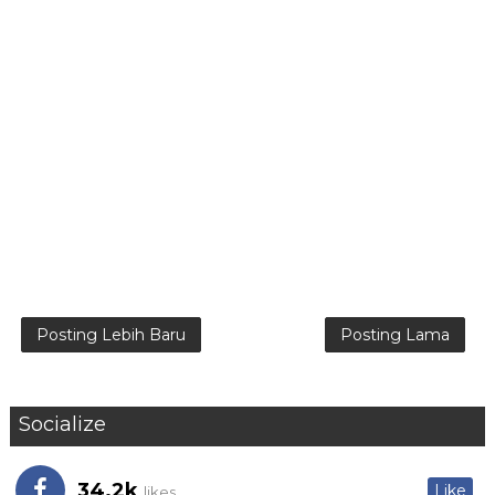
Posting Lebih Baru
Posting Lama
Socialize
34.2k
Like
likes