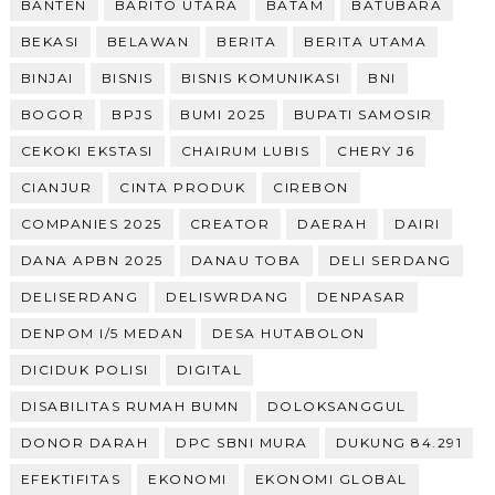
BANTEN
BARITO UTARA
BATAM
BATUBARA
BEKASI
BELAWAN
BERITA
BERITA UTAMA
BINJAI
BISNIS
BISNIS KOMUNIKASI
BNI
BOGOR
BPJS
BUMI 2025
BUPATI SAMOSIR
CEKOKI EKSTASI
CHAIRUM LUBIS
CHERY J6
CIANJUR
CINTA PRODUK
CIREBON
COMPANIES 2025
CREATOR
DAERAH
DAIRI
DANA APBN 2025
DANAU TOBA
DELI SERDANG
DELISERDANG
DELISWRDANG
DENPASAR
DENPOM I/5 MEDAN
DESA HUTABOLON
DICIDUK POLISI
DIGITAL
DISABILITAS RUMAH BUMN
DOLOKSANGGUL
DONOR DARAH
DPC SBNI MURA
DUKUNG 84.291
EFEKTIFITAS
EKONOMI
EKONOMI GLOBAL