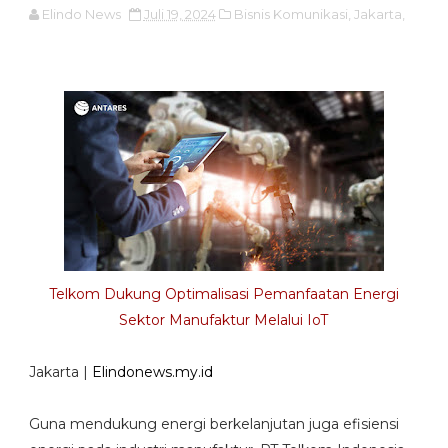
Elindo News
Juli 19, 2024
Bisnis Komunikasi,
Jakarta,
Telkom Dukung Optimalisasi Pemanfaatan Energi
Sektor Manufaktur Melalui IoT
Jakarta |
Elindonews.my.id
Guna mendukung energi berkelanjutan juga efisiensi