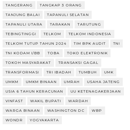
TANGERANG
TANGKAP 3 ORANG
TANJUNG BALAI
TAPANULI SELATAN
TAPANULI UTARA
TARAKAN
TARUTUNG
TEBINGTINGGI
TELKOM
TELKOM INDONESIA
TELKOM TUTUP TAHUN 2024
TIM BPK AUDIT
TNI
TNI KODAM I/BB
TOBA
TOKO ELEKTRONIK
TOKOH MASYARAKAT
TRANSAKSI GAGAL
TRANSFORMASI
TRI IBADAH
TUMBUH
UMK
UMKM
UMKM BINAAN
UMRAH
USAHA JATENG
USIA 6 TAHUN KERACUNAN
UU KETENAGAKERJAAN
VINFAST
WAKIL BUPATI
WARDAH
WARGA BINAAN
WASHINGTON DC
WBP
WONDR
YOGYAKARTA