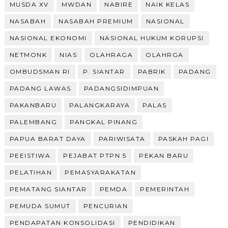
MUSDA XV
MWDAN
NABIRE
NAIK KELAS
NASABAH
NASABAH PREMIUM
NASIONAL
NASIONAL EKONOMI
NASIONAL HUKUM KORUPSI
NETMONK
NIAS
OLAHRAGA
OLAHRGA
OMBUDSMAN RI
P. SIANTAR
PABRIK
PADANG
PADANG LAWAS
PADANGSIDIMPUAN
PAKANBARU
PALANGKARAYA
PALAS
PALEMBANG
PANGKAL PINANG
PAPUA BARAT DAYA
PARIWISATA
PASKAH PAGI
PEEISTIWA
PEJABAT PTPN 5
PEKAN BARU
PELATIHAN
PEMASYARAKATAN
PEMATANG SIANTAR
PEMDA
PEMERINTAH
PEMUDA SUMUT
PENCURIAN
PENDAPATAN KONSOLIDASI
PENDIDIKAN