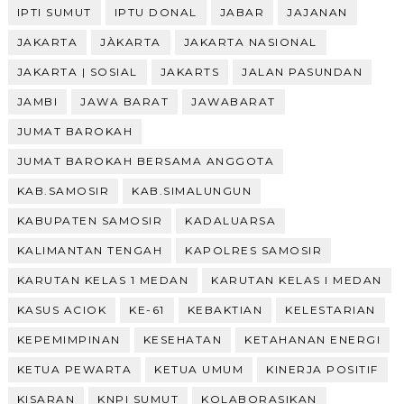
IPTI SUMUT
IPTU DONAL
JABAR
JAJANAN
JAKARTA
JÀKARTA
JAKARTA NASIONAL
JAKARTA | SOSIAL
JAKARTS
JALAN PASUNDAN
JAMBI
JAWA BARAT
JAWABARAT
JUMAT BAROKAH
JUMAT BAROKAH BERSAMA ANGGOTA
KAB.SAMOSIR
KAB.SIMALUNGUN
KABUPATEN SAMOSIR
KADALUARSA
KALIMANTAN TENGAH
KAPOLRES SAMOSIR
KARUTAN KELAS 1 MEDAN
KARUTAN KELAS I MEDAN
KASUS ACIOK
KE-61
KEBAKTIAN
KELESTARIAN
KEPEMIMPINAN
KESEHATAN
KETAHANAN ENERGI
KETUA PEWARTA
KETUA UMUM
KINERJA POSITIF
KISARAN
KNPI SUMUT
KOLABORASIKAN