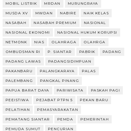
MOBIL LISTRIK
MRDAN
MURUNGRAYA
MUSDA XV
MWDAN
NABIRE
NAIK KELAS
NASABAH
NASABAH PREMIUM
NASIONAL
NASIONAL EKONOMI
NASIONAL HUKUM KORUPSI
NETMONK
NIAS
OLAHRAGA
OLAHRGA
OMBUDSMAN RI
P. SIANTAR
PABRIK
PADANG
PADANG LAWAS
PADANGSIDIMPUAN
PAKANBARU
PALANGKARAYA
PALAS
PALEMBANG
PANGKAL PINANG
PAPUA BARAT DAYA
PARIWISATA
PASKAH PAGI
PEEISTIWA
PEJABAT PTPN 5
PEKAN BARU
PELATIHAN
PEMASYARAKATAN
PEMATANG SIANTAR
PEMDA
PEMERINTAH
PEMUDA SUMUT
PENCURIAN