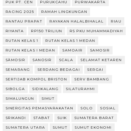
PUK PT. CEN
PURUKCAHU
PURWAKARTA
RACING 2025
RAMAH LINGKUNGAN
RANTAU PRAPAT
RAYAKAN HALALBIHALAL
RIAU
RIYANTA
RP150 TRILIUN
RS PKU MUHAMMADIYAH
RUTAN KELAS 1
RUTAN KELAS 1 MEDAN
RUTAN KELAS I MEDAN
SAMOAIR
SAMOSIR
SÀMOSIR
SANOSIR
SCALA
SELAMAT KETAREN
SEMARANG
SERDANG BEDAGAI
SERGAI
SERTIJAB KOMPOL BRISTON
SERV BAMBANG
SIBOLGA
SIDIKALANG
SILATURAHMI
SIMALUNGUN
SIMUT
SINERGITAS PEMASYARAKATAN
SOLO
SOSIAL
SRIKANDI
STABAT
SUIK
SUMATERA BARAT
SUMATERA UTARA
SUMUT
SUMUT EKONOMI