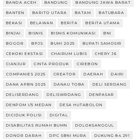
BANDA ACEH
BANDUNG
BANDUNG JAWA BARAT
BANTEN
BARITO UTARA
BATAM
BATUBARA
BEKASI
BELAWAN
BERITA
BERITA UTAMA
BINJAI
BISNIS
BISNIS KOMUNIKASI
BNI
BOGOR
BPJS
BUMI 2025
BUPATI SAMOSIR
CEKOKI EKSTASI
CHAIRUM LUBIS
CHERY J6
CIANJUR
CINTA PRODUK
CIREBON
COMPANIES 2025
CREATOR
DAERAH
DAIRI
DANA APBN 2025
DANAU TOBA
DELI SERDANG
DELISERDANG
DELISWRDANG
DENPASAR
DENPOM I/5 MEDAN
DESA HUTABOLON
DICIDUK POLISI
DIGITAL
DISABILITAS RUMAH BUMN
DOLOKSANGGUL
DONOR DARAH
DPC SBNI MURA
DUKUNG 84.291