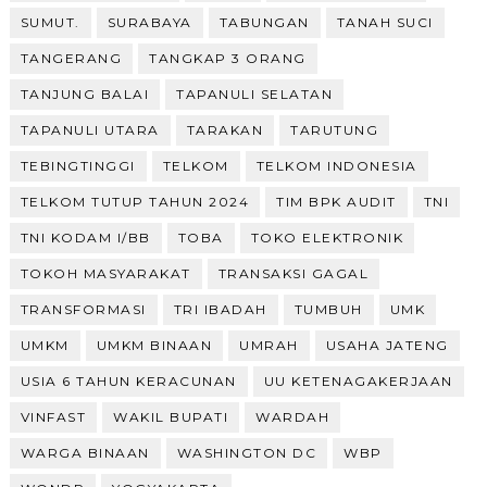
SUMUT.
SURABAYA
TABUNGAN
TANAH SUCI
TANGERANG
TANGKAP 3 ORANG
TANJUNG BALAI
TAPANULI SELATAN
TAPANULI UTARA
TARAKAN
TARUTUNG
TEBINGTINGGI
TELKOM
TELKOM INDONESIA
TELKOM TUTUP TAHUN 2024
TIM BPK AUDIT
TNI
TNI KODAM I/BB
TOBA
TOKO ELEKTRONIK
TOKOH MASYARAKAT
TRANSAKSI GAGAL
TRANSFORMASI
TRI IBADAH
TUMBUH
UMK
UMKM
UMKM BINAAN
UMRAH
USAHA JATENG
USIA 6 TAHUN KERACUNAN
UU KETENAGAKERJAAN
VINFAST
WAKIL BUPATI
WARDAH
WARGA BINAAN
WASHINGTON DC
WBP