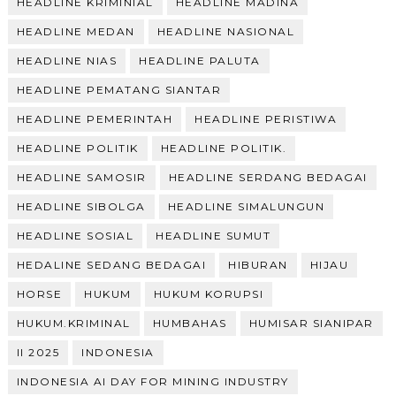
HEADLINE KRIMINIAL
HEADLINE MADINA
HEADLINE MEDAN
HEADLINE NASIONAL
HEADLINE NIAS
HEADLINE PALUTA
HEADLINE PEMATANG SIANTAR
HEADLINE PEMERINTAH
HEADLINE PERISTIWA
HEADLINE POLITIK
HEADLINE POLITIK.
HEADLINE SAMOSIR
HEADLINE SERDANG BEDAGAI
HEADLINE SIBOLGA
HEADLINE SIMALUNGUN
HEADLINE SOSIAL
HEADLINE SUMUT
HEDALINE SEDANG BEDAGAI
HIBURAN
HIJAU
HORSE
HUKUM
HUKUM KORUPSI
HUKUM.KRIMINAL
HUMBAHAS
HUMISAR SIANIPAR
II 2025
INDONESIA
INDONESIA AI DAY FOR MINING INDUSTRY