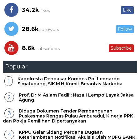
34.2k
Like
likes
28.6k
Follow
followers
8.6k
Subscribe
subscribers
Popular
Kapolresta Denpasar Kombes Pol Leonardo
Simatupang, SIK.M.H Komit Berantas Narkoba
Prof. Dr M Aslam Fadli : Nazali Lempo Layak Jaksa
Agung
Diduga Dokumen Tender Pembangunan
Puskesmas Rengas Pulau Amburadul, Kinerja PPK
dan Pokja Pemilihan Dipertanyakan
KPPU Gelar Sidang Perdana Dugaan
Keterlambatan Notifikasi Akuisis Oleh MUFG BANK