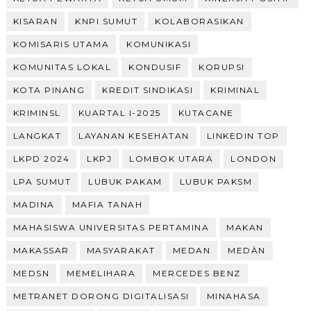
KISARAN
KNPI SUMUT
KOLABORASIKAN
KOMISARIS UTAMA
KOMUNIKASI
KOMUNITAS LOKAL
KONDUSIF
KORUPSI
KOTA PINANG
KREDIT SINDIKASI
KRIMINAL
KRIMINSL
KUARTAL I-2025
KUTACANE
LANGKAT
LAYANAN KESEHATAN
LINKEDIN TOP
LKPD 2024
LKPJ
LOMBOK UTARA
LONDON
LPA SUMUT
LUBUK PAKAM
LUBUK PAKSM
MADINA
MAFIA TANAH
MAHASISWA UNIVERSITAS PERTAMINA
MAKAN
MAKASSAR
MASYARAKAT
MEDAN
MEDÀN
MEDSN
MEMELIHARA
MERCEDES BENZ
METRANET DORONG DIGITALISASI
MINAHASA