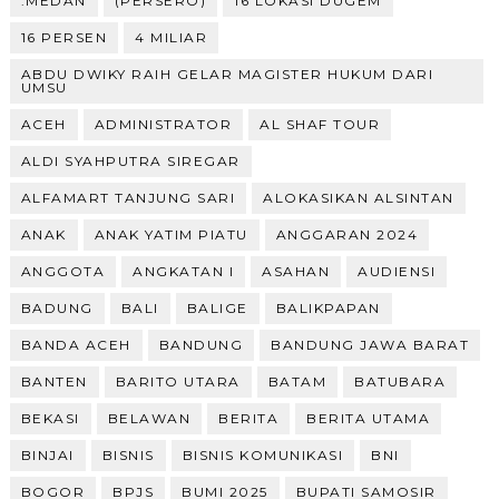
.MEDAN
(PERSERO)
16 LOKASI DUGEM
16 PERSEN
4 MILIAR
ABDU DWIKY RAIH GELAR MAGISTER HUKUM DARI
UMSU
ACEH
ADMINISTRATOR
AL SHAF TOUR
ALDI SYAHPUTRA SIREGAR
ALFAMART TANJUNG SARI
ALOKASIKAN ALSINTAN
ANAK
ANAK YATIM PIATU
ANGGARAN 2024
ANGGOTA
ANGKATAN I
ASAHAN
AUDIENSI
BADUNG
BALI
BALIGE
BALIKPAPAN
BANDA ACEH
BANDUNG
BANDUNG JAWA BARAT
BANTEN
BARITO UTARA
BATAM
BATUBARA
BEKASI
BELAWAN
BERITA
BERITA UTAMA
BINJAI
BISNIS
BISNIS KOMUNIKASI
BNI
BOGOR
BPJS
BUMI 2025
BUPATI SAMOSIR