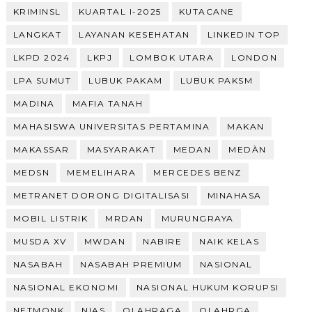
KRIMINSL
KUARTAL I-2025
KUTACANE
LANGKAT
LAYANAN KESEHATAN
LINKEDIN TOP
LKPD 2024
LKPJ
LOMBOK UTARA
LONDON
LPA SUMUT
LUBUK PAKAM
LUBUK PAKSM
MADINA
MAFIA TANAH
MAHASISWA UNIVERSITAS PERTAMINA
MAKAN
MAKASSAR
MASYARAKAT
MEDAN
MEDÀN
MEDSN
MEMELIHARA
MERCEDES BENZ
METRANET DORONG DIGITALISASI
MINAHASA
MOBIL LISTRIK
MRDAN
MURUNGRAYA
MUSDA XV
MWDAN
NABIRE
NAIK KELAS
NASABAH
NASABAH PREMIUM
NASIONAL
NASIONAL EKONOMI
NASIONAL HUKUM KORUPSI
NETMONK
NIAS
OLAHRAGA
OLAHRGA