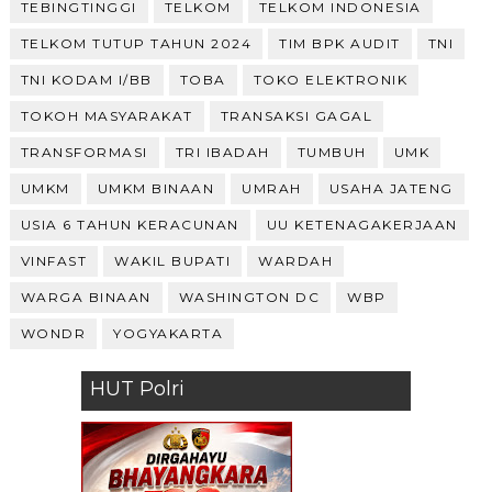
TEBINGTINGGI
TELKOM
TELKOM INDONESIA
TELKOM TUTUP TAHUN 2024
TIM BPK AUDIT
TNI
TNI KODAM I/BB
TOBA
TOKO ELEKTRONIK
TOKOH MASYARAKAT
TRANSAKSI GAGAL
TRANSFORMASI
TRI IBADAH
TUMBUH
UMK
UMKM
UMKM BINAAN
UMRAH
USAHA JATENG
USIA 6 TAHUN KERACUNAN
UU KETENAGAKERJAAN
VINFAST
WAKIL BUPATI
WARDAH
WARGA BINAAN
WASHINGTON DC
WBP
WONDR
YOGYAKARTA
HUT Polri