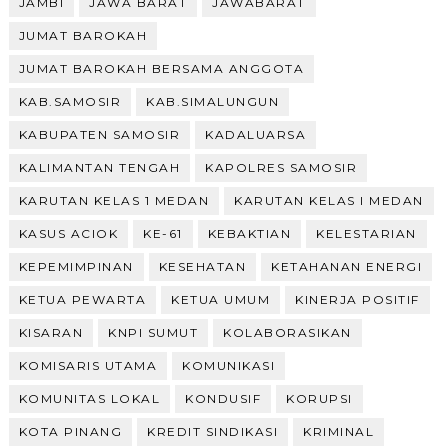
JAMBI
JAWA BARAT
JAWABARAT
JUMAT BAROKAH
JUMAT BAROKAH BERSAMA ANGGOTA
KAB.SAMOSIR
KAB.SIMALUNGUN
KABUPATEN SAMOSIR
KADALUARSA
KALIMANTAN TENGAH
KAPOLRES SAMOSIR
KARUTAN KELAS 1 MEDAN
KARUTAN KELAS I MEDAN
KASUS ACIOK
KE-61
KEBAKTIAN
KELESTARIAN
KEPEMIMPINAN
KESEHATAN
KETAHANAN ENERGI
KETUA PEWARTA
KETUA UMUM
KINERJA POSITIF
KISARAN
KNPI SUMUT
KOLABORASIKAN
KOMISARIS UTAMA
KOMUNIKASI
KOMUNITAS LOKAL
KONDUSIF
KORUPSI
KOTA PINANG
KREDIT SINDIKASI
KRIMINAL