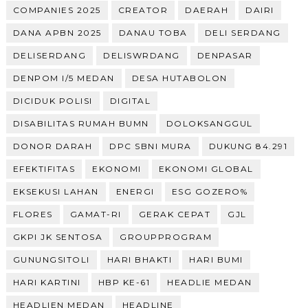
COMPANIES 2025
CREATOR
DAERAH
DAIRI
DANA APBN 2025
DANAU TOBA
DELI SERDANG
DELISERDANG
DELISWRDANG
DENPASAR
DENPOM I/5 MEDAN
DESA HUTABOLON
DICIDUK POLISI
DIGITAL
DISABILITAS RUMAH BUMN
DOLOKSANGGUL
DONOR DARAH
DPC SBNI MURA
DUKUNG 84.291
EFEKTIFITAS
EKONOMI
EKONOMI GLOBAL
EKSEKUSI LAHAN
ENERGI
ESG GOZERO%
FLORES
GAMAT-RI
GERAK CEPAT
GJL
GKPI JK SENTOSA
GROUPPROGRAM
GUNUNGSITOLI
HARI BHAKTI
HARI BUMI
HARI KARTINI
HBP KE-61
HEADLIE MEDAN
HEADLIEN MEDAN
HEADLINE