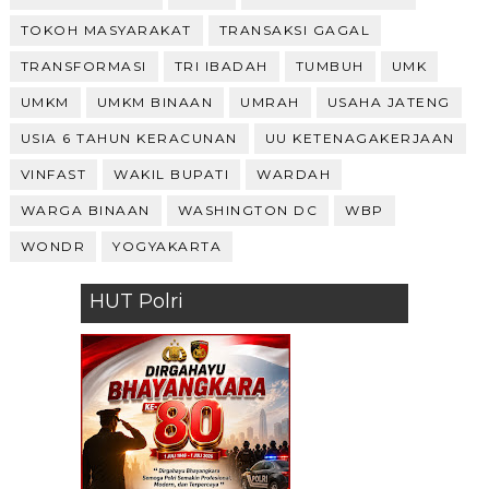
TOKOH MASYARAKAT
TRANSAKSI GAGAL
TRANSFORMASI
TRI IBADAH
TUMBUH
UMK
UMKM
UMKM BINAAN
UMRAH
USAHA JATENG
USIA 6 TAHUN KERACUNAN
UU KETENAGAKERJAAN
VINFAST
WAKIL BUPATI
WARDAH
WARGA BINAAN
WASHINGTON DC
WBP
WONDR
YOGYAKARTA
HUT Polri