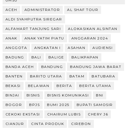
UMSU
ACEH
ADMINISTRATOR
AL SHAF TOUR
ALDI SYAHPUTRA SIREGAR
ALFAMART TANJUNG SARI
ALOKASIKAN ALSINTAN
ANAK
ANAK YATIM PIATU
ANGGARAN 2024
ANGGOTA
ANGKATAN I
ASAHAN
AUDIENSI
BADUNG
BALI
BALIGE
BALIKPAPAN
BANDA ACEH
BANDUNG
BANDUNG JAWA BARAT
BANTEN
BARITO UTARA
BATAM
BATUBARA
BEKASI
BELAWAN
BERITA
BERITA UTAMA
BINJAI
BISNIS
BISNIS KOMUNIKASI
BNI
BOGOR
BPJS
BUMI 2025
BUPATI SAMOSIR
CEKOKI EKSTASI
CHAIRUM LUBIS
CHERY J6
CIANJUR
CINTA PRODUK
CIREBON