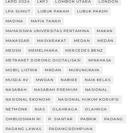
LKPD 2024
LKPJ
LOMBOK UTARA
LONDON
LPA SUMUT
LUBUK PAKAM
LUBUK PAKSM
MADINA
MAFIA TANAH
MAHASISWA UNIVERSITAS PERTAMINA
MAKAN
MAKASSAR
MASYARAKAT
MEDAN
MEDÀN
MEDSN
MEMELIHARA
MERCEDES BENZ
METRANET DORONG DIGITALISASI
MINAHASA
MOBIL LISTRIK
MRDAN
MURUNGRAYA
MUSDA XV
MWDAN
NABIRE
NAIK KELAS
NASABAH
NASABAH PREMIUM
NASIONAL
NASIONAL EKONOMI
NASIONAL HUKUM KORUPSI
NETMONK
NIAS
OLAHRAGA
OLAHRGA
OMBUDSMAN RI
P. SIANTAR
PABRIK
PADANG
PADANG LAWAS
PADANGSIDIMPUAN