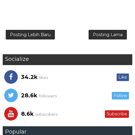
Posting Lebih Baru
Posting Lama
Socialize
34.2k
Like
likes
28.6k
Follow
followers
8.6k
Subscribe
subscribers
Popular