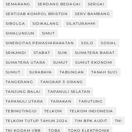
SEMARANG
SERDANG BEDAGAI
SERGAI
SERTIJAB KOMPOL BRISTON
SERV BAMBANG
SIBOLGA
SIDIKALANG
SILATURAHMI
SIMALUNGUN
SIMUT
SINERGITAS PEMASYARAKATAN
SOLO
SOSIAL
SRIKANDI
STABAT
SUIK
SUMATERA BARAT
SUMATERA UTARA
SUMUT
SUMUT EKONOMI
SUMUT.
SURABAYA
TABUNGAN
TANAH SUCI
TANGERANG
TANGKAP 3 ORANG
TANJUNG BALAI
TAPANULI SELATAN
TAPANULI UTARA
TARAKAN
TARUTUNG
TEBINGTINGGI
TELKOM
TELKOM INDONESIA
TELKOM TUTUP TAHUN 2024
TIM BPK AUDIT
TNI
TNI KODAM I/BB
TOBA
TOKO ELEKTRONIK