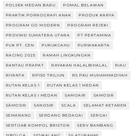
POLSEK MEDAN BARU
POMAL BELAWAN
PRAKTIK PORNOGRAFI ANAK
PRODUK KARYA
PROGRAM GO MODERN
PROGRAM REJEKI
PROVINSI SUMATERA UTARA
PT PERTAMINA
PUK PT. CEN
PURUKCAHU
PURWAKARTA
RACING 2025
RAMAH LINGKUNGAN
RANTAU PRAPAT
RAYAKAN HALALBIHALAL
RIAU
RIYANTA
RP150 TRILIUN
RS PKU MUHAMMADIYAH
RUTAN KELAS 1
RUTAN KELAS 1 MEDAN
RUTAN KELAS I MEDAN
SAMOAIR
SAMOSIR
SÀMOSIR
SANOSIR
SCALA
SELAMAT KETAREN
SEMARANG
SERDANG BEDAGAI
SERGAI
SERTIJAB KOMPOL BRISTON
SERV BAMBANG
SIBOLGA
SIDIKALANG
SILATURAHMI