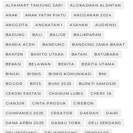
ALFAMART TANJUNG SARI
ALOKASIKAN ALSINTAN
ANAK
ANAK YATIM PIATU
ANGGARAN 2024
ANGGOTA
ANGKATAN I
ASAHAN
AUDIENSI
BADUNG
BALI
BALIGE
BALIKPAPAN
BANDA ACEH
BANDUNG
BANDUNG JAWA BARAT
BANTEN
BARITO UTARA
BATAM
BATUBARA
BEKASI
BELAWAN
BERITA
BERITA UTAMA
BINJAI
BISNIS
BISNIS KOMUNIKASI
BNI
BOGOR
BPJS
BUMI 2025
BUPATI SAMOSIR
CEKOKI EKSTASI
CHAIRUM LUBIS
CHERY J6
CIANJUR
CINTA PRODUK
CIREBON
COMPANIES 2025
CREATOR
DAERAH
DAIRI
DANA APBN 2025
DANAU TOBA
DELI SERDANG
DELISERDANG
DELISWRDANG
DENPASAR