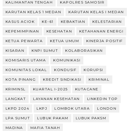
KALIMANTAN TENGAH
KAPOLRES SAMOSIR
KARUTAN KELAS 1 MEDAN
KARUTAN KELAS I MEDAN
KASUS ACIOK
KE-61
KEBAKTIAN
KELESTARIAN
KEPEMIMPINAN
KESEHATAN
KETAHANAN ENERGI
KETUA PEWARTA
KETUA UMUM
KINERJA POSITIF
KISARAN
KNPI SUMUT
KOLABORASIKAN
KOMISARIS UTAMA
KOMUNIKASI
KOMUNITAS LOKAL
KONDUSIF
KORUPSI
KOTA PINANG
KREDIT SINDIKASI
KRIMINAL
KRIMINSL
KUARTAL I-2025
KUTACANE
LANGKAT
LAYANAN KESEHATAN
LINKEDIN TOP
LKPD 2024
LKPJ
LOMBOK UTARA
LONDON
LPA SUMUT
LUBUK PAKAM
LUBUK PAKSM
MADINA
MAFIA TANAH