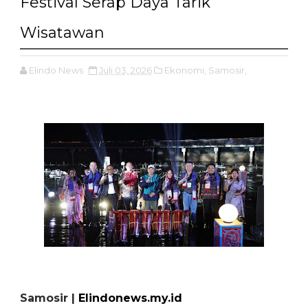
Festival Serap Daya Tarik
Wisatawan
Elindo News
Juli 03, 2026
Ekonomi,
Samosir,
Samosir |
Elindonews.my.id