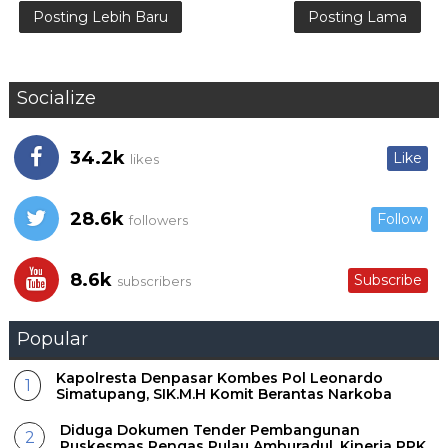
Posting Lebih Baru
Posting Lama
Socialize
34.2k
Like
likes
28.6k
Follow
followers
8.6k
Subscribe
subscribers
Popular
Kapolresta Denpasar Kombes Pol Leonardo
Simatupang, SIK.M.H Komit Berantas Narkoba
Diduga Dokumen Tender Pembangunan
Puskesmas Rengas Pulau Amburadul, Kinerja PPK