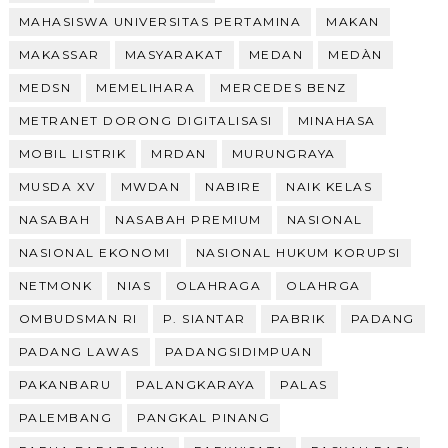
MAHASISWA UNIVERSITAS PERTAMINA
MAKAN
MAKASSAR
MASYARAKAT
MEDAN
MEDÀN
MEDSN
MEMELIHARA
MERCEDES BENZ
METRANET DORONG DIGITALISASI
MINAHASA
MOBIL LISTRIK
MRDAN
MURUNGRAYA
MUSDA XV
MWDAN
NABIRE
NAIK KELAS
NASABAH
NASABAH PREMIUM
NASIONAL
NASIONAL EKONOMI
NASIONAL HUKUM KORUPSI
NETMONK
NIAS
OLAHRAGA
OLAHRGA
OMBUDSMAN RI
P. SIANTAR
PABRIK
PADANG
PADANG LAWAS
PADANGSIDIMPUAN
PAKANBARU
PALANGKARAYA
PALAS
PALEMBANG
PANGKAL PINANG