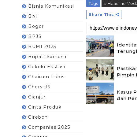
Tags
# Headline Med
Bisnis Komunikasi
Share This
BNI
Bogor
BPJS
Identit
BUMI 2025
Terung
Bupati Samosir
Cekoki Ekstasi
Pastika
Pimpin 
Chairum Lubis
Chery J6
Kasus P
Cianjur
dan Pe
Cinta Produk
Cirebon
Companies 2025