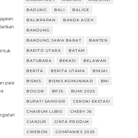
BADUNG
BALI
BALIGE
ajaran
BALIKPAPAN
BANDA ACEH
alankan
BANDUNG
BANDUNG JAWA BARAT
BANTEN
untuk
BARITO UTARA
BATAM
BATUBARA
BEKASI
BELAWAN
BERITA
BERITA UTAMA
BINJAI
BISNIS
BISNIS KOMUNIKASI
BNI
an para
wa
BOGOR
BPJS
BUMI 2025
BUPATI SAMOSIR
CEKOKI EKSTASI
CHAIRUM LUBIS
CHERY J6
egiatan
CIANJUR
CINTA PRODUK
CIREBON
COMPANIES 2025