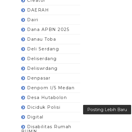
Creator
DAERAH
Dairi
Dana APBN 2025
Danau Toba
Deli Serdang
Deliserdang
Deliswrdang
Denpasar
Denpom I/5 Medan
Desa Hutabolon
Diciduk Polisi
Posting Lebih Baru
Digital
Disabilitas Rumah
BUMN