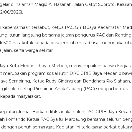
elar di halaman Masjid Al Hasanah, Jalan Gatot Subroto, Kelurah
2/06/2026).
h kebersamaan tersebut, Ketua PAC GRIB Jaya Kecamatan Me
aung, turun langsung bersama jajaran pengurus PAC dan Ranting
500 nasi kotak kepada para jemaah masjid usai menunaikan ib
jalan, serta warga sekitar.
Jaya Kota Medan, Thoyib Marbun, menyampaikan bahwa kegiat
t merupakan program sosial rutin DPC GRIB Jaya Medan dibaw
aya Sembiring, Ketua Rudy Ginting dan Bendahara Rio Siahaan,
ergilir oleh setiap Pimpinan Anak Cabang (PAC) sebagai bentuk
 kepada masyarakat.
ini kegiatan Jumat Berkah dilaksanakan oleh PAC GRIB Jaya Keca
ah komando Ketua PAC Syaiful Marpaung bersama seluruh pen
r dengan penuh semangat. Kegiatan ini terlaksana berkat duku