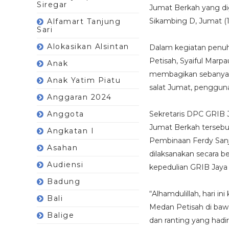
Siregar
Jumat Berkah yang dig
Sikambing D, Jumat (1
Alfamart Tanjung
Sari
Alokasikan Alsintan
Dalam kegiatan penu
Petisah, Syaiful Marp
Anak
membagikan sebanyak 
Anak Yatim Piatu
salat Jumat, pengguna 
Anggaran 2024
Anggota
Sekretaris DPC GRIB 
Jumat Berkah tersebu
Angkatan I
Pembinaan Ferdy Sanj
Asahan
dilaksanakan secara b
Audiensi
kepedulian GRIB Jaya
Badung
“Alhamdulillah, hari 
Bali
Medan Petisah di baw
Balige
dan ranting yang hadi