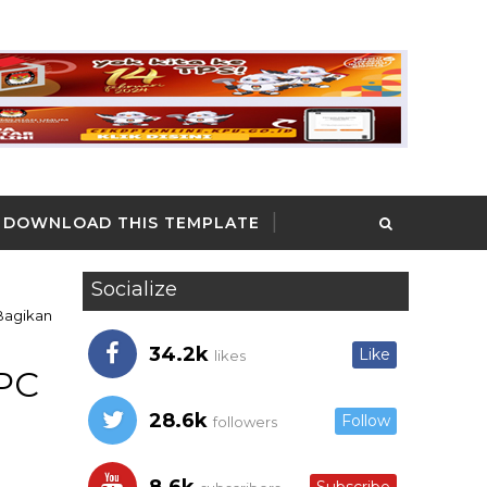
DOWNLOAD THIS TEMPLATE
Socialize
Bagikan
34.2k
Like
likes
DPC
28.6k
Follow
followers
i