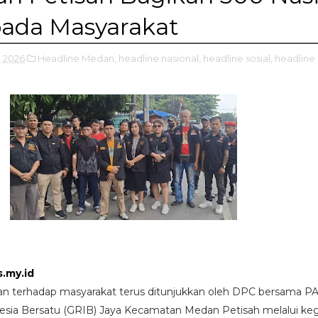
pada Masyarakat
, 2026
Headline Medan,
headline nasional,
headline sosial,
headline
.my.id
an terhadap masyarakat terus ditunjukkan oleh DPC bersama P
esia Bersatu (GRIB) Jaya Kecamatan Medan Petisah melalui keg