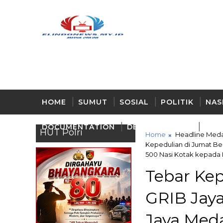
HOME
SUMUT
SOSIAL
POLITIK
NAS
DOCUMENTATION
DELI - SERDANG
BUD
HUT Polri
Home
Headline Med
Kepedulian di Jumat B
500 Nasi Kotak kepada
Tebar Kep
GRIB Jay
Jaya Meda