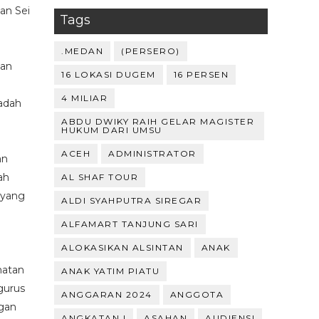
an Sei
Tags
.MEDAN
(PERSERO)
dan
16 LOKASI DUGEM
16 PERSEN
4 MILIAR
adah
ABDU DWIKY RAIH GELAR MAGISTER
HUKUM DARI UMSU
ACEH
ADMINISTRATOR
an
ah
AL SHAF TOUR
 yang
ALDI SYAHPUTRA SIREGAR
ALFAMART TANJUNG SARI
ALOKASIKAN ALSINTAN
ANAK
matan
ANAK YATIM PIATU
gurus
ANGGARAN 2024
ANGGOTA
ngan
ANGKATAN I
ASAHAN
AUDIENSI