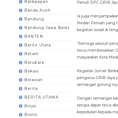
Balikpapan
Penuh DPC GRIB Jaya K
Banda Aceh
Ia juga menyampaikan 
Bandung
Medan Petisah yang t
Bandung Jawa Barat
kegiatan sosial di ten
BANTEN
“Semoga seluruh pengu
Barito Utara
terus membesarkan GRI
Batam
masyarakat Kota Med
Batubara
Kegiatan Jumat Berkah
Bekasi
pengurus GRIB Jaya y
Belawan
semangat gotong royon
Berita
BERITA UTAMA
Dengan semangat keb
serupa dapat terus di
Binjai
kepedulian kepada ma
Bisnis