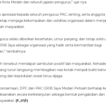
ota Medan dan seluruh jajaran pengurus,” ujar nya.
apresiasi kepada seluruh pengurus PAC, ranting, serta anggota j
etap menjaga kekompakan dan soliditas organisasi dalam menj
gah masyarakat.
rus selalu diberikan kesehatan, umur panjang, dan tetap solid 
B Jaya sebagai organisasi yang hadir serta bermanfaat bagi
an,” tambahnya.
 tersebut mendapat sambutan positif dari masyarakat. Kehadir
ang turun langsung membagikan nasi kotak menjadi bukti bah
g dan kepedulian sosial terus dijaga.
ersamaan, DPC dan PAC GRIB Jaya Medan Petisah berharap k
laksanakan secara berkelanjutan sebagai bentuk pengabdian dan
syarakat.
(F_01/r)