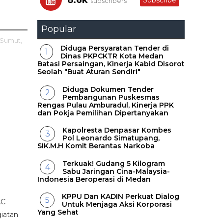
8.6k
Subscribe
subscribers
Popular
 Sumut,
Diduga Persyaratan Tender di
Dinas PKPCKTR Kota Medan
Batasi Persaingan, Kinerja Kabid Disorot
Seolah "Buat Aturan Sendiri"
Diduga Dokumen Tender
Pembangunan Puskesmas
Rengas Pulau Amburadul, Kinerja PPK
dan Pokja Pemilihan Dipertanyakan
Kapolresta Denpasar Kombes
Pol Leonardo Simatupang,
SIK.M.H Komit Berantas Narkoba
Terkuak! Gudang 5 Kilogram
Sabu Jaringan Cina-Malaysia-
Indonesia Beroperasi di Medan
KPPU Dan KADIN Perkuat Dialog
AC
Untuk Menjaga Aksi Korporasi
Yang Sehat
iatan