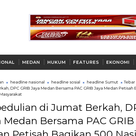
IONAL
MEDAN
HUKUM
FEATURES
EKONOMI
AYA
an
headline nasional
headline sosial
headline Sumut
Tebar
erkah, DPC GRIB Jaya Medan Bersama PAC GRIB Jaya Medan Petisah 
 Masyarakat
edulian di Jumat Berkah, 
a Medan Bersama PAC GRIB
n Petisah Bagikan 500 Nas