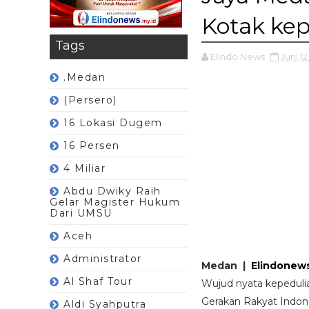
Kotak ke
Tags
Elindo News
Juni 12
.Medan
(Persero)
16 Lokasi Dugem
16 Persen
4 Miliar
Abdu Dwiky Raih
Gelar Magister Hukum
Dari UMSU
Aceh
Administrator
Medan |
Elindonews
Al Shaf Tour
Wujud nyata kepeduli
Gerakan Rakyat Indon
Aldi Syahputra