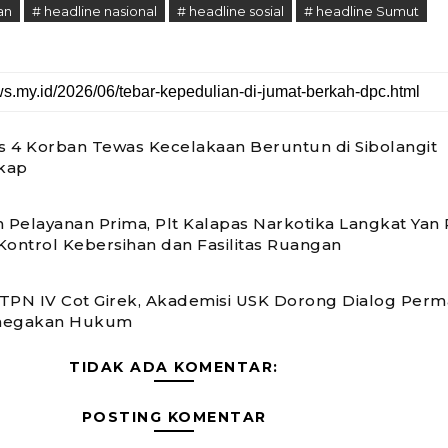
an
# headline nasional
# headline sosial
# headline Sumut
as 4 Korban Tewas Kecelakaan Beruntun di Sibolangit
kap
n Pelayanan Prima, Plt Kalapas Narkotika Langkat Yan
Kontrol Kebersihan dan Fasilitas Ruangan
TPN IV Cot Girek, Akademisi USK Dorong Dialog Per
negakan Hukum
TIDAK ADA KOMENTAR:
POSTING KOMENTAR