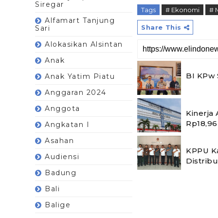
Siregar
Tags
# Ekonomi
# 
Alfamart Tanjung
Share This
Sari
Alokasikan Alsintan
Anak
BI KPw 
Anak Yatim Piatu
Anggaran 2024
Anggota
Kinerja
Rp18,96 
Angkatan I
Asahan
KPPU Ka
Audiensi
Distrib
Badung
Bali
Balige