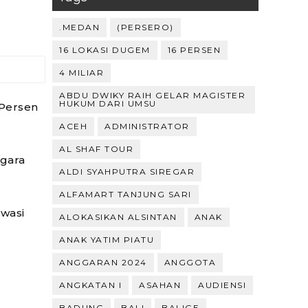
.MEDAN
(PERSERO)
16 LOKASI DUGEM
16 PERSEN
4 MILIAR
ABDU DWIKY RAIH GELAR MAGISTER
HUKUM DARI UMSU
Persen
ACEH
ADMINISTRATOR
AL SHAF TOUR
gara
ALDI SYAHPUTRA SIREGAR
ALFAMART TANJUNG SARI
Awasi
ALOKASIKAN ALSINTAN
ANAK
ANAK YATIM PIATU
ANGGARAN 2024
ANGGOTA
ANGKATAN I
ASAHAN
AUDIENSI
BADUNG
BALI
BALIGE