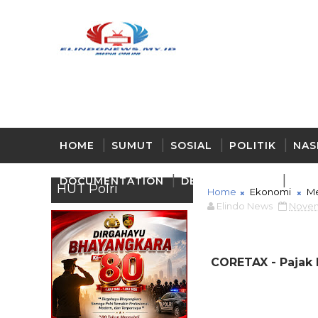
HOME
SUMUT
SOSIAL
POLITIK
NAS
DOCUMENTATION
DELI - SERDANG
BUD
HUT Polri
Home
Ekonomi
M
Elindo News
Novem
CORETAX - Pajak 