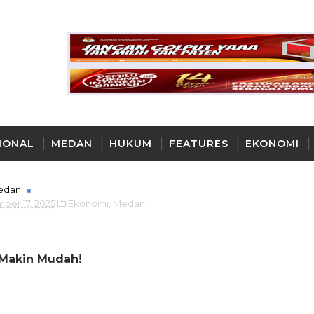
IONAL
MEDAN
HUKUM
FEATURES
EKONOMI
AYA
edan
ber 17, 2025
Ekonomi,
Medan,
Makin Mudah!