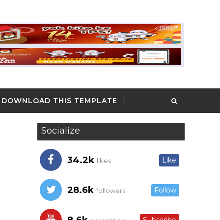
DOWNLOAD THIS TEMPLATE
Socialize
34.2k
Like
likes
28.6k
Follow
followers