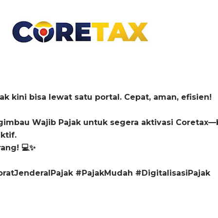
 kini bisa lewat satu portal. Cepat, aman, efisien!
imbau Wajib Pajak untuk segera aktivasi Coretax—
tif.
rang! 💻✨
oratJenderalPajak #PajakMudah #DigitalisasiPajak