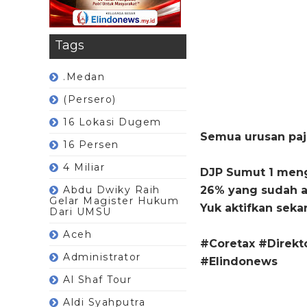
Tags
.Medan
(Persero)
16 Lokasi Dugem
Semua urusan pajak
16 Persen
4 Miliar
DJP Sumut 1 meng
Abdu Dwiky Raih
26% yang sudah ak
Gelar Magister Hukum
Yuk aktifkan seka
Dari UMSU
Aceh
#Coretax #Direkt
Administrator
#Elindonews
Al Shaf Tour
Aldi Syahputra