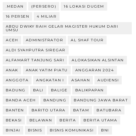
.MEDAN
(PERSERO)
16 LOKASI DUGEM
16 PERSEN
4 MILIAR
ABDU DWIKY RAIH GELAR MAGISTER HUKUM DARI
UMSU
ACEH
ADMINISTRATOR
AL SHAF TOUR
ALDI SYAHPUTRA SIREGAR
ALFAMART TANJUNG SARI
ALOKASIKAN ALSINTAN
ANAK
ANAK YATIM PIATU
ANGGARAN 2024
ANGGOTA
ANGKATAN I
ASAHAN
AUDIENSI
BADUNG
BALI
BALIGE
BALIKPAPAN
BANDA ACEH
BANDUNG
BANDUNG JAWA BARAT
BANTEN
BARITO UTARA
BATAM
BATUBARA
BEKASI
BELAWAN
BERITA
BERITA UTAMA
BINJAI
BISNIS
BISNIS KOMUNIKASI
BNI