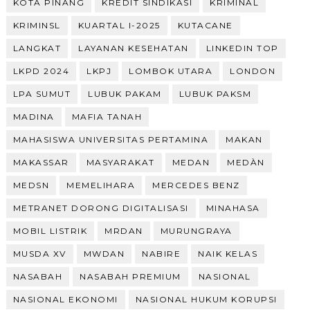
KOTA PINANG
KREDIT SINDIKASI
KRIMINAL
KRIMINSL
KUARTAL I-2025
KUTACANE
LANGKAT
LAYANAN KESEHATAN
LINKEDIN TOP
LKPD 2024
LKPJ
LOMBOK UTARA
LONDON
LPA SUMUT
LUBUK PAKAM
LUBUK PAKSM
MADINA
MAFIA TANAH
MAHASISWA UNIVERSITAS PERTAMINA
MAKAN
MAKASSAR
MASYARAKAT
MEDAN
MEDÀN
MEDSN
MEMELIHARA
MERCEDES BENZ
METRANET DORONG DIGITALISASI
MINAHASA
MOBIL LISTRIK
MRDAN
MURUNGRAYA
MUSDA XV
MWDAN
NABIRE
NAIK KELAS
NASABAH
NASABAH PREMIUM
NASIONAL
NASIONAL EKONOMI
NASIONAL HUKUM KORUPSI