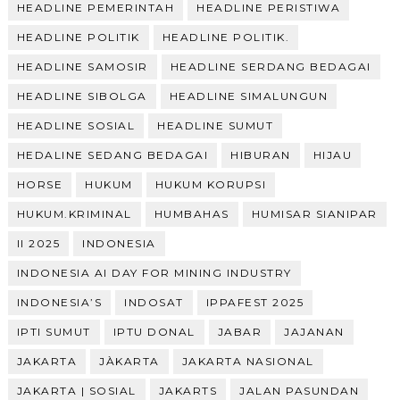
HEADLINE PEMERINTAH
HEADLINE PERISTIWA
HEADLINE POLITIK
HEADLINE POLITIK.
HEADLINE SAMOSIR
HEADLINE SERDANG BEDAGAI
HEADLINE SIBOLGA
HEADLINE SIMALUNGUN
HEADLINE SOSIAL
HEADLINE SUMUT
HEDALINE SEDANG BEDAGAI
HIBURAN
HIJAU
HORSE
HUKUM
HUKUM KORUPSI
HUKUM.KRIMINAL
HUMBAHAS
HUMISAR SIANIPAR
II 2025
INDONESIA
INDONESIA AI DAY FOR MINING INDUSTRY
INDONESIA’S
INDOSAT
IPPAFEST 2025
IPTI SUMUT
IPTU DONAL
JABAR
JAJANAN
JAKARTA
JÀKARTA
JAKARTA NASIONAL
JAKARTA | SOSIAL
JAKARTS
JALAN PASUNDAN