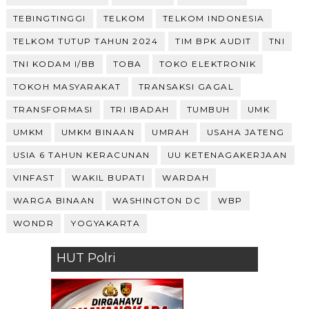
TEBINGTINGGI
TELKOM
TELKOM INDONESIA
TELKOM TUTUP TAHUN 2024
TIM BPK AUDIT
TNI
TNI KODAM I/BB
TOBA
TOKO ELEKTRONIK
TOKOH MASYARAKAT
TRANSAKSI GAGAL
TRANSFORMASI
TRI IBADAH
TUMBUH
UMK
UMKM
UMKM BINAAN
UMRAH
USAHA JATENG
USIA 6 TAHUN KERACUNAN
UU KETENAGAKERJAAN
VINFAST
WAKIL BUPATI
WARDAH
WARGA BINAAN
WASHINGTON DC
WBP
WONDR
YOGYAKARTA
HUT Polri