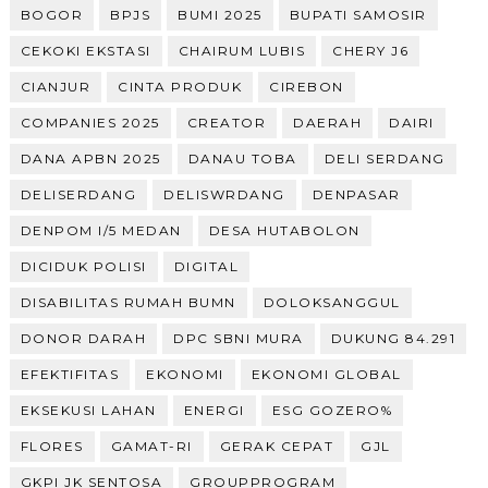
BOGOR
BPJS
BUMI 2025
BUPATI SAMOSIR
CEKOKI EKSTASI
CHAIRUM LUBIS
CHERY J6
CIANJUR
CINTA PRODUK
CIREBON
COMPANIES 2025
CREATOR
DAERAH
DAIRI
DANA APBN 2025
DANAU TOBA
DELI SERDANG
DELISERDANG
DELISWRDANG
DENPASAR
DENPOM I/5 MEDAN
DESA HUTABOLON
DICIDUK POLISI
DIGITAL
DISABILITAS RUMAH BUMN
DOLOKSANGGUL
DONOR DARAH
DPC SBNI MURA
DUKUNG 84.291
EFEKTIFITAS
EKONOMI
EKONOMI GLOBAL
EKSEKUSI LAHAN
ENERGI
ESG GOZERO%
FLORES
GAMAT-RI
GERAK CEPAT
GJL
GKPI JK SENTOSA
GROUPPROGRAM