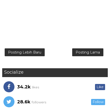
Posting Lebih Baru
Posting Lama
Socialize
34.2k
Like
likes
28.6k
Follow
followers