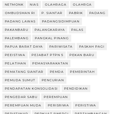
NETMONK
NIAS
OLAHRAGA
OLAHRGA
OMBUDSMAN RI
P. SIANTAR
PABRIK
PADANG
PADANG LAWAS
PADANGSIDIMPUAN
PAKANBARU
PALANGKARAYA
PALAS
PALEMBANG
PANGKAL PINANG
PAPUA BARAT DAYA
PARIWISATA
PASKAH PAGI
PEEISTIWA
PEJABAT PTPN 5
PEKAN BARU
PELATIHAN
PEMASYARAKATAN
PEMATANG SIANTAR
PEMDA
PEMERINTAH
PEMUDA SUMUT
PENCURIAN
PENDAPATAN KONSOLIDASI
PENDIDIKAN
PENGEDAR SABU
PEREMPUAN
PEREMPUAN MUDA
PERISRIWA
PERISTIWA
PERISTIWAR
PERKUAT SINERGI
PERTAMBANGAN