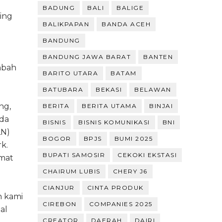
BADUNG
BALI
BALIGE
ing
BALIKPAPAN
BANDA ACEH
BANDUNG
BANDUNG JAWA BARAT
BANTEN
mbah
BARITO UTARA
BATAM
BATUBARA
BEKASI
BELAWAN
ng,
BERITA
BERITA UTAMA
BINJAI
ada
BISNIS
BISNIS KOMUNIKASI
BNI
LN)
BOGOR
BPJS
BUMI 2025
k.
BUPATI SAMOSIR
CEKOKI EKSTASI
umat
CHAIRUM LUBIS
CHERY J6
CIANJUR
CINTA PRODUK
n kami
CIREBON
COMPANIES 2025
al
CREATOR
DAERAH
DAIRI