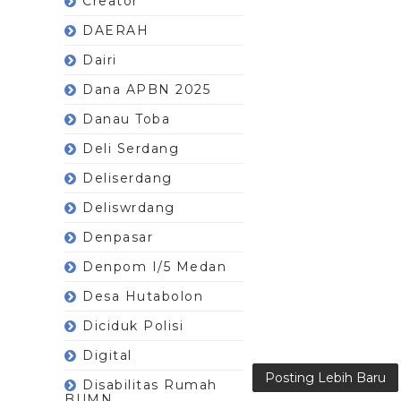
Creator
DAERAH
Dairi
Dana APBN 2025
Danau Toba
Deli Serdang
Deliserdang
Deliswrdang
Denpasar
Denpom I/5 Medan
Desa Hutabolon
Diciduk Polisi
Digital
Posting Lebih Baru
Disabilitas Rumah
BUMN