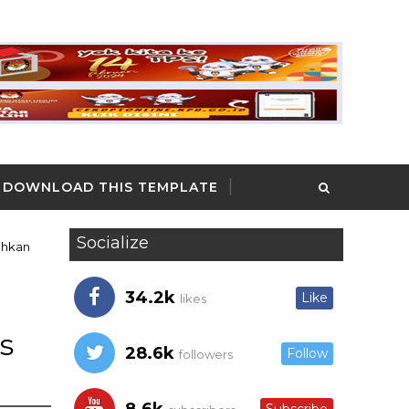
DOWNLOAD THIS TEMPLATE
Socialize
ahkan
34.2k
Like
likes
s
28.6k
Follow
followers