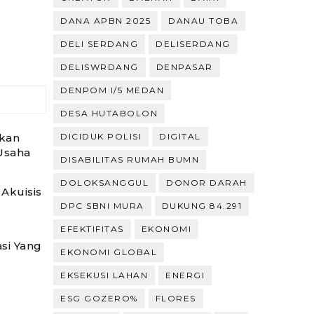
DANA APBN 2025
DANAU TOBA
DELI SERDANG
DELISERDANG
DELISWRDANG
DENPASAR
DENPOM I/5 MEDAN
DESA HUTABOLON
kan
DICIDUK POLISI
DIGITAL
Usaha
DISABILITAS RUMAH BUMN
DOLOKSANGGUL
DONOR DARAH
Akuisis
DPC SBNI MURA
DUKUNG 84.291
EFEKTIFITAS
EKONOMI
si Yang
EKONOMI GLOBAL
EKSEKUSI LAHAN
ENERGI
ESG GOZERO%
FLORES