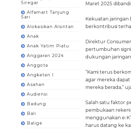
Siregar
Maret 2025 dibandi
Alfamart Tanjung
Sari
Kekuatan jaringan B
berkontribusi ter
Alokasikan Alsintan
Anak
Direktur Consumer 
Anak Yatim Piatu
pertumbuhan signif
Anggaran 2024
dukungan jaringan 
Anggota
“Kami terus berko
Angkatan I
agar mereka dapat
Asahan
mereka berada,” uja
Audiensi
Salah satu faktor
Badung
pembukaan rekenin
Bali
menggunakan e-KTP,
Balige
harus datang ke k