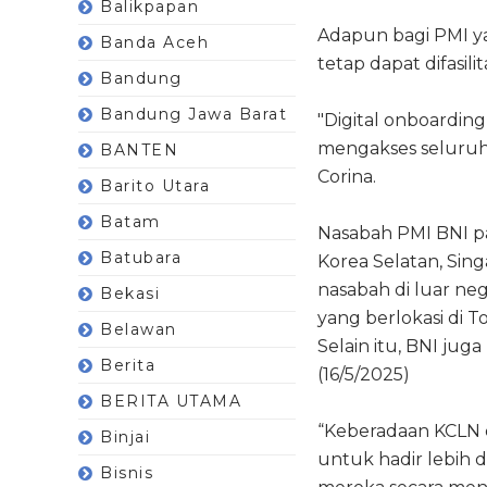
Balikpapan
Adapun bagi PMI y
Banda Aceh
tetap dapat difasil
Bandung
Bandung Jawa Barat
"Digital onboardi
mengakses seluruh
BANTEN
Corina.
Barito Utara
Batam
Nasabah PMI BNI pa
Batubara
Korea Selatan, Si
nasabah di luar ne
Bekasi
yang berlokasi di 
Belawan
Selain itu, BNI jug
Berita
(16/5/2025)
BERITA UTAMA
“Keberadaan KCLN 
Binjai
untuk hadir lebih
Bisnis