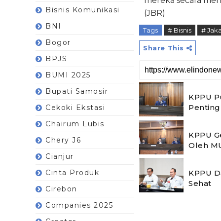
mereka secara men
Bisnis Komunikasi
(JBR)
BNI
Tags
# Bisnis
# Jaka
Bogor
Share This
BPJS
BUMI 2025
Bupati Samosir
KPPU Pu
Pentin
Cekoki Ekstasi
Chairum Lubis
KPPU Ge
Chery J6
Oleh M
Cianjur
KPPU Da
Cinta Produk
Sehat
Cirebon
Companies 2025