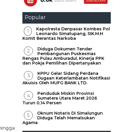
8.6k
Subscribe
subscribers
Popular
Kapolresta Denpasar Kombes Pol
Leonardo Simatupang, SIK.M.H
Komit Berantas Narkoba
Diduga Dokumen Tender
Pembangunan Puskesmas
Rengas Pulau Amburadul, Kinerja PPK
dan Pokja Pemilihan Dipertanyakan
KPPU Gelar Sidang Perdana
Dugaan Keterlambatan Notifikasi
Akuisis Oleh MUFG BANK LTD.
Penduduk Miskin Provinsi
Sumatera Utara Maret 2026
Turun 0,14 Persen
Oknum Notaris Di Simalungun
Diduga Telah Memalsukan
o
Agama
 hingga