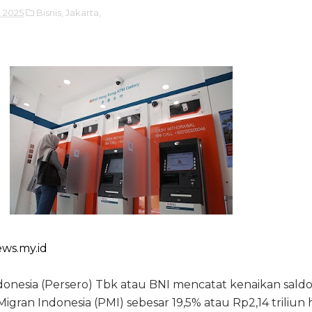
, 2025
Bisnis,
Jakarta,
ws.my.id
onesia (Persero) Tbk atau BNI mencatat kenaikan sald
gran Indonesia (PMI) sebesar 19,5% atau Rp2,14 triliun