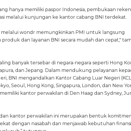
ang hanya memiliki paspor Indonesia, pembukaan reken
itasi melalui kunjungan ke kantor cabang BNI terdekat.
ng melalui wondr memungkinkan PMI untuk langsung
 produk dan layanan BNI secara mudah dan cepat," ta
ling banyak tersebar di negara-negara seperti Hong Ko
ngapura, dan Jepang. Dalam mendukung pelayanan kep
geri, BNI mengandalkan Kantor Cabang Luar Negeri (KC
Tokyo, Seoul, Hong Kong, Singapura, London, dan New Yor
a memiliki kantor perwakilan di Den Haag dan Sydney, J
dan kantor perwakilan ini merupakan bentuk komitme
 dekat dengan nasabah dan menjawab kebutuhan finansi