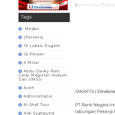
Elindo News
Mei 16
Tags
.Medan
(Persero)
16 Lokasi Dugem
16 Persen
4 Miliar
Abdu Dwiky Raih
Gelar Magister Hukum
Dari UMSU
Aceh
JAKARTA |
Elindone
Administrator
Al Shaf Tour
PT Bank Negara Ind
tabungan Pekerja Mi
Aldi Syahputra