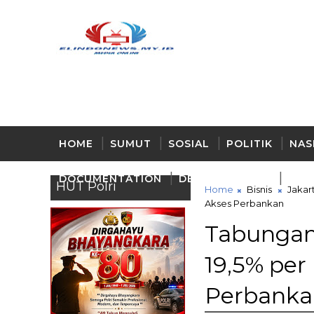
HOME
SUMUT
SOSIAL
POLITIK
NAS
DOCUMENTATION
DELI - SERDANG
BUD
HUT Polri
Home
Bisnis
Jakar
Akses Perbankan
Tabungan 
19,5% per
Perbanka