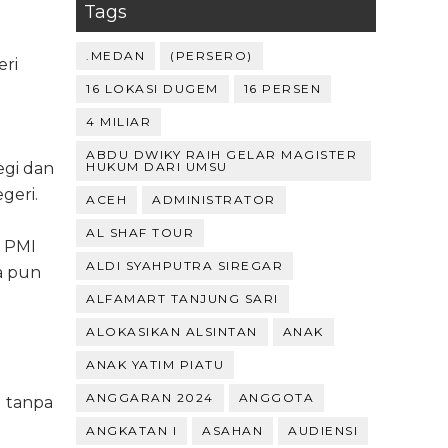
Tags
.MEDAN
(PERSERO)
eri
16 LOKASI DUGEM
16 PERSEN
4 MILIAR
ABDU DWIKY RAIH GELAR MAGISTER
egi dan
HUKUM DARI UMSU
geri.
ACEH
ADMINISTRATOR
AL SHAF TOUR
i PMI
ALDI SYAHPUTRA SIREGAR
a pun
ALFAMART TANJUNG SARI
ALOKASIKAN ALSINTAN
ANAK
ANAK YATIM PIATU
ANGGARAN 2024
ANGGOTA
l tanpa
ANGKATAN I
ASAHAN
AUDIENSI