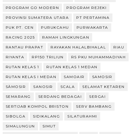
PROGRAM GO MODERN
PROGRAM REJEKI
PROVINSI SUMATERA UTARA
PT PERTAMINA
PUK PT. CEN
PURUKCAHU
PURWAKARTA
RACING 2025
RAMAH LINGKUNGAN
RANTAU PRAPAT
RAYAKAN HALALBIHALAL
RIAU
RIYANTA
RP150 TRILIUN
RS PKU MUHAMMADIYAH
RUTAN KELAS 1
RUTAN KELAS 1 MEDAN
RUTAN KELAS I MEDAN
SAMOAIR
SAMOSIR
SÀMOSIR
SANOSIR
SCALA
SELAMAT KETAREN
SEMARANG
SERDANG BEDAGAI
SERGAI
SERTIJAB KOMPOL BRISTON
SERV BAMBANG
SIBOLGA
SIDIKALANG
SILATURAHMI
SIMALUNGUN
SIMUT