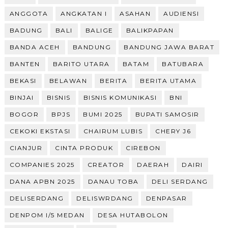
ANGGOTA
ANGKATAN I
ASAHAN
AUDIENSI
BADUNG
BALI
BALIGE
BALIKPAPAN
BANDA ACEH
BANDUNG
BANDUNG JAWA BARAT
BANTEN
BARITO UTARA
BATAM
BATUBARA
BEKASI
BELAWAN
BERITA
BERITA UTAMA
BINJAI
BISNIS
BISNIS KOMUNIKASI
BNI
BOGOR
BPJS
BUMI 2025
BUPATI SAMOSIR
CEKOKI EKSTASI
CHAIRUM LUBIS
CHERY J6
CIANJUR
CINTA PRODUK
CIREBON
COMPANIES 2025
CREATOR
DAERAH
DAIRI
DANA APBN 2025
DANAU TOBA
DELI SERDANG
DELISERDANG
DELISWRDANG
DENPASAR
DENPOM I/5 MEDAN
DESA HUTABOLON