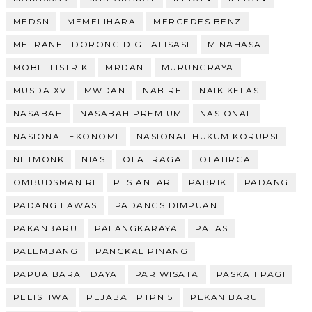
MEDSN
MEMELIHARA
MERCEDES BENZ
METRANET DORONG DIGITALISASI
MINAHASA
MOBIL LISTRIK
MRDAN
MURUNGRAYA
MUSDA XV
MWDAN
NABIRE
NAIK KELAS
NASABAH
NASABAH PREMIUM
NASIONAL
NASIONAL EKONOMI
NASIONAL HUKUM KORUPSI
NETMONK
NIAS
OLAHRAGA
OLAHRGA
OMBUDSMAN RI
P. SIANTAR
PABRIK
PADANG
PADANG LAWAS
PADANGSIDIMPUAN
PAKANBARU
PALANGKARAYA
PALAS
PALEMBANG
PANGKAL PINANG
PAPUA BARAT DAYA
PARIWISATA
PASKAH PAGI
PEEISTIWA
PEJABAT PTPN 5
PEKAN BARU