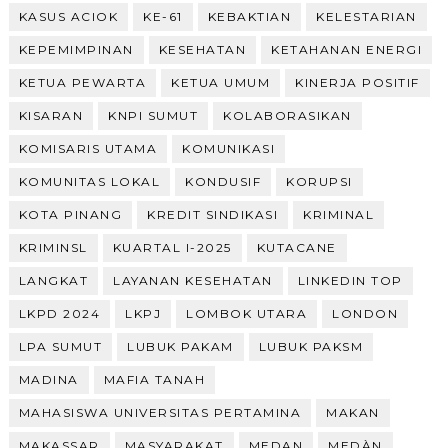
KASUS ACIOK
KE-61
KEBAKTIAN
KELESTARIAN
KEPEMIMPINAN
KESEHATAN
KETAHANAN ENERGI
KETUA PEWARTA
KETUA UMUM
KINERJA POSITIF
KISARAN
KNPI SUMUT
KOLABORASIKAN
KOMISARIS UTAMA
KOMUNIKASI
KOMUNITAS LOKAL
KONDUSIF
KORUPSI
KOTA PINANG
KREDIT SINDIKASI
KRIMINAL
KRIMINSL
KUARTAL I-2025
KUTACANE
LANGKAT
LAYANAN KESEHATAN
LINKEDIN TOP
LKPD 2024
LKPJ
LOMBOK UTARA
LONDON
LPA SUMUT
LUBUK PAKAM
LUBUK PAKSM
MADINA
MAFIA TANAH
MAHASISWA UNIVERSITAS PERTAMINA
MAKAN
MAKASSAR
MASYARAKAT
MEDAN
MEDÀN