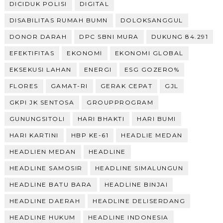
DICIDUK POLISI
DIGITAL
DISABILITAS RUMAH BUMN
DOLOKSANGGUL
DONOR DARAH
DPC SBNI MURA
DUKUNG 84.291
EFEKTIFITAS
EKONOMI
EKONOMI GLOBAL
EKSEKUSI LAHAN
ENERGI
ESG GOZERO%
FLORES
GAMAT-RI
GERAK CEPAT
GJL
GKPI JK SENTOSA
GROUPPROGRAM
GUNUNGSITOLI
HARI BHAKTI
HARI BUMI
HARI KARTINI
HBP KE-61
HEADLIE MEDAN
HEADLIEN MEDAN
HEADLINE
HEADLINE SAMOSIR
HEADLINE SIMALUNGUN
HEADLINE BATU BARA
HEADLINE BINJAI
HEADLINE DAERAH
HEADLINE DELISERDANG
HEADLINE HUKUM
HEADLINE INDONESIA