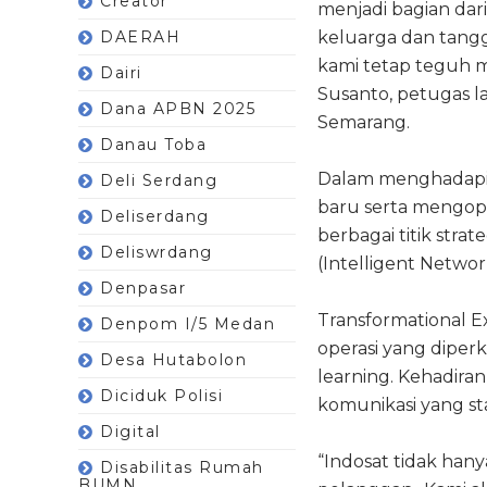
Creator
menjadi bagian da
DAERAH
keluarga dan tang
kami tetap teguh 
Dairi
Susanto, petugas l
Dana APBN 2025
Semarang.
Danau Toba
Dalam menghadapi lo
Deli Serdang
baru serta mengop
Deliserdang
berbagai titik strat
Deliswrdang
(Intelligent Networ
Denpasar
Transformational Ex
Denpom I/5 Medan
operasi yang diperku
Desa Hutabolon
learning. Kehadira
Diciduk Polisi
komunikasi yang sta
Digital
“Indosat tidak han
Disabilitas Rumah
BUMN