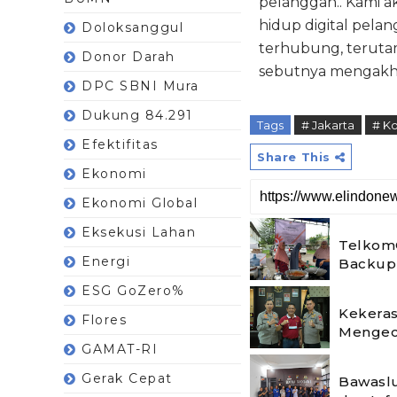
pelanggan.. Kami 
hidup digital pela
Doloksanggul
terhubung, terutam
Donor Darah
sebutnya mengakhir
DPC SBNI Mura
Dukung 84.291
Tags
# Jakarta
# K
Efektifitas
Share This
Ekonomi
Ekonomi Global
Eksekusi Lahan
Telkom
Energi
Backup 
ESG GoZero%
Kekeras
Flores
Mengec
GAMAT-RI
Gerak Cepat
Bawaslu