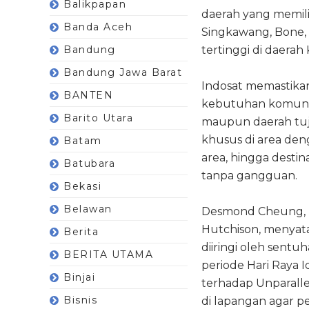
Balikpapan
daerah yang memilik
Banda Aceh
Singkawang, Bone, 
Bandung
tertinggi di daerah
Bandung Jawa Barat
Indosat memastikan
BANTEN
kebutuhan komunikas
Barito Utara
maupun daerah tuju
khusus di area deng
Batam
area, hingga destin
Batubara
tanpa gangguan.
Bekasi
Belawan
Desmond Cheung, D
Hutchison, menyata
Berita
diiringi oleh sent
BERITA UTAMA
periode Hari Raya I
Binjai
terhadap Unparalle
Bisnis
di lapangan agar p