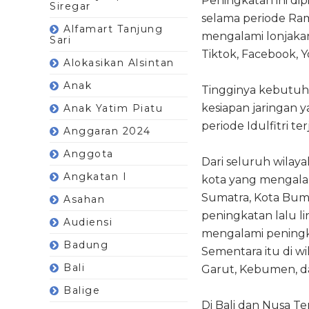
Peningkatan ini dip
Siregar
selama periode Rama
Alfamart Tanjung
mengalami lonjakan 
Sari
Tiktok, Facebook, 
Alokasikan Alsintan
Anak
Tingginya kebutuha
kesiapan jaringan y
Anak Yatim Piatu
periode Idulfitri ter
Anggaran 2024
Anggota
Dari seluruh wilaya
Angkatan I
kota yang mengalami
Sumatra, Kota Bumi
Asahan
peningkatan lalu lin
Audiensi
mengalami peningka
Badung
Sementara itu di wi
Bali
Garut, Kebumen, d
Balige
Di Bali dan Nusa 