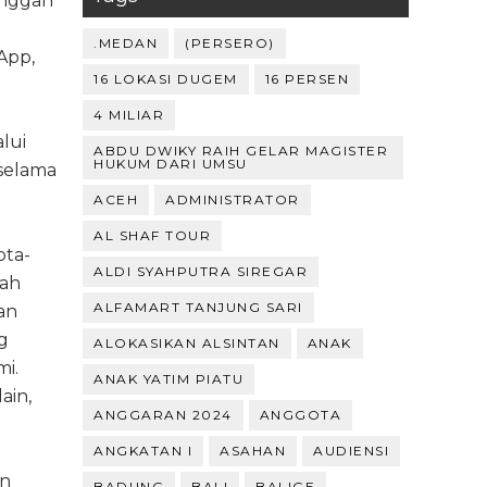
langgan
.MEDAN
(PERSERO)
App,
16 LOKASI DUGEM
16 PERSEN
4 MILIAR
lui
ABDU DWIKY RAIH GELAR MAGISTER
HUKUM DARI UMSU
 selama
ACEH
ADMINISTRATOR
AL SHAF TOUR
ota-
ALDI SYAHPUTRA SIREGAR
yah
ALFAMART TANJUNG SARI
an
ng
ALOKASIKAN ALSINTAN
ANAK
i.
ANAK YATIM PIATU
ain,
ANGGARAN 2024
ANGGOTA
ANGKATAN I
ASAHAN
AUDIENSI
an
BADUNG
BALI
BALIGE