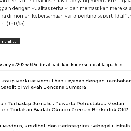
akan terus menghadirkan layanan yang mendukung gay
nggan dengan kualitas terbaik, dan memastikan mereka s
a di momen kebersamaan yang penting seperti Idulfitri
i. (JBR/15)
omunikasi
Group Perkuat Pemulihan Layanan dengan Tambaha
Satelit di Wilayah Bencana Sumatra
an Terhadap Jurnalis : Pewarta Polrestabes Medan
am Tindakan Biadab Oknum Preman Berkedok OKP
 Modern, Kredibel, dan Berintegritas Sebagai Digitalis