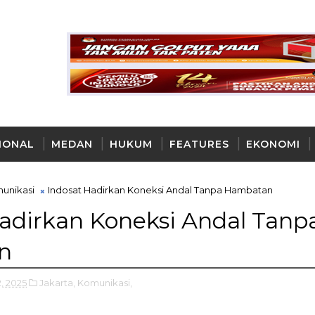
IONAL
MEDAN
HUKUM
FEATURES
EKONOMI
AYA
unikasi
Indosat Hadirkan Koneksi Andal Tanpa Hambatan
adirkan Koneksi Andal Tanp
n
2, 2025
Jakarta,
Komunikasi,