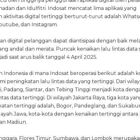
icu oleh tingginya penggunaan aplikasi digital oleh pe
dan dan Idulfitri. Indosat mencatat lima aplikasi yang
aktivitas digital tertinggi berturut-turut adalah Whats
Youtube, dan Instagram.
n digital pelanggan dapat diantisipasi dengan baik mela
ang andal dan merata. Puncak kenaikan lalu lintas data
jadi saat arus balik tanggal 4 April 2025.
h Indonesia di mana Indosat beroperasi berikut adalah k
 peningkatan lalu lintas data yang tertinggi. Dari wila
, Padang, Siantar, dan Tebing Tinggi menjadi kota deng
tas data tertinggi. Di wilayah Jakarta Raya, tiga kota ya
tan tertinggi adalah, Bogor, Pandeglang, dan Sukabum
layah Jawa, kota-kota dengan kenaikan tertinggi antara l
an Madiun.
Tenggara, Flores Timur, Sumbawa, dan Lombok merupak