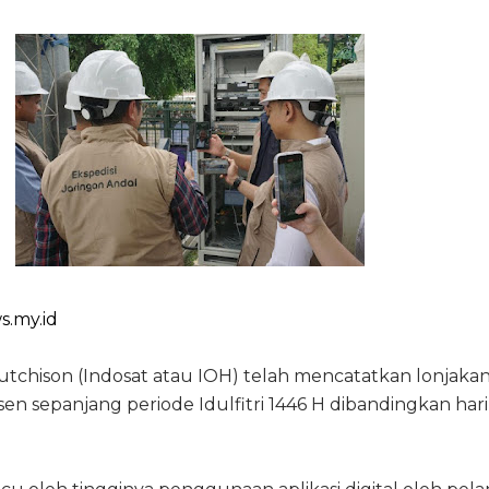
s.my.id
tchison (Indosat atau IOH) telah mencatatkan lonjakan 
sen sepanjang periode Idulfitri 1446 H dibandingkan hari 