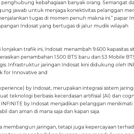
ri penghubung kebahagiaan banyak orang. Semangat da
gung jawab untuk menjaga konektivitas pelanggan m
menjalankan tugas di momen penuh makna ini.” papar 
apangan Indosat yang bertugas di jalur mudik wilayah
njakan trafik ini, Indosat menambah 9.600 kapasitas si
erasikan penambahan 1.500 BTS baru dan 53 Mobile BTS
egis. Infrastruktur jaringan Indosat kini didukung oleh I
k for Innovative and
perience) by Indosat, merupakan integrasi sistem jarin
at teknologi berbasis kecerdasan artifisial (AI) dan cogn
n INFINITE by Indosat menjadikan pelanggan menikmati
bil dan aman di mana saja dan kapan saja.
ya membangun jaringan, tetapi juga kepercayaan terha