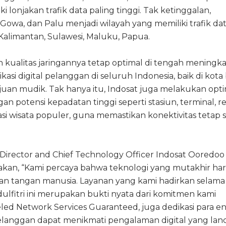
i lonjakan trafik data paling tinggi. Tak ketinggalan,
Gowa, dan Palu menjadi wilayah yang memiliki trafik da
 Kalimantan, Sulawesi, Maluku, Papua.
 kualitas jaringannya tetap optimal di tengah meningk
i digital pelanggan di seluruh Indonesia, baik di kota
an mudik. Tak hanya itu, Indosat juga melakukan opti
an potensi kepadatan tinggi seperti stasiun, terminal, re
asi wisata populer, guna memastikan konektivitas tetap s
irector and Chief Technology Officer Indosat Ooredoo
kan, “Kami percaya bahwa teknologi yang mutakhir ha
uhan tangan manusia. Layanan yang kami hadirkan selama
dulfitri ini merupakan bukti nyata dari komitmen kami
led Network Services Guaranteed, juga dedikasi para e
elanggan dapat menikmati pengalaman digital yang lanc