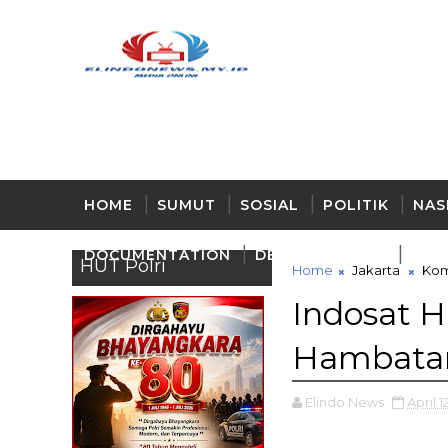
HOME
SUMUT
SOSIAL
POLITIK
NAS
DOCUMENTATION
DELI - SERDANG
BUD
HUT Polri
Home
Jakarta
Kom
Indosat H
Hambata
Elindo News
April 1