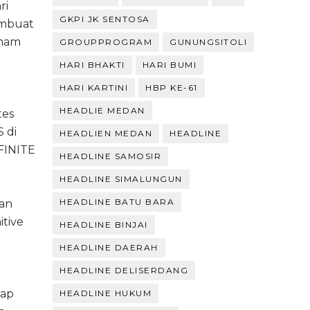
ri
GKPI JK SENTOSA
embuat
Imam
GROUPPROGRAM
GUNUNGSITOLI
HARI BHAKTI
HARI BUMI
HARI KARTINI
HBP KE-61
HEADLIE MEDAN
tes
 di
HEADLIEN MEDAN
HEADLINE
NFINITE
HEADLINE SAMOSIR
HEADLINE SIMALUNGUN
HEADLINE BATU BARA
gan
itive
HEADLINE BINJAI
HEADLINE DAERAH
HEADLINE DELISERDANG
dap
HEADLINE HUKUM