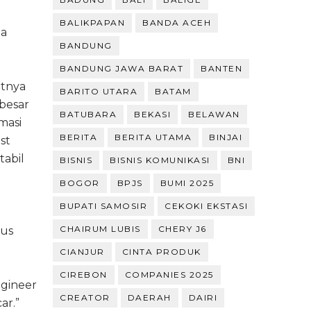
BALIKPAPAN
BANDA ACEH
ta
BANDUNG
BANDUNG JAWA BARAT
BANTEN
atnya
BARITO UTARA
BATAM
 besar
BATUBARA
BEKASI
BELAWAN
masi
BERITA
BERITA UTAMA
BINJAI
st
tabil
BISNIS
BISNIS KOMUNIKASI
BNI
BOGOR
BPJS
BUMI 2025
BUPATI SAMOSIR
CEKOKI EKSTASI
CHAIRUM LUBIS
CHERY J6
rus
CIANJUR
CINTA PRODUK
CIREBON
COMPANIES 2025
ngineer
CREATOR
DAERAH
DAIRI
ar.”