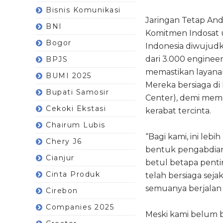
Bisnis Komunikasi
Jaringan Tetap And
BNI
Komitmen Indosat
Bogor
Indonesia diwujudka
dari 3.000 engineer
BPJS
memastikan layanan
BUMI 2025
Mereka bersiaga di 
Bupati Samosir
Center), demi mem
Cekoki Ekstasi
kerabat tercinta.
Chairum Lubis
“Bagi kami, ini leb
Chery J6
bentuk pengabdian
Cianjur
betul betapa pentin
Cinta Produk
telah bersiaga sej
semuanya berjalan 
Cirebon
Companies 2025
Meski kami belum b