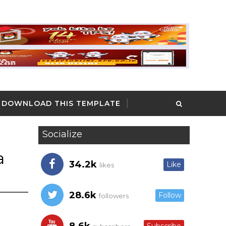
DOWNLOAD THIS TEMPLATE
Socialize
a
34.2k
Like
likes
28.6k
Follow
followers