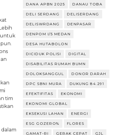
DANA APBN 2025
DANAU TOBA
DELI SERDANG
DELISERDANG
kat
DELISWRDANG
DENPASAR
 Lebih
DENPOM I/5 MEDAN
a untuk
ipun.
DESA HUTABOLON
ions
DICIDUK POLISI
DIGITAL
dan
DISABILITAS RUMAH BUMN
DOLOKSANGGUL
DONOR DARAH
nkan
DPC SBNI MURA
DUKUNG 84.291
mi
EFEKTIFITAS
EKONOMI
an tim
EKONOMI GLOBAL
stikan
EKSEKUSI LAHAN
ENERGI
ESG GOZERO%
FLORES
i dalam
GAMAT-RI
GERAK CEPAT
GJL