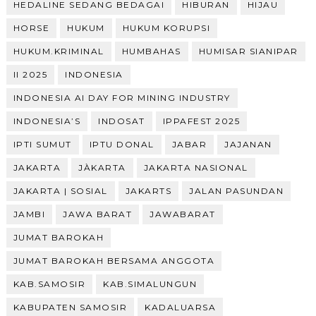
HEDALINE SEDANG BEDAGAI
HIBURAN
HIJAU
HORSE
HUKUM
HUKUM KORUPSI
HUKUM.KRIMINAL
HUMBAHAS
HUMISAR SIANIPAR
II 2025
INDONESIA
INDONESIA AI DAY FOR MINING INDUSTRY
INDONESIA’S
INDOSAT
IPPAFEST 2025
IPTI SUMUT
IPTU DONAL
JABAR
JAJANAN
JAKARTA
JÀKARTA
JAKARTA NASIONAL
JAKARTA | SOSIAL
JAKARTS
JALAN PASUNDAN
JAMBI
JAWA BARAT
JAWABARAT
JUMAT BAROKAH
JUMAT BAROKAH BERSAMA ANGGOTA
KAB.SAMOSIR
KAB.SIMALUNGUN
KABUPATEN SAMOSIR
KADALUARSA