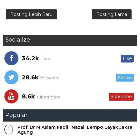
Posting Lebih Baru
Posting Lama
Socialize
34.2k
Like
likes
28.6k
Follow
followers
8.6k
Subscribe
subscribers
Popular
Prof. Dr M Aslam Fadli : Nazali Lempo Layak Jaksa
Agung