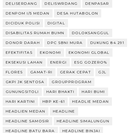
DELISERDANG
DELISWRDANG
DENPASAR
DENPOM I/5 MEDAN
DESA HUTABOLON
DICIDUK POLISI
DIGITAL
DISABILITAS RUMAH BUMN
DOLOKSANGGUL
DONOR DARAH
DPC SBNI MURA
DUKUNG 84.291
EFEKTIFITAS
EKONOMI
EKONOMI GLOBAL
EKSEKUSI LAHAN
ENERGI
ESG GOZERO%
FLORES
GAMAT-RI
GERAK CEPAT
GJL
GKPI JK SENTOSA
GROUPPROGRAM
GUNUNGSITOLI
HARI BHAKTI
HARI BUMI
HARI KARTINI
HBP KE-61
HEADLIE MEDAN
HEADLIEN MEDAN
HEADLINE
HEADLINE SAMOSIR
HEADLINE SIMALUNGUN
HEADLINE BATU BARA
HEADLINE BINJAI