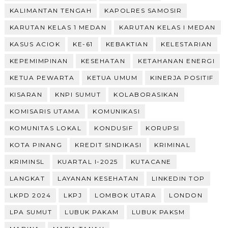
KALIMANTAN TENGAH
KAPOLRES SAMOSIR
KARUTAN KELAS 1 MEDAN
KARUTAN KELAS I MEDAN
KASUS ACIOK
KE-61
KEBAKTIAN
KELESTARIAN
KEPEMIMPINAN
KESEHATAN
KETAHANAN ENERGI
KETUA PEWARTA
KETUA UMUM
KINERJA POSITIF
KISARAN
KNPI SUMUT
KOLABORASIKAN
KOMISARIS UTAMA
KOMUNIKASI
KOMUNITAS LOKAL
KONDUSIF
KORUPSI
KOTA PINANG
KREDIT SINDIKASI
KRIMINAL
KRIMINSL
KUARTAL I-2025
KUTACANE
LANGKAT
LAYANAN KESEHATAN
LINKEDIN TOP
LKPD 2024
LKPJ
LOMBOK UTARA
LONDON
LPA SUMUT
LUBUK PAKAM
LUBUK PAKSM