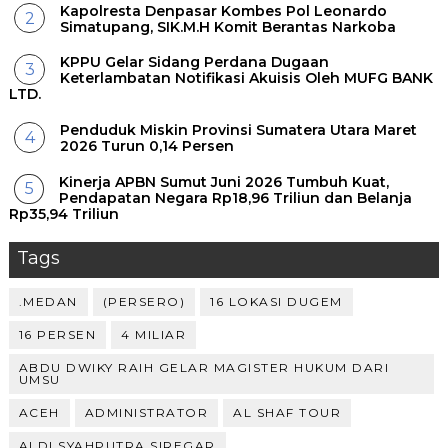
Kapolresta Denpasar Kombes Pol Leonardo
Simatupang, SIK.M.H Komit Berantas Narkoba
KPPU Gelar Sidang Perdana Dugaan
Keterlambatan Notifikasi Akuisis Oleh MUFG BANK
LTD.
Penduduk Miskin Provinsi Sumatera Utara Maret
2026 Turun 0,14 Persen
Kinerja APBN Sumut Juni 2026 Tumbuh Kuat,
Pendapatan Negara Rp18,96 Triliun dan Belanja
Rp35,94 Triliun
Tags
.MEDAN
(PERSERO)
16 LOKASI DUGEM
16 PERSEN
4 MILIAR
ABDU DWIKY RAIH GELAR MAGISTER HUKUM DARI
UMSU
ACEH
ADMINISTRATOR
AL SHAF TOUR
ALDI SYAHPUTRA SIREGAR