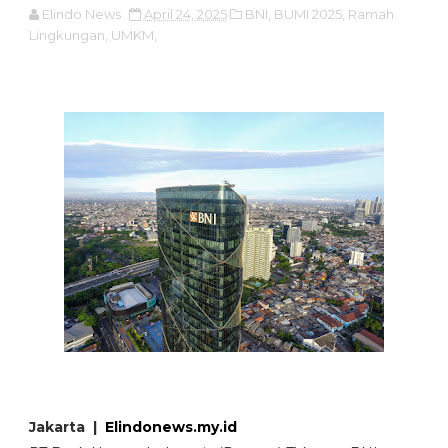
Elindo News
April 24, 2025
BNI,
BUMI 2025,
Ramah
Lingkungan,
UMKM,
Jakarta |
Elindonews.my.id