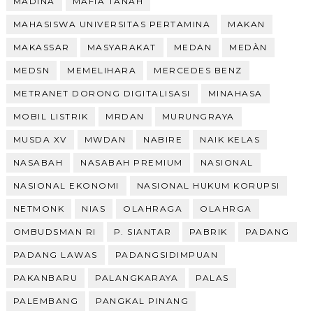
MADINA
MAFIA TANAH
MAHASISWA UNIVERSITAS PERTAMINA
MAKAN
MAKASSAR
MASYARAKAT
MEDAN
MEDÀN
MEDSN
MEMELIHARA
MERCEDES BENZ
METRANET DORONG DIGITALISASI
MINAHASA
MOBIL LISTRIK
MRDAN
MURUNGRAYA
MUSDA XV
MWDAN
NABIRE
NAIK KELAS
NASABAH
NASABAH PREMIUM
NASIONAL
NASIONAL EKONOMI
NASIONAL HUKUM KORUPSI
NETMONK
NIAS
OLAHRAGA
OLAHRGA
OMBUDSMAN RI
P. SIANTAR
PABRIK
PADANG
PADANG LAWAS
PADANGSIDIMPUAN
PAKANBARU
PALANGKARAYA
PALAS
PALEMBANG
PANGKAL PINANG