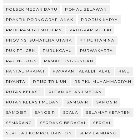
POLSEK MEDAN BARU
POMAL BELAWAN
PRAKTIK PORNOGRAFI ANAK
PRODUK KARYA
PROGRAM GO MODERN
PROGRAM REJEKI
PROVINSI SUMATERA UTARA
PT PERTAMINA
PUK PT. CEN
PURUKCAHU
PURWAKARTA
RACING 2025
RAMAH LINGKUNGAN
RANTAU PRAPAT
RAYAKAN HALALBIHALAL
RIAU
RIYANTA
RP150 TRILIUN
RS PKU MUHAMMADIYAH
RUTAN KELAS 1
RUTAN KELAS 1 MEDAN
RUTAN KELAS I MEDAN
SAMOAIR
SAMOSIR
SÀMOSIR
SANOSIR
SCALA
SELAMAT KETAREN
SEMARANG
SERDANG BEDAGAI
SERGAI
SERTIJAB KOMPOL BRISTON
SERV BAMBANG