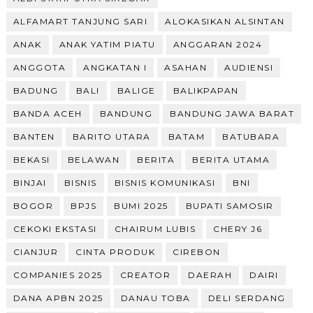
ALFAMART TANJUNG SARI
ALOKASIKAN ALSINTAN
ANAK
ANAK YATIM PIATU
ANGGARAN 2024
ANGGOTA
ANGKATAN I
ASAHAN
AUDIENSI
BADUNG
BALI
BALIGE
BALIKPAPAN
BANDA ACEH
BANDUNG
BANDUNG JAWA BARAT
BANTEN
BARITO UTARA
BATAM
BATUBARA
BEKASI
BELAWAN
BERITA
BERITA UTAMA
BINJAI
BISNIS
BISNIS KOMUNIKASI
BNI
BOGOR
BPJS
BUMI 2025
BUPATI SAMOSIR
CEKOKI EKSTASI
CHAIRUM LUBIS
CHERY J6
CIANJUR
CINTA PRODUK
CIREBON
COMPANIES 2025
CREATOR
DAERAH
DAIRI
DANA APBN 2025
DANAU TOBA
DELI SERDANG