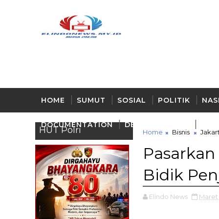
HOME
SUMUT
SOSIAL
POLITIK
NAS
DOCUMENTATION
DELI - SERDANG
BUD
HUT Polri
Home
Bisnis
Jakar
Pasarkan 
Bidik Pen
Elindo News
Maret 