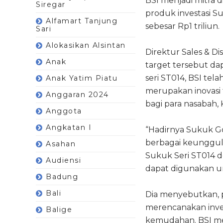
BSI menjadi mitra 
Siregar
produk investasi S
Alfamart Tanjung
sebesar Rp1 triliun.
Sari
Alokasikan Alsintan
Direktur Sales & D
Anak
target tersebut da
seri ST014, BSI te
Anak Yatim Piatu
merupakan inovasi 
Anggaran 2024
bagi para nasabah,
Anggota
Angkatan I
“Hadirnya Sukuk G
berbagai keunggul
Asahan
Sukuk Seri ST014 d
Audiensi
dapat digunakan un
Badung
Bali
Dia menyebutkan, p
merencanakan inves
Balige
kemudahan. BSI me