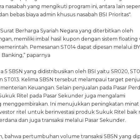
para nasabah yang mengikuti program ini, antara lain sepe
 dan bebas biaya admin khusus nasabah BSI Prioritas".
urat Berharga Syariah Negara yang diterbitkan oleh
an, memiliki imbal hasil kupon dengan sistem floating 
in pemerintah. Pemesanan ST014 dapat dipesan melalui 
t Banking,” paparnya
 5 SBSN yang didistribusikan oleh BSI yaitu SR020, ST0
n ST013. Kelima SBSN tersebut melampaui target penju
menterian Keuangan. Selain penjualan pada Pasar Perd
 Sukuk Ritel pada Pasar Sekunder juga mengalami
 menggembirakan. Ini menujukkan peningkatan minat
vestor ritel untuk berinvestasi produk Sukuk Ritel baik 
rdana dan juga transaksi melalui Pasar Sekunder.
, bahwa pertumbuhan volume transaksi SBSN yang di