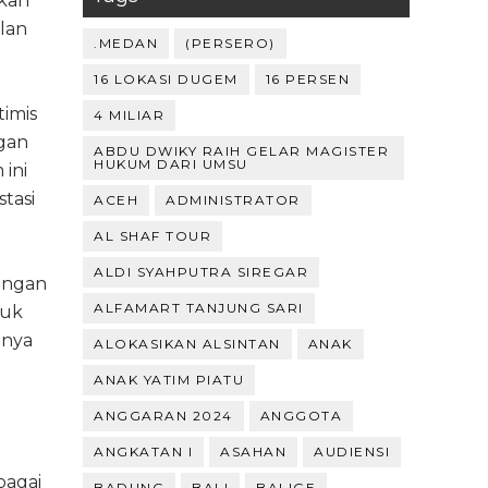
rkan
lan
.MEDAN
(PERSERO)
16 LOKASI DUGEM
16 PERSEN
timis
4 MILIAR
ngan
ABDU DWIKY RAIH GELAR MAGISTER
HUKUM DARI UMSU
ini
tasi
ACEH
ADMINISTRATOR
AL SHAF TOUR
ALDI SYAHPUTRA SIREGAR
engan
ALFAMART TANJUNG SARI
duk
lnya
ALOKASIKAN ALSINTAN
ANAK
ANAK YATIM PIATU
ANGGARAN 2024
ANGGOTA
ANGKATAN I
ASAHAN
AUDIENSI
bagai
BADUNG
BALI
BALIGE