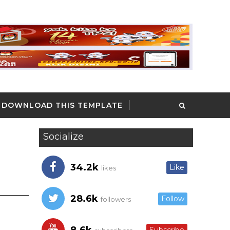
DOWNLOAD THIS TEMPLATE
Socialize
34.2k
Like
likes
28.6k
Follow
followers