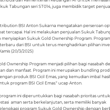
distribusi dari Kementerian Keuangan RI untuk memasa
ukuk Tabungan seri ST014, juga membidik target penjua
istribution BSI Anton Sukarna mengatakan perseroan op
pat tercapai. Hal ini melakukan penjualan Sukuk Tabu
lah menyiapkan Sukuk Gold Ownership Program. Program 
terbaru dari BSI untuk terus menghadirkan pilihan inves
 Kamis (20/3/2025)
old Ownership Program menjadi pilihan bagi nasabah d
an dan manfaat. Program ini merupakan bundling pro
engan produk BSI Cicil Emas, yang kemudian imbal hasi
tuk program BSI Cicil Emas." ucap Anton.
rogram ini diperuntukkan bagi nasabah prioritas untuk
tasi aman serta berkelanjutan, serta memiliki banyak
lengkapi program Sukuk Gold Ownership dengan ber