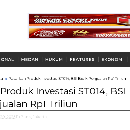
IONAL
MEDAN
HUKUM
FEATURES
EKONOMI
AYA
ta
Pasarkan Produk Investasi ST014, BSI Bidik Penjualan Rp1 Triliun
Produk Investasi ST014, BSI
jualan Rp1 Triliun
20, 2025
Bisnis,
Jakarta,