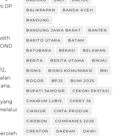
rti DP
BALIKPAPAN
BANDA ACEH
BANDUNG
BANDUNG JAWA BARAT
BANTEN
with
BARITO UTARA
BATAM
BYOND
BATUBARA
BEKASI
BELAWAN
BERITA
BERITA UTAMA
BINJAI
12,
BISNIS
BISNIS KOMUNIKASI
BNI
alan
BOGOR
BPJS
BUMI 2025
ana,
BUPATI SAMOSIR
CEKOKI EKSTASI
CHAIRUM LUBIS
CHERY J6
 yang
melalui
CIANJUR
CINTA PRODUK
CIREBON
COMPANIES 2025
CREATOR
DAERAH
DAIRI
peroleh