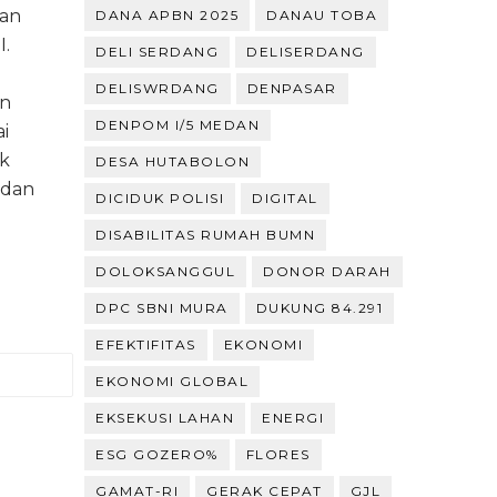
dan
DANA APBN 2025
DANAU TOBA
.
DELI SERDANG
DELISERDANG
DELISWRDANG
DENPASAR
an
DENPOM I/5 MEDAN
i
ak
DESA HUTABOLON
 dan
DICIDUK POLISI
DIGITAL
DISABILITAS RUMAH BUMN
DOLOKSANGGUL
DONOR DARAH
DPC SBNI MURA
DUKUNG 84.291
EFEKTIFITAS
EKONOMI
EKONOMI GLOBAL
EKSEKUSI LAHAN
ENERGI
ESG GOZERO%
FLORES
GAMAT-RI
GERAK CEPAT
GJL