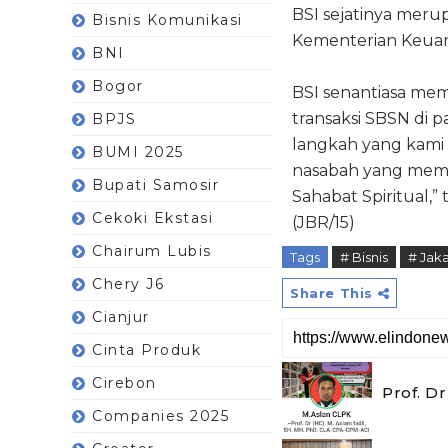
BSI sejatinya merup
Bisnis Komunikasi
Kementerian Keuan
BNI
Bogor
BSI senantiasa me
transaksi SBSN di 
BPJS
langkah yang kami 
BUMI 2025
nasabah yang memil
Bupati Samosir
Sahabat Spiritual,”
Cekoki Ekstasi
(JBR/15)
Chairum Lubis
Tags
# Bisnis
# Jaka
Chery J6
Share This
Cianjur
Cinta Produk
Cirebon
Prof. D
Companies 2025