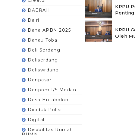
Creator
KPPU Pu
DAERAH
Pentin
Dairi
KPPU Ge
Dana APBN 2025
Oleh M
Danau Toba
Deli Serdang
Deliserdang
Deliswrdang
Denpasar
Denpom I/5 Medan
Desa Hutabolon
Diciduk Polisi
Digital
Disabilitas Rumah
BUMN