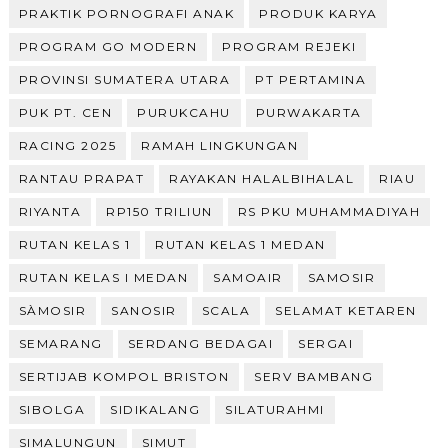
PRAKTIK PORNOGRAFI ANAK
PRODUK KARYA
PROGRAM GO MODERN
PROGRAM REJEKI
PROVINSI SUMATERA UTARA
PT PERTAMINA
PUK PT. CEN
PURUKCAHU
PURWAKARTA
RACING 2025
RAMAH LINGKUNGAN
RANTAU PRAPAT
RAYAKAN HALALBIHALAL
RIAU
RIYANTA
RP150 TRILIUN
RS PKU MUHAMMADIYAH
RUTAN KELAS 1
RUTAN KELAS 1 MEDAN
RUTAN KELAS I MEDAN
SAMOAIR
SAMOSIR
SÀMOSIR
SANOSIR
SCALA
SELAMAT KETAREN
SEMARANG
SERDANG BEDAGAI
SERGAI
SERTIJAB KOMPOL BRISTON
SERV BAMBANG
SIBOLGA
SIDIKALANG
SILATURAHMI
SIMALUNGUN
SIMUT