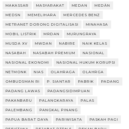
MAKASSAR
MASYARAKAT
MEDAN
MEDÀN
MEDSN
MEMELIHARA
MERCEDES BENZ
METRANET DORONG DIGITALISASI
MINAHASA
MOBIL LISTRIK
MRDAN
MURUNGRAYA
MUSDA XV
MWDAN
NABIRE
NAIK KELAS
NASABAH
NASABAH PREMIUM
NASIONAL
NASIONAL EKONOMI
NASIONAL HUKUM KORUPSI
NETMONK
NIAS
OLAHRAGA
OLAHRGA
OMBUDSMAN RI
P. SIANTAR
PABRIK
PADANG
PADANG LAWAS
PADANGSIDIMPUAN
PAKANBARU
PALANGKARAYA
PALAS
PALEMBANG
PANGKAL PINANG
PAPUA BARAT DAYA
PARIWISATA
PASKAH PAGI
PEEISTIWA
PEJABAT PTPN 5
PEKAN BARU