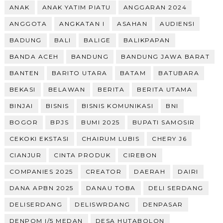
ANAK
ANAK YATIM PIATU
ANGGARAN 2024
ANGGOTA
ANGKATAN I
ASAHAN
AUDIENSI
BADUNG
BALI
BALIGE
BALIKPAPAN
BANDA ACEH
BANDUNG
BANDUNG JAWA BARAT
BANTEN
BARITO UTARA
BATAM
BATUBARA
BEKASI
BELAWAN
BERITA
BERITA UTAMA
BINJAI
BISNIS
BISNIS KOMUNIKASI
BNI
BOGOR
BPJS
BUMI 2025
BUPATI SAMOSIR
CEKOKI EKSTASI
CHAIRUM LUBIS
CHERY J6
CIANJUR
CINTA PRODUK
CIREBON
COMPANIES 2025
CREATOR
DAERAH
DAIRI
DANA APBN 2025
DANAU TOBA
DELI SERDANG
DELISERDANG
DELISWRDANG
DENPASAR
DENPOM I/5 MEDAN
DESA HUTABOLON