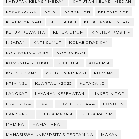
KARUTAN KELAS 1 MEDAN
KARUTAN KELAS I MEDAN
KASUS ACIOK
KE-61
KEBAKTIAN
KELESTARIAN
KEPEMIMPINAN
KESEHATAN
KETAHANAN ENERGI
KETUA PEWARTA
KETUA UMUM
KINERJA POSITIF
KISARAN
KNPI SUMUT
KOLABORASIKAN
KOMISARIS UTAMA
KOMUNIKASI
KOMUNITAS LOKAL
KONDUSIF
KORUPSI
KOTA PINANG
KREDIT SINDIKASI
KRIMINAL
KRIMINSL
KUARTAL I-2025
KUTACANE
LANGKAT
LAYANAN KESEHATAN
LINKEDIN TOP
LKPD 2024
LKPJ
LOMBOK UTARA
LONDON
LPA SUMUT
LUBUK PAKAM
LUBUK PAKSM
MADINA
MAFIA TANAH
MAHASISWA UNIVERSITAS PERTAMINA
MAKAN