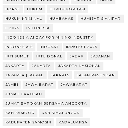
HORSE
HUKUM
HUKUM KORUPSI
HUKUM.KRIMINAL
HUMBAHAS
HUMISAR SIANIPAR
II 2025
INDONESIA
INDONESIA AI DAY FOR MINING INDUSTRY
INDONESIA’S
INDOSAT
IPPAFEST 2025
IPTI SUMUT
IPTU DONAL
JABAR
JAJANAN
JAKARTA
JÀKARTA
JAKARTA NASIONAL
JAKARTA | SOSIAL
JAKARTS
JALAN PASUNDAN
JAMBI
JAWA BARAT
JAWABARAT
JUMAT BAROKAH
JUMAT BAROKAH BERSAMA ANGGOTA
KAB.SAMOSIR
KAB.SIMALUNGUN
KABUPATEN SAMOSIR
KADALUARSA