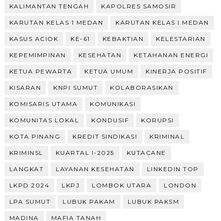
KALIMANTAN TENGAH
KAPOLRES SAMOSIR
KARUTAN KELAS 1 MEDAN
KARUTAN KELAS I MEDAN
KASUS ACIOK
KE-61
KEBAKTIAN
KELESTARIAN
KEPEMIMPINAN
KESEHATAN
KETAHANAN ENERGI
KETUA PEWARTA
KETUA UMUM
KINERJA POSITIF
KISARAN
KNPI SUMUT
KOLABORASIKAN
KOMISARIS UTAMA
KOMUNIKASI
KOMUNITAS LOKAL
KONDUSIF
KORUPSI
KOTA PINANG
KREDIT SINDIKASI
KRIMINAL
KRIMINSL
KUARTAL I-2025
KUTACANE
LANGKAT
LAYANAN KESEHATAN
LINKEDIN TOP
LKPD 2024
LKPJ
LOMBOK UTARA
LONDON
LPA SUMUT
LUBUK PAKAM
LUBUK PAKSM
MADINA
MAFIA TANAH