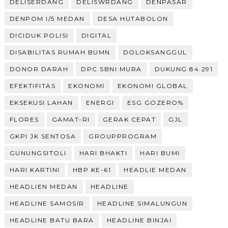
DELISERDANG
DELISWRDANG
DENPASAR
DENPOM I/5 MEDAN
DESA HUTABOLON
DICIDUK POLISI
DIGITAL
DISABILITAS RUMAH BUMN
DOLOKSANGGUL
DONOR DARAH
DPC SBNI MURA
DUKUNG 84.291
EFEKTIFITAS
EKONOMI
EKONOMI GLOBAL
EKSEKUSI LAHAN
ENERGI
ESG GOZERO%
FLORES
GAMAT-RI
GERAK CEPAT
GJL
GKPI JK SENTOSA
GROUPPROGRAM
GUNUNGSITOLI
HARI BHAKTI
HARI BUMI
HARI KARTINI
HBP KE-61
HEADLIE MEDAN
HEADLIEN MEDAN
HEADLINE
HEADLINE SAMOSIR
HEADLINE SIMALUNGUN
HEADLINE BATU BARA
HEADLINE BINJAI