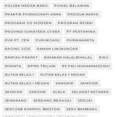
POLSEK MEDAN BARU
POMAL BELAWAN
PRAKTIK PORNOGRAFI ANAK
PRODUK KARYA
PROGRAM GO MODERN
PROGRAM REJEKI
PROVINSI SUMATERA UTARA
PT PERTAMINA
PUK PT. CEN
PURUKCAHU
PURWAKARTA
RACING 2025
RAMAH LINGKUNGAN
RANTAU PRAPAT
RAYAKAN HALALBIHALAL
RIAU
RIYANTA
RP150 TRILIUN
RS PKU MUHAMMADIYAH
RUTAN KELAS 1
RUTAN KELAS 1 MEDAN
RUTAN KELAS I MEDAN
SAMOAIR
SAMOSIR
SÀMOSIR
SANOSIR
SCALA
SELAMAT KETAREN
SEMARANG
SERDANG BEDAGAI
SERGAI
SERTIJAB KOMPOL BRISTON
SERV BAMBANG