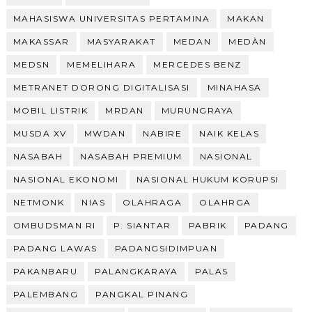
MAHASISWA UNIVERSITAS PERTAMINA
MAKAN
MAKASSAR
MASYARAKAT
MEDAN
MEDÀN
MEDSN
MEMELIHARA
MERCEDES BENZ
METRANET DORONG DIGITALISASI
MINAHASA
MOBIL LISTRIK
MRDAN
MURUNGRAYA
MUSDA XV
MWDAN
NABIRE
NAIK KELAS
NASABAH
NASABAH PREMIUM
NASIONAL
NASIONAL EKONOMI
NASIONAL HUKUM KORUPSI
NETMONK
NIAS
OLAHRAGA
OLAHRGA
OMBUDSMAN RI
P. SIANTAR
PABRIK
PADANG
PADANG LAWAS
PADANGSIDIMPUAN
PAKANBARU
PALANGKARAYA
PALAS
PALEMBANG
PANGKAL PINANG