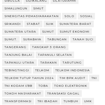
SIBOLGA
SIDIKALANG
SILATURAHMI
SIMALUNGUN
SIMUT
SINERGITAS PEMASYARAKATAN
SOLO
SOSIAL
SRIKANDI
STABAT
SUIK
SUMATERA BARAT
SUMATERA UTARA
SUMUT
SUMUT EKONOMI
SUMUT.
SURABAYA
TABUNGAN
TANAH SUCI
TANGERANG
TANGKAP 3 ORANG
TANJUNG BALAI
TAPANULI SELATAN
TAPANULI UTARA
TARAKAN
TARUTUNG
TEBINGTINGGI
TELKOM
TELKOM INDONESIA
TELKOM TUTUP TAHUN 2024
TIM BPK AUDIT
TNI
TNI KODAM I/BB
TOBA
TOKO ELEKTRONIK
TOKOH MASYARAKAT
TRANSAKSI GAGAL
TRANSFORMASI
TRI IBADAH
TUMBUH
UMK