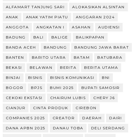
ALFAMART TANJUNG SARI
ALOKASIKAN ALSINTAN
ANAK
ANAK YATIM PIATU
ANGGARAN 2024
ANGGOTA
ANGKATAN I
ASAHAN
AUDIENSI
BADUNG
BALI
BALIGE
BALIKPAPAN
BANDA ACEH
BANDUNG
BANDUNG JAWA BARAT
BANTEN
BARITO UTARA
BATAM
BATUBARA
BEKASI
BELAWAN
BERITA
BERITA UTAMA
BINJAI
BISNIS
BISNIS KOMUNIKASI
BNI
BOGOR
BPJS
BUMI 2025
BUPATI SAMOSIR
CEKOKI EKSTASI
CHAIRUM LUBIS
CHERY J6
CIANJUR
CINTA PRODUK
CIREBON
COMPANIES 2025
CREATOR
DAERAH
DAIRI
DANA APBN 2025
DANAU TOBA
DELI SERDANG