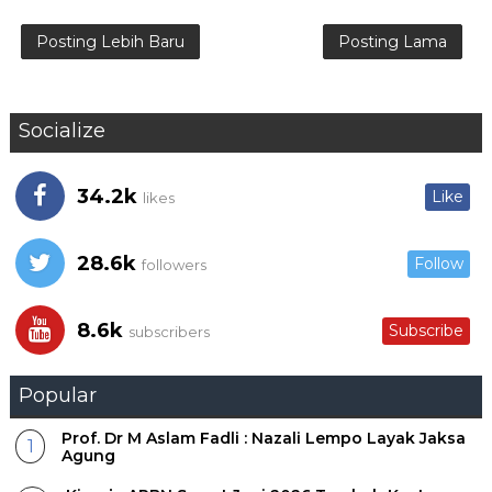
Posting Lebih Baru
Posting Lama
Socialize
34.2k
Like
likes
28.6k
Follow
followers
8.6k
Subscribe
subscribers
Popular
Prof. Dr M Aslam Fadli : Nazali Lempo Layak Jaksa
Agung