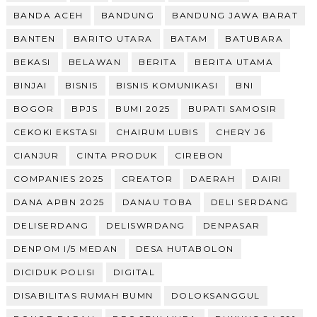
BANDA ACEH
BANDUNG
BANDUNG JAWA BARAT
BANTEN
BARITO UTARA
BATAM
BATUBARA
BEKASI
BELAWAN
BERITA
BERITA UTAMA
BINJAI
BISNIS
BISNIS KOMUNIKASI
BNI
BOGOR
BPJS
BUMI 2025
BUPATI SAMOSIR
CEKOKI EKSTASI
CHAIRUM LUBIS
CHERY J6
CIANJUR
CINTA PRODUK
CIREBON
COMPANIES 2025
CREATOR
DAERAH
DAIRI
DANA APBN 2025
DANAU TOBA
DELI SERDANG
DELISERDANG
DELISWRDANG
DENPASAR
DENPOM I/5 MEDAN
DESA HUTABOLON
DICIDUK POLISI
DIGITAL
DISABILITAS RUMAH BUMN
DOLOKSANGGUL