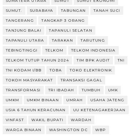
SUMATERA UTARA
SUMUT
SUMUT EKONOMI
SUMUT.
SURABAYA
TABUNGAN
TANAH SUCI
TANGERANG
TANGKAP 3 ORANG
TANJUNG BALAI
TAPANULI SELATAN
TAPANULI UTARA
TARAKAN
TARUTUNG
TEBINGTINGGI
TELKOM
TELKOM INDONESIA
TELKOM TUTUP TAHUN 2024
TIM BPK AUDIT
TNI
TNI KODAM I/BB
TOBA
TOKO ELEKTRONIK
TOKOH MASYARAKAT
TRANSAKSI GAGAL
TRANSFORMASI
TRI IBADAH
TUMBUH
UMK
UMKM
UMKM BINAAN
UMRAH
USAHA JATENG
USIA 6 TAHUN KERACUNAN
UU KETENAGAKERJAAN
VINFAST
WAKIL BUPATI
WARDAH
WARGA BINAAN
WASHINGTON DC
WBP