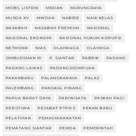
MOBIL LISTRIK
MRDAN
MURUNGRAYA
MUSDA XV
MWDAN
NABIRE
NAIK KELAS
NASABAH
NASABAH PREMIUM
NASIONAL
NASIONAL EKONOMI
NASIONAL HUKUM KORUPSI
NETMONK
NIAS
OLAHRAGA
OLAHRGA
OMBUDSMAN RI
P. SIANTAR
PABRIK
PADANG
PADANG LAWAS
PADANGSIDIMPUAN
PAKANBARU
PALANGKARAYA
PALAS
PALEMBANG
PANGKAL PINANG
PAPUA BARAT DAYA
PARIWISATA
PASKAH PAGI
PEEISTIWA
PEJABAT PTPN 5
PEKAN BARU
PELATIHAN
PEMASYARAKATAN
PEMATANG SIANTAR
PEMDA
PEMERINTAH