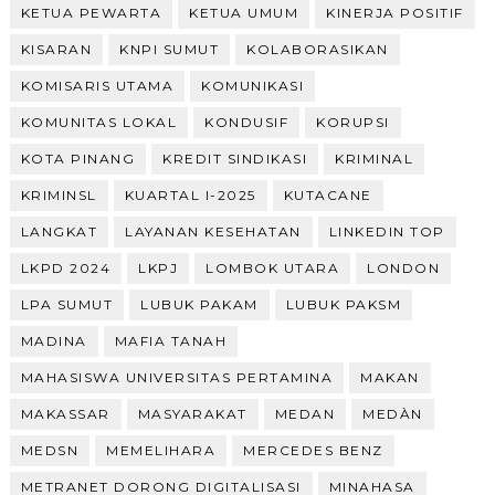
KETUA PEWARTA
KETUA UMUM
KINERJA POSITIF
KISARAN
KNPI SUMUT
KOLABORASIKAN
KOMISARIS UTAMA
KOMUNIKASI
KOMUNITAS LOKAL
KONDUSIF
KORUPSI
KOTA PINANG
KREDIT SINDIKASI
KRIMINAL
KRIMINSL
KUARTAL I-2025
KUTACANE
LANGKAT
LAYANAN KESEHATAN
LINKEDIN TOP
LKPD 2024
LKPJ
LOMBOK UTARA
LONDON
LPA SUMUT
LUBUK PAKAM
LUBUK PAKSM
MADINA
MAFIA TANAH
MAHASISWA UNIVERSITAS PERTAMINA
MAKAN
MAKASSAR
MASYARAKAT
MEDAN
MEDÀN
MEDSN
MEMELIHARA
MERCEDES BENZ
METRANET DORONG DIGITALISASI
MINAHASA