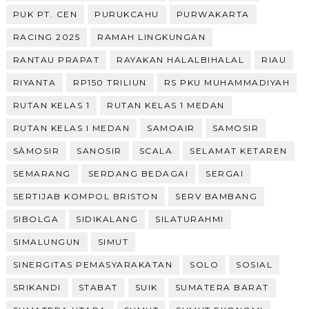
PUK PT. CEN
PURUKCAHU
PURWAKARTA
RACING 2025
RAMAH LINGKUNGAN
RANTAU PRAPAT
RAYAKAN HALALBIHALAL
RIAU
RIYANTA
RP150 TRILIUN
RS PKU MUHAMMADIYAH
RUTAN KELAS 1
RUTAN KELAS 1 MEDAN
RUTAN KELAS I MEDAN
SAMOAIR
SAMOSIR
SÀMOSIR
SANOSIR
SCALA
SELAMAT KETAREN
SEMARANG
SERDANG BEDAGAI
SERGAI
SERTIJAB KOMPOL BRISTON
SERV BAMBANG
SIBOLGA
SIDIKALANG
SILATURAHMI
SIMALUNGUN
SIMUT
SINERGITAS PEMASYARAKATAN
SOLO
SOSIAL
SRIKANDI
STABAT
SUIK
SUMATERA BARAT