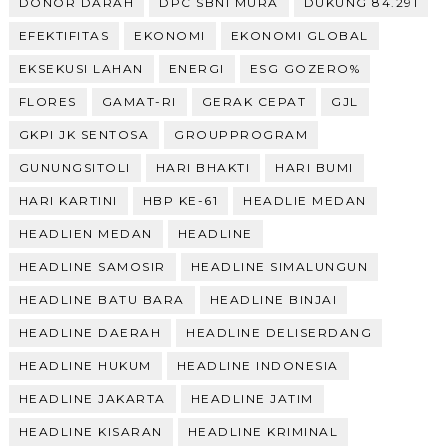
DONOR DARAH
DPC SBNI MURA
DUKUNG 84.291
EFEKTIFITAS
EKONOMI
EKONOMI GLOBAL
EKSEKUSI LAHAN
ENERGI
ESG GOZERO%
FLORES
GAMAT-RI
GERAK CEPAT
GJL
GKPI JK SENTOSA
GROUPPROGRAM
GUNUNGSITOLI
HARI BHAKTI
HARI BUMI
HARI KARTINI
HBP KE-61
HEADLIE MEDAN
HEADLIEN MEDAN
HEADLINE
HEADLINE SAMOSIR
HEADLINE SIMALUNGUN
HEADLINE BATU BARA
HEADLINE BINJAI
HEADLINE DAERAH
HEADLINE DELISERDANG
HEADLINE HUKUM
HEADLINE INDONESIA
HEADLINE JAKARTA
HEADLINE JATIM
HEADLINE KISARAN
HEADLINE KRIMINAL