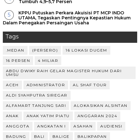
Tumbuh 4,9–5,7 Persen
KPPU Putuskan Perkara Akuisisi PT MCP INDO
UTAMA, Tegaskan Pentingnya Kepastian Hukum
Dalam Penegakan Persaingan Usaha
Tags
.MEDAN
(PERSERO)
16 LOKASI DUGEM
16 PERSEN
4 MILIAR
ABDU DWIKY RAIH GELAR MAGISTER HUKUM DARI
UMSU
ACEH
ADMINISTRATOR
AL SHAF TOUR
ALDI SYAHPUTRA SIREGAR
ALFAMART TANJUNG SARI
ALOKASIKAN ALSINTAN
ANAK
ANAK YATIM PIATU
ANGGARAN 2024
ANGGOTA
ANGKATAN I
ASAHAN
AUDIENSI
BADUNG
BALI
BALIGE
BALIKPAPAN